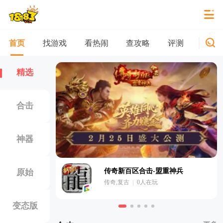
找游戏
看热闹
查攻略
评测
新游
首页
精选
合击
神器
传奇新百区合击-盟重神兵
原始
人在玩
传奇,复古
0
人在玩
！
变态版