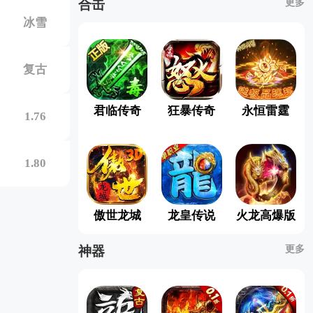
更多
合击
冰雪
复古
君临传奇
狂暴传奇
永恒雷霆
1.76
1.80
傲世龙城
龙皇传说
火龙高爆版
更多
神器