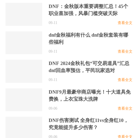
影舞者
忍者
死灵
刺客
DNF：金秋版本重要调整汇总！45个
职业喜加强，风暴门槛突破天际
09-11
查看全文
dnf金秋福利有什么 dnf金秋套装有哪
些福利
四姨
巫女
团长
奶妈
09-11
查看全文
DNF 2024金秋礼包“可交易道具”汇总
dnf回血率预估，平民玩家选对
09-11
查看全文
四叔
驱魔
蓝拳
奶爸
DNF9月最豪华商店曝光！十大道具免
费换，上衣宝珠大洗牌
09-06
查看全文
DNF伤害测试 全身红11vs全身红10，
究竟能提升多少伤害？
奶萝
女弹药
男漫游
花花
09-06
查看全文