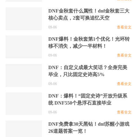
DNF金秋套什么属性！dnf金秋套三大
核心卖点，2套可换追忆天空
09-06
查看全文
男柔道
念皇
魔道
剑魔
DNF爆料！金秋套第1个优化！光环转
移不消失，减少一半材料！
09-06
查看全文
DNF：自定义成最大笑话？全身完美
毕业，只比固定史诗高5%
召唤
战法
媛素
次元行者
09-06
查看全文
DNF：爆料！“固定史诗”开放升级系
统 DNF550个悬浮石直接毕业
09-06
查看全文
DNF免费拿30天黑钻！dnf苏醒小游戏
26道题答案一览！