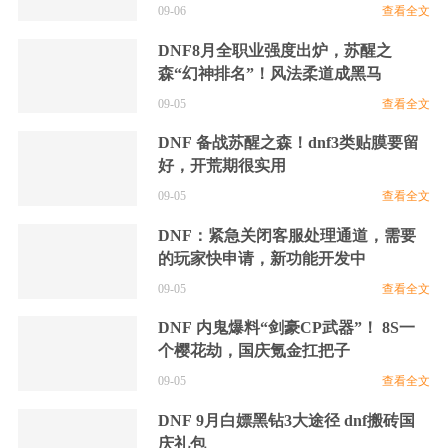
09-06
查看全文
DNF8月全职业强度出炉，苏醒之
森“幻神排名”！风法柔道成黑马
09-05
查看全文
DNF 备战苏醒之森！dnf3类贴膜要留
好，开荒期很实用
09-05
查看全文
DNF：紧急关闭客服处理通道，需要
的玩家快申请，新功能开发中
09-05
查看全文
DNF 内鬼爆料“剑豪CP武器”！ 8S一
个樱花劫，国庆氪金扛把子
09-05
查看全文
DNF 9月白嫖黑钻3大途径 dnf搬砖国
庆礼包