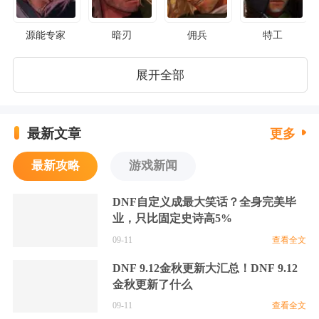
源能专家
暗刃
佣兵
特工
展开全部
最新文章
更多
暗枪
光枪
赵云
关羽
最新攻略
游戏新闻
DNF自定义成最大笑话？全身完美毕
业，只比固定史诗高5%
龙骑士
帕拉丁
混沌魔灵
精灵骑士
09-11
查看全文
DNF 9.12金秋更新大汇总！DNF 9.12
金秋更新了什么
09-11
查看全文