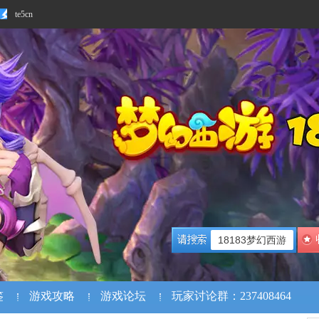
te5cn
18183梦幻西游
鉴
游戏攻略
游戏论坛
玩家讨论群：237408464