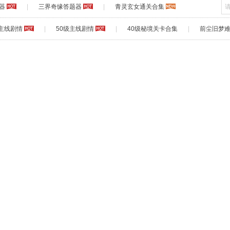
器
|
三界奇缘答题器
|
青灵玄女通关合集
级主线剧情
|
50级主线剧情
|
40级秘境关卡合集
|
前尘旧梦