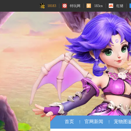
18183
特玩网
183cn
红猪
首页
官网新闻
宠物图