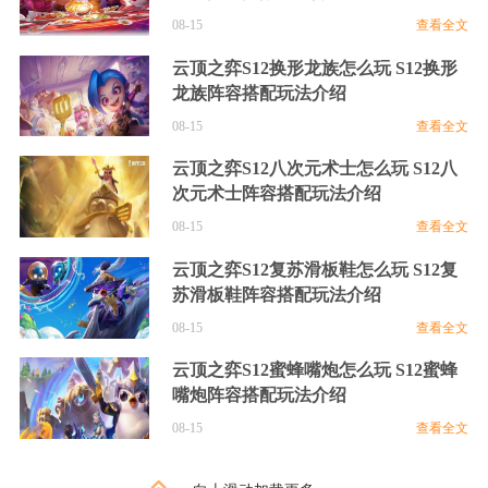
S9术士大眼
S9四核滑板鞋
08-15
查看全文
云顶之弈S12换形龙族怎么玩 S12换形
龙族阵容搭配玩法介绍
沙漠皇帝
娜美
千珏
拉克丝
08-15
查看全文
云顶之弈S12八次元术士怎么玩 S12八
次元术士阵容搭配玩法介绍
08-15
查看全文
剑魔
小法
泰坦
奥拉夫
云顶之弈S12复苏滑板鞋怎么玩 S12复
苏滑板鞋阵容搭配玩法介绍
08-15
查看全文
云顶之弈S12蜜蜂嘴炮怎么玩 S12蜜蜂
嘴炮阵容搭配玩法介绍
约里克
艾希
风女
火女
08-15
查看全文