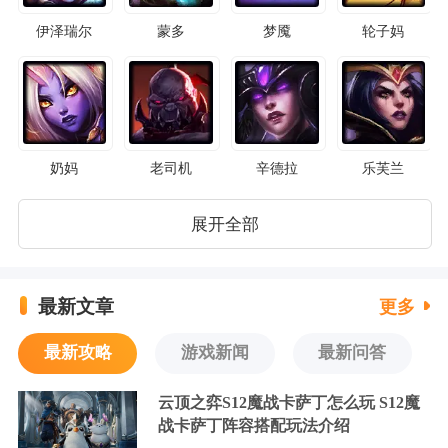
S10音刺永恩阵容
S10 542卡牌
伊泽瑞尔
蒙多
梦魇
轮子妈
S10音刺卡特
S10死歌阿卡丽阵容
S10乡村莎弥拉阵容
S10法师安妮阵容
S10爵士95阵容
打气盖伦阵容搭配图
奶妈
老司机
辛德拉
乐芙兰
打气盖伦运营思路
S9冰枪泽丽
展开全部
S9龙王95阵容
S9拉克丝狐狸阵容
最新文章
更多
锤石
虚空先知
水晶先锋
妮蔻
斗魂觉醒小小格温获得方法
斗魂觉醒小小格温价格
最新攻略
游戏新闻
最新问答
斗魂觉醒宝典内容
斗魂殿活动结束时间
云顶之弈S12魔战卡萨丁怎么玩 S12魔
战卡萨丁阵容搭配玩法介绍
斗魂觉醒宝典
小小格温价格
奥恩
岩雀
荒漠屠夫
克格莫