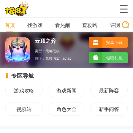
首页
找游戏
看热闹
查攻略
评测
云顶之弈
安卓下载
类型：
策略战棋
领取礼包
特征：
竞技,魔幻,taptap
专区导航
游戏攻略
游戏新闻
最新阵容
视频站
角色大全
新手问答