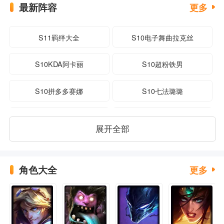
最新阵容
更多
S11羁绊大全
S10电子舞曲拉克丝
S10KDA阿卡丽
S10超粉铁男
S10拼多多赛娜
S10七法璐璐
S10电子火影劫
S10刀锋锐雯
展开全部
S10赌老鼠
S10赌金克丝
角色大全
更多
S10超粉死歌
S10超粉赛娜
S10拼多多女枪