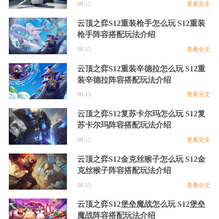
08-15
查看全文
斗魂锦标赛规则
S9祖安改件
云顶之弈S12重装枪手怎么玩 S12重装
枪手阵容搭配玩法介绍
电表倒转BUG
S9术士岩雀
08-15
查看全文
猩红收割者
翠神
内瑟斯
扭曲树精
云顶之弈S12重装辛德拉怎么玩 S12重
S9德玛琴女
S9堡垒小炮
装辛德拉阵容搭配玩法介绍
08-15
查看全文
S9虚空行走卡萨丁
S9诺手卡特双C
云顶之弈S12复苏卡尔玛怎么玩 S12复
S9主宰盖伦
S9裁决劫
苏卡尔玛阵容搭配玩法介绍
剑圣
影流之主
炼金
塔里克
08-15
查看全文
S9分裂阿克尚
S9暗影岛格温
云顶之弈S12金克丝猴子怎么玩 S12金
克丝猴子阵容搭配玩法介绍
S9EZ裁决天使
S9奥恩6法
08-15
查看全文
元素女皇
贾克斯
皎月
婕拉
S9恕瑞玛95
S9拼多多艾克
云顶之弈S12堡垒魔战怎么玩 S12堡垒
魔战阵容搭配玩法介绍