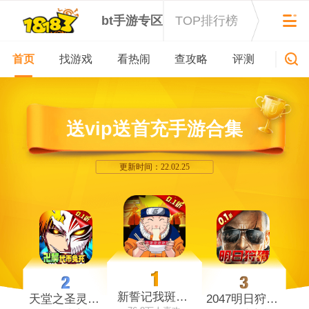
bt手游专区
TOP排行榜
首页
找游戏
看热闹
查攻略
评测
新游
送vip送首充手游合集
更新时间：22.02.25
新誓记我斑愿称0.1最强
天堂之圣灵0.1黑崎一折搞
2047明日狩猎0.1折