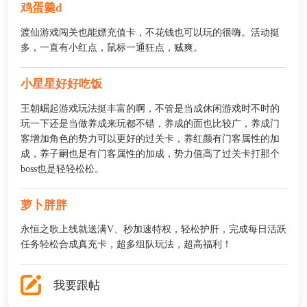
鸡蛋羹d
渡仙游戏闯关也能嫖充值卡，不花钱也可以玩的很嗨。活动挺
多，一直有小红点，鼠标一通狂点，贼爽。
小星星好好吃饭
王朝崛起游戏玩法挺丰富的啊，不管是当成休闲游戏时不时的
玩一下还是当做养成来玩都不错，养成的面也比较广，养成门
客增加角色的势力可以更好的过关卡，养红颜有门客属性的加
成，养子嗣也是有门客属性的加成，势力值高了过关卡打那个
boss也是轻轻松松。
萝卜胖胖
永恒之歌上线就送满V、秒加速特权，轻松护肝，完成每日活跃
任务轻松合成真充卡，超多组队玩法，超高福利！
我要跟帖