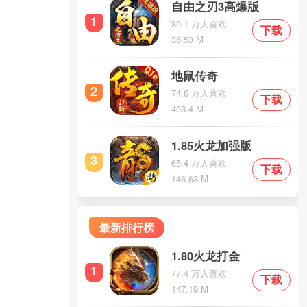
自由之刃3高爆版
1
80.1 万人喜欢
下载
36.53 M
地鼠传奇
2
74.6 万人喜欢
下载
403.4 M
1.85火龙加强版
3
65.4 万人喜欢
下载
146.63 M
最新排行榜
1.80火龙打金
1
77.4 万人喜欢
下载
147.19 M