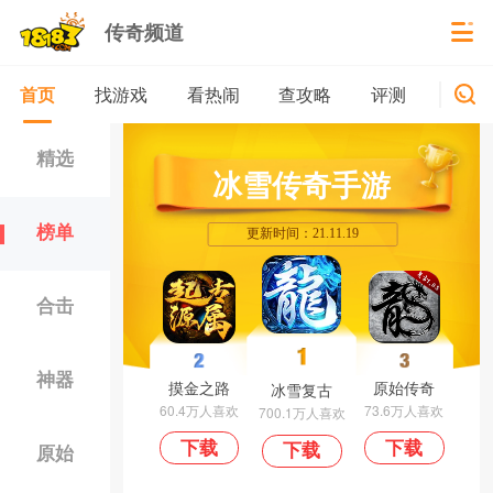
传奇频道
找游戏
看热闹
查攻略
评测
新游
首页
精选
冰雪传奇手游
榜单
更新时间：21.11.19
合击
神器
摸金之路
原始传奇
冰雪复古
60.4万人喜欢
73.6万人喜欢
700.1万人喜欢
下载
下载
下载
原始