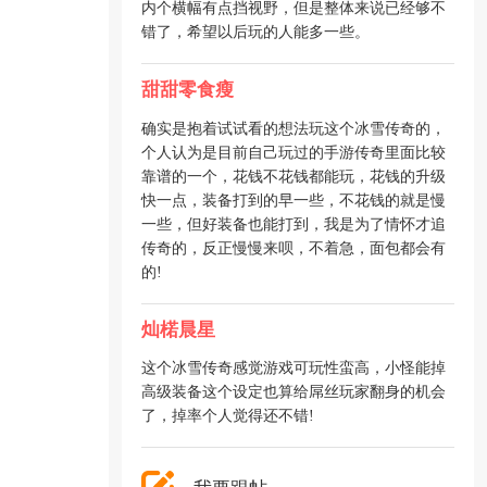
内个横幅有点挡视野，但是整体来说已经够不
错了，希望以后玩的人能多一些。
甜甜零食瘦
确实是抱着试试看的想法玩这个冰雪传奇的，
个人认为是目前自己玩过的手游传奇里面比较
靠谱的一个，花钱不花钱都能玩，花钱的升级
快一点，装备打到的早一些，不花钱的就是慢
一些，但好装备也能打到，我是为了情怀才追
传奇的，反正慢慢来呗，不着急，面包都会有
的!
灿楉晨星
这个冰雪传奇感觉游戏可玩性蛮高，小怪能掉
高级装备这个设定也算给屌丝玩家翻身的机会
了，掉率个人觉得还不错!
我要跟帖