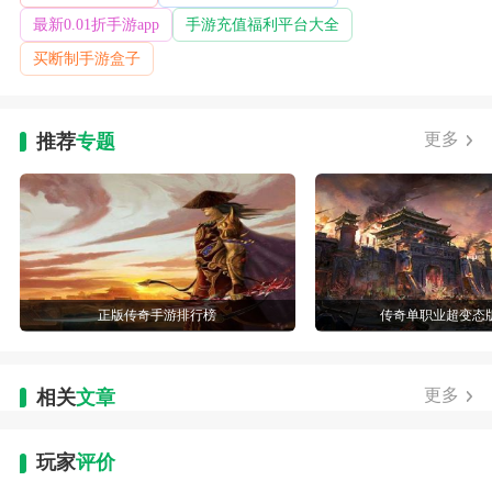
拍摄照片和视频
最新0.01折手游app
手游充值福利平台大全
允许访问摄像头进行拍照
录音
买断制手游盒子
录制声音通过手机或耳机的麦克
请求安装文件包
允许程序请求安装文件包
更多
推荐
专题
正版传奇手游排行榜
传奇单职业超变态
更多
相关
文章
玩家
评价