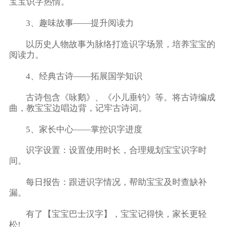
宝宝识字热情。
3、趣味故事——提升阅读力
以历史人物故事为脉络打造识字场景，培养宝宝的
阅读力。
4、经典古诗——拓展国学知识
古诗包含《咏鹅》、《小儿垂钓》等。将古诗编成
曲，教宝宝边唱边背，记牢古诗词。
5、家长中心——掌控识字进度
识字设置：设置使用时长，合理规划宝宝识字时
间。
每日报告：跟进识字情况，帮助宝宝及时查缺补
漏。
有了【宝宝巴士汉字】，宝宝记得快，家长更轻
松!