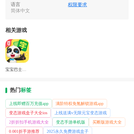
语言
权限要求
简体中文
访问电话状态
允许程序访问电话状态
相关游戏
读取设备外部存储空间的文件
程序可以读取设备外部存储空间的文件
程序写入外部存储
允许程序写入外部存储
防止手机休眠
允许程序在手机屏幕关闭后后台进程仍然运行
宝宝巴士汉字电脑版下载
查看网络连接
获取网络信息状态,如当前的网络连接是否有效
连接WLAN网络和断开连接
热门
标签
改变WiFi状态
更改网络连接性
改变网络状态如是否能联网
上线即赠百万充值app
满阶特权免氪解锁游戏app
完全的网络访问权限
变态游戏盒子大全ios
上线送满v无限元宝变态游戏
访问网络连接,可能产生GPRS流量
2折折扣手机游戏大全
变态手游单机版
买断版游戏大全
查看WLAN连接
获取当前WiFi接入的状态以及WLAN热点的信息
0.001折手游推荐
2025永久免费游戏盒子