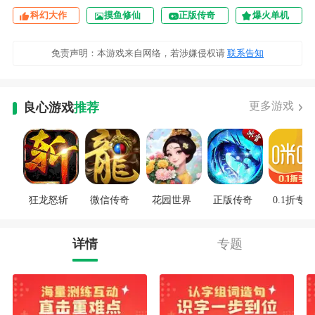
科幻大作
摸鱼修仙
正版传奇
爆火单机
免责声明：本游戏来自网络，若涉嫌侵权请
联系告知
更多游戏
良心游戏
推荐
狂龙怒斩
微信传奇
花园世界
正版传奇
0.1折专区
详情
专题