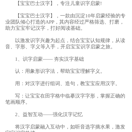
【宝宝巴士汉字】，专注儿童识字启蒙!
【宝宝巴士汉字】，一款由沉淀10年启蒙经验的专
业团队倾心打造的APP，其内容经过严格筛选、打磨，
助力宝宝牢记汉字，打好阅读基础。
以激发识字兴趣为起点，结合宝宝认知规律，从读
音、字形、字义等入手，开启宝宝识字启蒙之旅。
1、识字启蒙—— 夯实汉字基础
认：用象形识字法，帮助宝宝理解字义。
用：对汉字进行组词、造句，教宝宝应用汉字。
写：让宝宝在田字格中临摹汉字字形，掌握正确的
笔画顺序。
2、益智互动——强化汉字记忆
将汉字启蒙融入互动中，如听音选字摘水果，激发