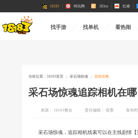
18183
特玩网
183cn
红猪
找手游
找单机
看热闹
当前位置：
18183首页
采石场惊魂
游戏攻略
采石场惊魂追踪相机在哪
来源：
18183整合
责任编辑：
宸墨
发布时
采石场惊魂，追踪相机线索可以在主线剧情【第