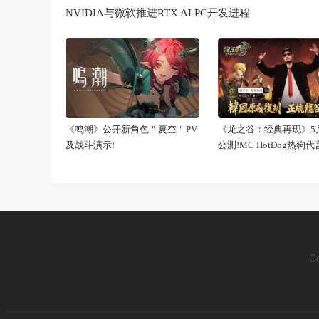
NVIDIA与微软推进RTX AI PC开发进程
《鸣潮》公开新角色＂夏空＂PV
《龙之谷：经典再现》5月
及战斗演示!
公测!MC HotDog热狗
C