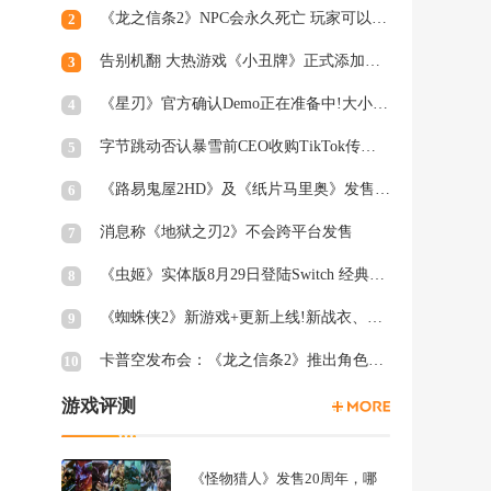
《龙之信条2》NPC会永久死亡 玩家可以出手进行保护
2
告别机翻 大热游戏《小丑牌》正式添加简体中文支持
3
《星刃》官方确认Demo正在准备中!大小或超16GB
4
字节跳动否认暴雪前CEO收购TikTok传言：假的!
5
《路易鬼屋2HD》及《纸片马里奥》发售日确定
6
消息称《地狱之刃2》不会跨平台发售
7
《虫姬》实体版8月29日登陆Switch 经典弹幕射击
8
《蜘蛛侠2》新游戏+更新上线!新战衣、终极关卡等
9
卡普空发布会：《龙之信条2》推出角色创建试玩工具
10
游戏评测
《怪物猎人》发售20周年，哪