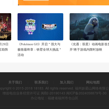
29日
《Pokémon GO》开启＂强大与
《光遇：双星》动画电影首
代言助阵
极致最终章：铁臂全球大挑战＂
开!将于游戏内限时放映
活动
关于我们
|
联系我们
|
加入我们
|
网站地图
|
opyright © 2015-2018 18183. All rights reserved. 福州妖霸山网络有限
增值电信业务经营许可证 闽B2-20190143
闽ICP备2024058879号-30
办公地址：福建省福州市仓山区