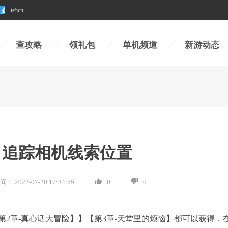
te5cn
查攻略
领礼包
单机频道
新游动态
 追踪相机线索位置
间：
2022-07-20 17:34:59
0
0
2章-真心话大冒险】】【第3章-天堂里的烦恼】都可以获得，