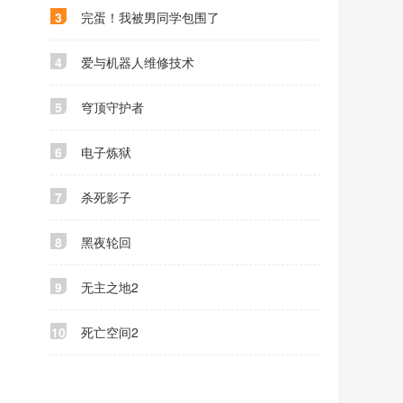
3
完蛋！我被男同学包围了
4
爱与机器人维修技术
5
穹顶守护者
6
电子炼狱
7
杀死影子
8
黑夜轮回
9
无主之地2
10
死亡空间2