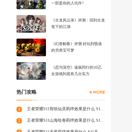
一部是你的入坑作?
《古龙风云录》评测：回到古龙
笔下的江湖
《幻兽帕鲁》评测 好玩到昏迷
的另类宝可梦
《恋与深空》逼疯同行的3D乙
女游戏到底有几分实力
热门攻略
王者荣耀S11剪纸仙灵羁绊效果是什么 S11剪纸仙灵羁绊介绍
1
王者荣耀S11山海绘卷羁绊效果是什么 S11山海绘卷羁绊介绍
2
王者荣耀S11天将羁绊效果是什么 S11天将羁绊介绍