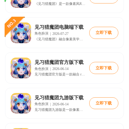
《见习猎魔团》是一款像素风Roguelike弹幕射击游戏，玩家驾驶时空之船穿梭随机生成的关卡，与好友组队迎战敌人。每局可自由构筑武器与道具，打造独特战斗流派，通过闪避与射击体验爽快打击感。击败BOSS获取遗物技能卡，不断强化角色，冒险充满未知与挑战。
见习猎魔团电脑端下载
立即下载
角色扮演
|
2026-07-27
《见习猎魔团》融合像素美学与弹幕射击，是类Roguelike合作游戏。随机地图与装备带来每局全新挑战，强调团队分工与实时弹幕对抗。收集武器遗物构筑独特流派，击败Boss升级核心技能，局外养成解锁新角色。10-20分钟的快节奏闯关充满惊喜。
见习猎魔团官方版下载
立即下载
角色扮演
|
2026-06-14
见习猎魔团官方版是一款融合 roguelike 元素的弹幕射击像素风手游。玩家将化身猎魔英雄，乘坐时空之船探索破碎大陆，击败被恶魔魔化的敌人。游戏支持最多四人远程联机，与好友组队开团乐趣无穷。上百种新奇武器随机掉落，搭配独特 build 组合，每次冒险关卡随机生成，体验各不相同。操作简单易上手，自动瞄准让走位更流畅。快来下载见习猎魔团官方版，召集伙伴一起抵御恶魔入侵，恢复大陆和平，享受酣畅淋漓的战斗体验。 游戏特色 1. 上百种新奇武器宝物，搭配独特 build 组合 2. 最多支持四人远程联机，好友一起
见习猎魔团九游版下载
立即下载
角色扮演
|
2026-06-14
见习猎魔团九游版是一款像素风弹幕射击 roguelike 手游。故事发生在被七恶魔入侵的破碎大陆，玩家将成为英雄，通过时空之船冒险击败恶魔。游戏支持最多四人远程联机，可与好友组队挑战。九游版本使用九游账号登录，无需额外注册，还可领取平台专属礼包。玩法融合肉鸽元素，天赋线与属性加点自由搭配，每次战斗体验全新。拥有五种风格迥异的英雄职业，武器随机出现，自动瞄准轻松操作。在丧尸占领的世界生存，建设新家园，享受互动战斗乐趣。快来下载体验这场冒险之旅。 游戏特色 1、五个外观技能风格迥异的英雄供选择。 2、众多新奇