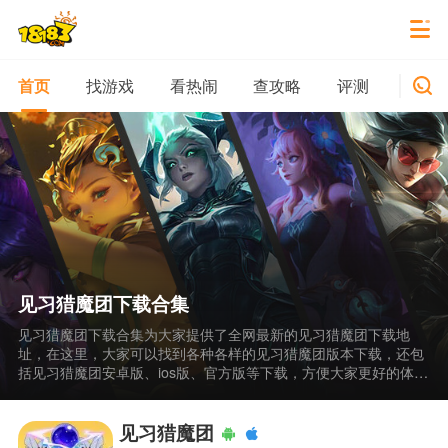
找游戏
看热闹
查攻略
评测
新游
首页
见习猎魔团下载合集
见习猎魔团下载合集为大家提供了全网最新的见习猎魔团下载地
址，在这里，大家可以找到各种各样的见习猎魔团版本下载，还包
括见习猎魔团安卓版、ios版、官方版等下载，方便大家更好的体验
见习猎魔团。 见习猎魔团是一款以弹幕射击为主题玩法射击手游，
游戏中玩家们可以组建自己的战队，带领他们游览不同的王国，收
获丰富的武器装备，一起探索的破碎大陆，感兴趣的玩家赶紧来下
见习猎魔团