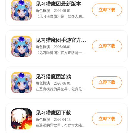
见习猎魔团最新版本
立即下载
角色扮演
|
2026-06-01
《见习猎魔团》是一款多人联机Roguelike动作冒险游戏。你将从零扮演猎魔人，与伙伴闯入随机生成的地城，灵活搭配技能、武器与圣物，自由构筑战斗流派。最新版本开启「矮人金矿」限时挑战与「圣光试炼」赛季战令，每次冒险都充满新鲜感与成长动力。
见习猎魔团手游官方正版
立即下载
角色扮演
|
2026-06-01
《见习猎魔团》官方正版是一款策略动作RPG，操控特色猎魔者，在快节奏闯关中灵活走位、搭配技能组合对抗强敌。官方保证公平环境，海量关卡与成长体系带来持续新鲜感。合理规划资源提升战力，探索隐藏区域获取稀有奖励，加入公会组队挑战副本，每日任务加速突破，体验策略→执行→成长的正向循环。
见习猎魔团游戏
立即下载
角色扮演
|
2026-06-01
在恶魔横行的异世界，化身见习猎魔人体验策略与操作并重的冒险。融合Roguelike随机探索与角色养成，每次秘境都有全新地图、怪物和宝藏，构筑专属流派。支持单挑首领或联机组队，还有赛季战令、矮人金矿、圣光试炼等丰富玩法，个性装扮系统更显风采。每一次探索都充满惊喜与成长。
见习猎魔团下载
立即下载
角色扮演
|
2026-04-13
在遥远的异世界，布罗肯大陆曾是和平与繁荣的象征，各族人民和谐共处。然而，一颗陨石的坠落打破了宁静，恶魔从时空裂缝中涌出，将大陆推向了混乱与战火。为了对抗恶魔的侵袭，七个王国的勇士们组成了“见习猎魔团”