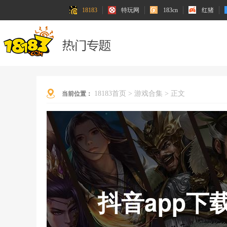
18183
特玩网
183cn
红猪
18183首页
>
游戏合集
>
正文
当前位置：
抖音app下