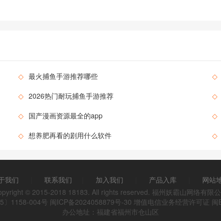
◇
最火捕鱼手游推荐哪些
◇
◇
2026热门耐玩捕鱼手游推荐
◇
◇
国产漫画资源最全的app
◇
◇
想养肥再看的剧用什么软件
◇
于我们
|
联系我们
|
加入我们
|
产品入库
|
网站
opyright © 2015-2018 18183. All rights reserved. 福州妖霸山网络有限
〕1158-004号
闽ICP备2024058879号-30
增值电信业务经营许可证 闽B2-
办公地址：福建省福州市仓山区