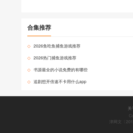
合集推荐
◇
2026鱼吃鱼捕鱼游戏推荐
◇
2026热门捕鱼游戏推荐
◇
书源最全的小说免费的有哪些
◇
追剧想开倍速不卡用什么app
关
C
津网文〔2015