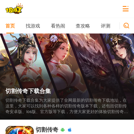
找游戏
看热闹
查攻略
评测
新游
首页
切割传奇下载合集
切割传奇下载合集为大家提供了全网最新的切割传奇下载地址，在
这里，大家可以找到各种各样的切割传奇版本下载，还包括切割传
奇安卓版、ios版、官方版等下载，方便大家更好的体验切割传奇。
切割传奇是一款手机线上传奇娱乐休闲游戏，这款游戏的装备爆率
非常的高，玩家登陆游戏就可以获得永久切割buff，轻松秒杀各种
野怪，上线就送神兽坐骑，让玩家更加的拉风，并且游戏内还有丰
切割传奇