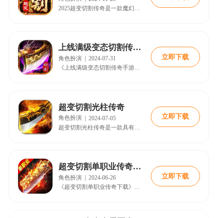
2025超变切割传奇是一款魔幻题材的手游，完美复现了经典传奇玩法。游戏包括嗜血PK、龙城争霸、酷炫坐骑、超级BOSS和新式副本等元素。它提供了丰富的PVE和PVP玩法，自由化的PK以及逼真的打斗效果，既保留了经典又增加了特色，带你重温传奇世界，创造新的传奇故事。
上线满级变态切割传奇手游
立即下载
角色扮演
|
2024-07-31
《上线满级变态切割传奇手游》是一款非常经典的传奇游戏，让你在手机上重温电脑时代的传奇乐趣。游戏中有丰富的内容和挑战，你可以打怪升级、挑战BOSS、组队击杀等，体验刺激的游戏乐趣。喜欢传奇的玩家不要错过这款游戏。
超变切割光柱传奇
立即下载
角色扮演
|
2024-07-05
超变切割光柱传奇是一款具有独特切割玩法的传奇战斗手游。装备均具备切割属性，可迅速击败各种boss，提供流畅的战斗体验。游戏还融入了多样的PVP模式，包括混战和生死对决，以及通过PK拍卖获得额外奖励的机会。赶快来下载体验一番吧!
超变切割单职业传奇下载
立即下载
角色扮演
|
2024-06-26
《超变切割单职业传奇下载》是一款变态版传奇游戏，还原了经典传奇的特色内容。游戏提升了画质，使画面更清晰。多种职业和丰富福利等待玩家探索，为玩家带来轻松的游戏体验。喜欢传奇的玩家不要错过。