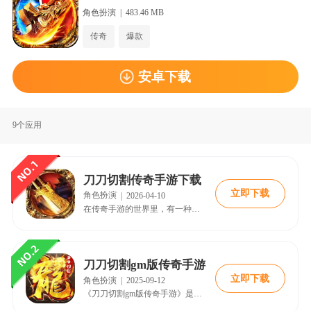
富的主线任务和精彩的故事线，让玩家可以免费、快速的升到满
级，非常的靠谱，有喜欢这款游戏的朋友可以来下载娱乐。
角色扮演
|
483.46 MB
传奇
爆款
安卓下载
9个应用
刀刀切割传奇手游下载
立即下载
角色扮演
|
2026-04-10
在传奇手游的世界里，有一种玩法让无数玩家为之疯狂，那就是刀刀切割传奇手游。
刀刀切割gm版传奇手游
立即下载
角色扮演
|
2025-09-12
《刀刀切割gm版传奇手游》是一款独特且经典的大型动作类传奇主题pk玩法手游。游戏将玩家带入一个全新而华丽的传奇时代，拥有丰富的战场和独特的阵容选择。玩家可以收集各种史诗级羽翼，享受无尽的PK之旅。