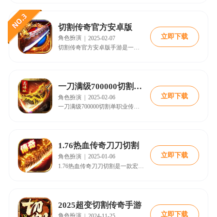
切割传奇官方安卓版
立即下载
角色扮演
|
2025-02-07
切割传奇官方安卓版手游是一款非常火爆的传奇类角色扮演游戏，在还原传奇玩法的同时，对画质有更高的提升，并新加入了许多的趣味玩法，让大家体验到一个不一样的传奇玩法，刺激的战斗模式，轻松的升级玩法，丰厚的道具奖励，快召集兄弟们一起来体验吧。
一刀满级700000切割单职业传奇
立即下载
角色扮演
|
2025-02-06
一刀满级700000切割单职业传奇是一款玩法丰富的手游，让你不断提升战斗水平，享受挑战。游戏中多样战斗方式任你选择，书写自己的传奇故事。与玩家一起合作，解锁大量武器和装备，用适合自己的方式击败敌人。
1.76热血传奇刀刀切割
立即下载
角色扮演
|
2025-01-06
1.76热血传奇刀刀切割是一款宏大的多人在线角色扮演手游。作为热血战士，不可错过千人争霸的赛场。没有兄弟并肩作战，便不完整。邀请你的兄弟们一同参赛，共创新一代传奇。
2025超变切割传奇手游
立即下载
角色扮演
|
2024-11-25