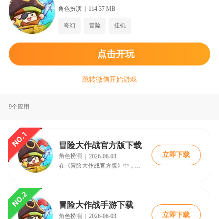
务，感受轻松又有趣的冒险体验。如果你喜欢碎片化时间里的趣味
冒险，不妨来玩《冒险大作战》，开启属于你的精彩冒险旅程。
角色扮演
|
114.37 MB
奇幻
冒险
挂机
点击开玩
跳转微信开始游戏
9个应用
冒险大作战官方版下载
立即下载
角色扮演
|
2026-06-03
在《冒险大作战官方版》中，带你专属宠物踏上放置冒险之旅。自由搭配、灵活切换多种神器，应对策略战斗。宠物能发现隐藏宝藏，家园可建造装饰，与蘑菇居民趣味互动。神器系统支持按需组合，家园增益助力远征，打造独特冒险套路。
冒险大作战手游下载
立即下载
角色扮演
|
2026-06-03