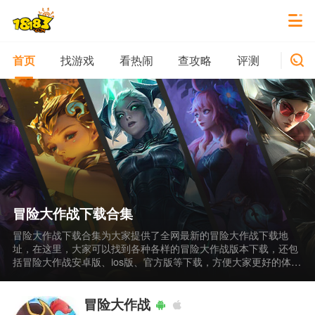
找游戏
看热闹
查攻略
评测
新游
首页
冒险大作战下载合集
冒险大作战下载合集为大家提供了全网最新的冒险大作战下载地
址，在这里，大家可以找到各种各样的冒险大作战版本下载，还包
括冒险大作战安卓版、ios版、官方版等下载，方便大家更好的体验
冒险大作战。 《冒险大作战》是一款适合微信用户的休闲冒险小游
戏，凭借Q版卡通画面、简单操作和丰富关卡，深受玩家喜爱。游
戏中，玩家可化身冒险角色探索多样场景，完成收集、闯关等任
冒险大作战