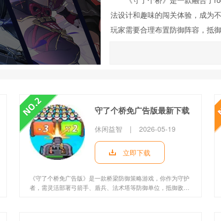
法设计和趣味的闯关体验，成为
玩家需要合理布置防御阵容，抵
和角色，随机性的roguelik
力，又能带来充满新鲜感的游玩
挑战，《守了个桥》都能满足不
守了个桥免广告版最新下载
休闲益智
|
2026-05-19
立即下载
《守了个桥免广告版》是一款桥梁防御策略游戏，你作为守护
者，需灵活部署弓箭手、盾兵、法术塔等防御单位，抵御敌人
侵袭。无广告干扰，资源获取高效，可升级解锁技能，挑战普
通模式与无尽关卡。简单操作下蕴含深度博弈，考验战术智
慧。