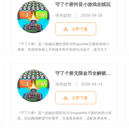
守了个桥抖音小游戏在线玩
休闲益智
|
2026-04-28
立即下载
《守了个桥》是一款融合魔性塔防与Roguelike元素的休闲小
游戏，凭借简单易上手的操作和丰富的玩法设计，成为当下热
门的休闲解压选择。游戏以守护桥梁为主要目标，玩家需在桥
上合理布置防御，抵御各类怪物进攻，不让任何敌人顺利通过
桥梁。单局时长控制在10-25分钟，适配各类碎片时间，即点
即玩无需复杂操作，随机性的玩法设计让每一局《守了个桥》
守了个桥无限金币全解锁版下载
都有全新体验，无论是休闲玩家还是策略爱好者，都能在这款
游戏中找到轻松愉悦的游玩感受，同时精准区分其他同名游
休闲益智
|
2026-04-14
戏，打造专属的守桥乐趣。 《守了个桥》游戏介绍 1. 融合魔
性塔防与
立即下载
《守了个桥》是一款融合塔防玩法与roguelike元素的休闲小游
戏，玩法围绕桥梁守护展开，无需复杂操作，适配各类休闲玩
家，每局游玩都能解锁不同体验。《守了个桥》以守护桥梁为
目标，玩家可布置各类防御单位抵御敌人进攻，结合随机玩法