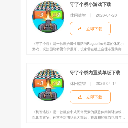
守了个桥小游戏下载
休闲益智
|
2026-04-28
立即下载
《守了个桥》是一款融合魔性塔防与Roguelike元素的休闲小
游戏，玩法围绕桥梁守护展开，玩家需在桥上合理布置防御、
抵御各类怪物进攻，确保没有敌人突破防线。游戏单局时长控
制在1025分钟，适配碎片时间游玩，即点即玩、上手便捷，随
机性的关卡与道具掉落让每一局体验都不重复，清屏时的爽感
拉满，兼顾策略性与休闲性，适合各年龄段玩家，是当下热门
守了个桥内置菜单版下载
的轻量级休闲游戏，区别于其他同名作品，以独特的玩法组合
收获了大量玩家喜爱。 《守了个桥》游戏介绍 1. 玩法以守护
休闲益智
|
2026-04-14
桥梁为核心目标，玩家需布置各类防御单位，抵御一波波敌人
进攻，
立即下载
《机智逃脱》是一款融合中式民俗元素的微恐休闲解谜游戏，
以废弃古宅、祠堂等封闭场景为舞台，将温和的微恐氛围与烧
脑解谜完美结合，既不会带来过重的心理负担，又能营造紧张
刺激的游玩体验，适配各类休闲解谜爱好者。玩家将以主角视