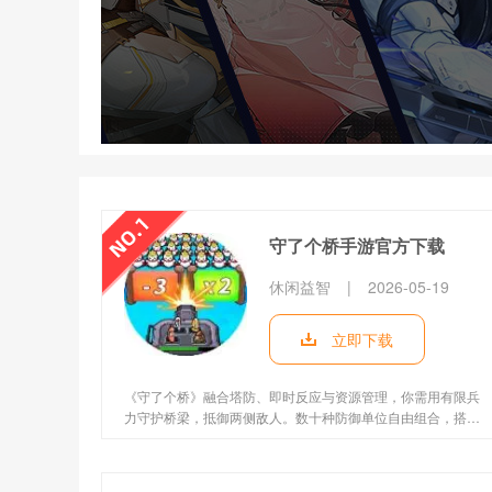
守了个桥手游官方下载
休闲益智
|
2026-05-19
立即下载
《守了个桥》融合塔防、即时反应与资源管理，你需用有限兵
力守护桥梁，抵御两侧敌人。数十种防御单位自由组合，搭配
动态天气和随机事件，让策略充满变数。支持实时联机合作，
考验默契配合，带来纯粹的策略博弈乐趣。