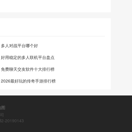
新体验，避免重复枯燥。其操作简洁易上手，单局时长控制在
5-10分钟，适配通勤、午休等碎片场景，零氪玩家也能轻松体
验全部核心玩法，凭借独特的玩法设计和趣味体验，成为当下
热门的休闲策略类小游戏，吸引了大量玩家参与守桥挑战。
《守了个桥》游戏介绍 1. 以守护桥梁为核心玩法，玩家化身守
桥人
多人对战平台哪个好
好用稳定的多人联机平台盘点
免费聊天交友软件十大排行榜
2026最好玩的传奇手游排行榜
地图
公司
20190143