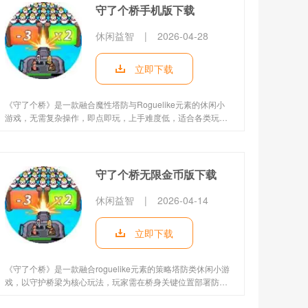
守了个桥手机版下载
休闲益智
|
2026-04-28
立即下载
《守了个桥》是一款融合魔性塔防与Roguelike元素的休闲小
游戏，无需复杂操作，即点即玩，上手难度低，适合各类玩家
利用碎片时间体验。游戏以桥梁防御为主要玩法，玩家需在桥
上合理布置防御设施，抵御一波波来袭的怪物，不让任何敌人
突破防线。单局时长控制在1025分钟，既能满足玩家的娱乐需
求，又不会占用过多时间，随机性的玩法设计让每一局游戏都
守了个桥无限金币版下载
有不同体验，清屏时的爽感更是让人欲罢不能，画风明快、怪
物造型趣味十足，成为当下备受欢迎的休闲小游戏之一。 《守
休闲益智
|
2026-04-14
了个桥》游戏介绍 1. 《守了个桥》是一款主打休闲娱乐的塔防
类小
立即下载
《守了个桥》是一款融合roguelike元素的策略塔防类休闲小游
戏，以守护桥梁为核心玩法，玩家需在桥身关键位置部署防御
角色，抵御一波波敌人的进攻。游戏打破传统塔防固定模式，
将随机关卡、道具掉落与策略布局深度结合，每局游玩都有全