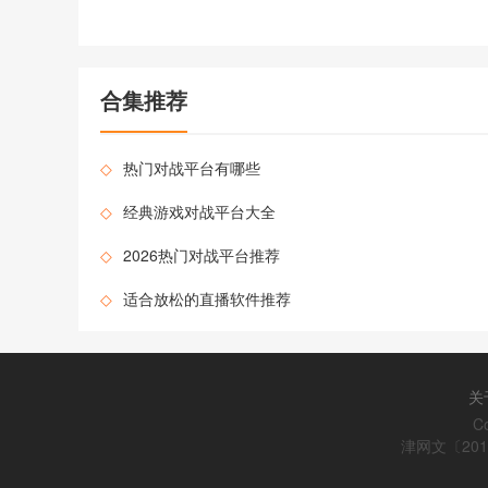
角深入充满中式韵味的诡异场景，在角落中搜寻零散道具，通
过组合搭配合成关键物品，同时破解各类民俗机关、数字密
码，敏锐规避怪物追击，在营救受困角色的过程中，揭开古宅
背后的秘辛。游戏采用美漫手绘风格，打造100多个难度递增
合集推荐
的关卡，每一关都藏着细节满满的线索，让玩家在探索中收获
解谜的成就感与新鲜感。不
◇
热门对战平台有哪些
◇
经典游戏对战平台大全
◇
2026热门对战平台推荐
◇
适合放松的直播软件推荐
关
C
津网文〔2015