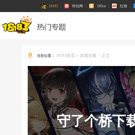
18183
特玩网
183cn
红猪
18183首页
>
游戏合集
>
正文
当前位置：
守了个桥下