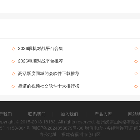
与多样设定，打造出轻松又有趣的游玩感受，适合碎片时间体
验，无论是新手还是休闲玩家，都能快速融入其中，感受这款
游戏的独特乐趣，每局游玩都能收获全新体验，是一款兼具趣
味性与可玩性的休闲小游戏。 《守了个桥》游戏介绍 1. 玩法
围绕桥梁守护展开，玩家需在桥梁对应位置布置防御单位，抵
御一波波
◇
2026联机对战平台合集
◇
◇
2026电脑对战平台推荐
◇
◇
高活跃度同城约会软件下载推荐
◇
◇
靠谱的视频社交软件十大排行榜
◇
于我们
|
联系我们
|
加入我们
|
产品入库
|
网站
opyright © 2015-2018 18183. All rights reserved. 福州妖霸山网络有限
〕1158-004号
闽ICP备2024058879号-30
增值电信业务经营许可证 闽B2-
办公地址：福建省福州市仓山区