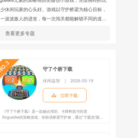
不少休闲玩家的心头好。游戏以守护桥梁为核心目标，
御一波波敌人的进攻，每一次闯关都能解锁不同的道具
e元素让每一局游戏都有全新体验，既考验玩家的策略布局能
查看更多专题
感受，无论是碎片时间的休闲游玩，还是沉浸式的闯关
同玩家的游戏需求。
守了个桥下载
休闲益智
|
2026-05-19
立即下载
《守了个桥下载》是一款融合塔防、卡牌构筑与轻度
Roguelike的策略游戏。你扮演桥梁守护者，通过“下载池”随机
获取增益模块，实时强化防御。自由组合炮塔、陷阱等卡牌，
灵活切换桥梁模式，应对动态敌军。每局充满变数，考验你的
即时决策与布局智慧！。