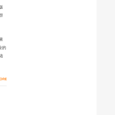
版
群
果
业的
陆