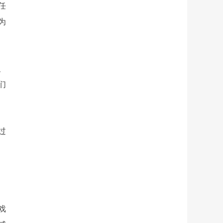
任
为
、
们
过
戏