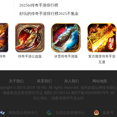
2025bt传奇手游排行榜
好玩的传奇手游排行榜2025不氪金
传奇
传奇手游公益版
冰雪传奇手游版
复古微变传奇手游
互通
关于我们
|
联系我们
|
加入我们
|
网站地图
|
opyright © 2015-2018 18183. All rights reserved. 福州妖霸山网络有限
增值电信业务经营许可证 闽B2-20190143
闽ICP备2024058879号-30
办公地址：福建省福州市仓山区
网络违法举报中心
垃圾信息举报中心
备案号