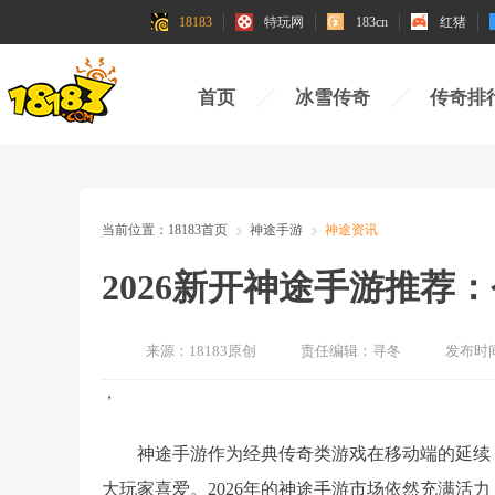
18183
特玩网
183cn
红猪
首页
冰雪传奇
传奇排
当前位置：
18183首页
神途手游
神途资讯
2026新开神途手游推荐
来源：
18183原创
责任编辑：
寻冬
发布时
，
神途手游作为经典传奇类游戏在移动端的延续
大玩家喜爱。2026年的神途手游市场依然充满活