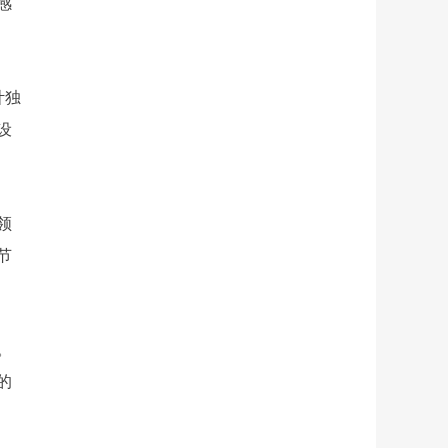
感
计独
设
领
节
。
的