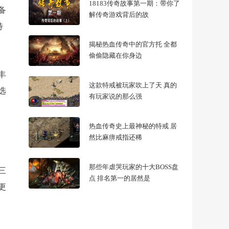
18183传奇故事第一期：带你了
备
解传奇游戏背后的故
特
揭秘热血传奇中的官方托 全都
偷偷隐藏在你身边
丰
这款特戒被玩家吹上了天 真的
选
有玩家说的那么强
热血传奇史上最神秘的特戒 居
然比麻痹戒指还稀
那些年虐哭玩家的十大BOSS盘
三
点 排名第一的居然是
更