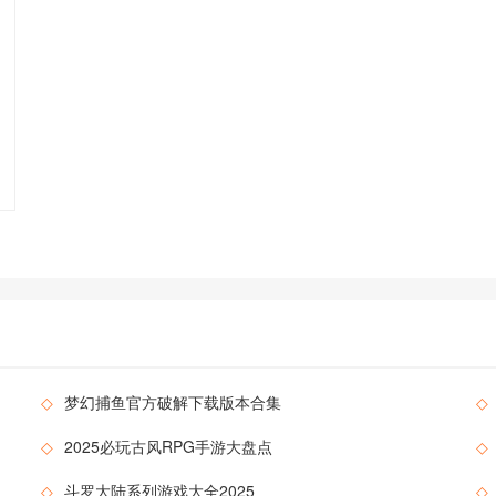
候沉浸于收纳挑战，享受纯粹的整理乐趣。最新版本新增动态
天气系统和亲子协作模式，进一步丰富玩法多样性。 游戏特色
1. 永久无限体力
◇
梦幻捕鱼官方破解下载版本合集
◇
◇
2025必玩古风RPG手游大盘点
◇
◇
斗罗大陆系列游戏大全2025
◇