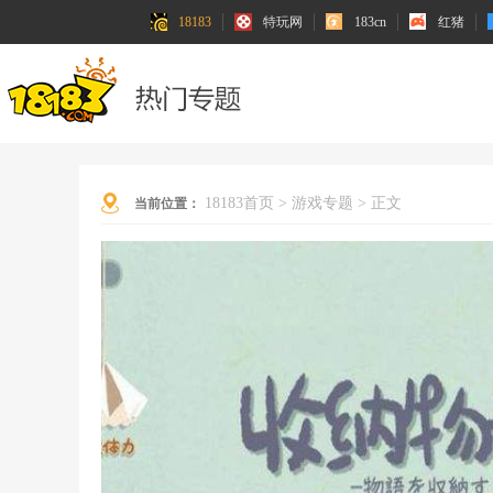
18183
特玩网
183cn
红猪
18183首页
>
游戏专题
>
正文
当前位置：