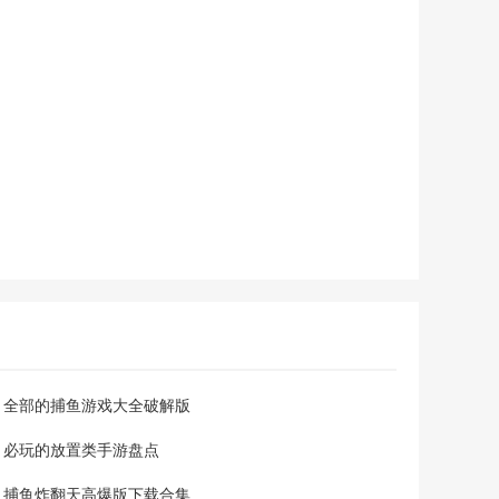
净的游戏体验。最新版本新增动态天气系统和亲子收纳模式，
进一步丰富玩法多样性。 游戏特色 1. 无广告纯净体验：彻底
移除所有广告
全部的捕鱼游戏大全破解版
必玩的放置类手游盘点
捕鱼炸翻天高爆版下载合集