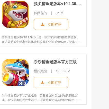
指尖捕鱼老版本v10.1.39.5.0
休闲益智
|
65 M
立即打开
指尖捕鱼老版本v10.1.39.5.0是一款非常休闲的捕鱼类游戏。
在这款游戏中玩家可以体验到经典的怀旧捕鱼体验，游戏中有
着各种强大的BOSS等待玩家来挑战。同时游戏中还有各种金
币和道具拿到手软，感兴趣的朋友快来18183下载体验吧!
乐乐捕鱼老版本官方正版
模拟经营
|
130.08 M
立即打开
乐乐捕鱼老版本官方正版是一款备受玩家喜爱的经典捕鱼游
戏。在快节奏的现代生活中，这款游戏凭借其独特的魅力，为
广大玩家提供了一个休闲娱乐的好去处。它延续了传统捕鱼游
戏的核心玩法，同时融入了丰富多样的元素，让玩家仿佛置身