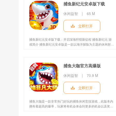
欢的玩家不要错过，快来18183下载指尖捕鱼官方版体验吧!
捕鱼新纪元安卓版下载
休闲益智
|
65 M
立即打开
捕鱼新纪元安卓版下载：开启深海狩猎新征程 捕鱼新纪元 游
戏简介 捕鱼新纪元安卓版是一款以海洋探险为主题的休闲射击
手游，玩家将化身专业渔夫，驾驶高科技渔船探索神秘海域，
捕捉上千种珍稀鱼类。游戏采用3D建模与物理引擎技术，打造
逼真的水流波动与鱼类游动轨迹，结合多样化的武器系统和技
能特效，带来沉浸式的捕鱼体验。 捕鱼新纪元 游戏特色 1. 多
捕鱼大咖官方高爆版
场景地图切换：涵盖热带珊瑚礁、北极冰海、深渊漩涡等10种
风格迥
休闲益智
|
70.9 M
立即打开
捕鱼大咖是一款非常热门好玩的捕鱼休闲竞技游戏，此版本内
拥有着超高的爆率，玩家将有机会体会到更多的机会以及奖
励，无论是在游戏中捕捉到的鱼类数量还是获得的金币数量，
都会得到巨大的增幅。其以深海作为背景，画面精良，玩法丰