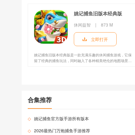
富。
姚记捕鱼旧版本经典版
休闲益智
|
873 M
立即打开
姚记捕鱼旧版本经典版是一款充满乐趣的休闲捕鱼游戏，它保
留了经典的捕鱼玩法，同时融入了各种精美绝伦的地图场景，
为玩家带来一场视觉与游戏的双重盛宴。在这里，你可以随时
随地开启捕鱼之旅，通过不断升级炮台、释放绚丽技能，挑战
各种BOSS鱼种，享受捕鱼的无限乐趣。快来18183下载~
合集推荐
◇
姚记捕鱼官方版手游所有版本
◇
2026最热门万炮捕鱼手游推荐