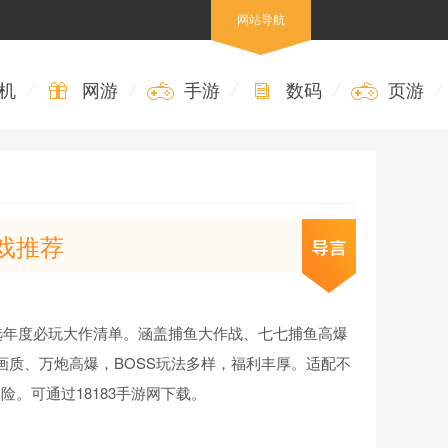
网站导航
机
/
网游
/
手游
/
数码
/
页游
/
游戏推荐
精选年度必玩大作清单。涵盖捕鱼大作战、七七捕鱼高爆
清画质、万炮高爆，BOSS玩法多样，福利丰厚。适配不
。可通过18183手游网下载。