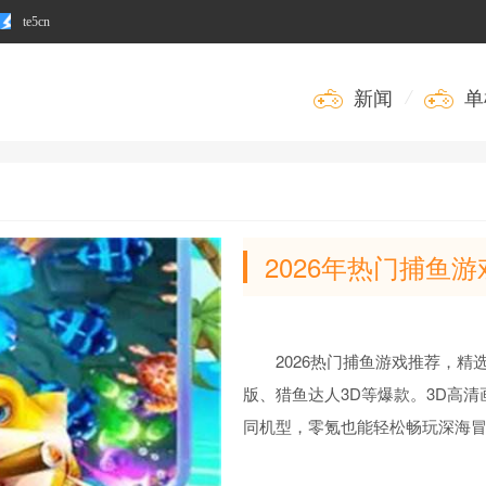
te5cn
新闻
/
单
2026年热门捕鱼
2026热门捕鱼游戏推荐，
版、猎鱼达人3D等爆款。3D高
同机型，零氪也能轻松畅玩深海冒险