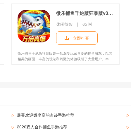
化，提升了游戏的流畅度与稳定性，可以给玩家一个绝佳的游
戏体验。可以有效地缓解玩家紧绷的神经，获得身心上的放
微乐捕鱼千炮版狂暴版v3.9.7
松。喜欢的快来18183下载吧~
休闲益智
|
65 M
立即打开
微乐捕鱼千炮版狂暴版是一款深受玩家喜爱的捕鱼游戏，以其
精美的画面、丰富的玩法和刺激的体验吸引了大量用户。本文
将详细介绍微乐捕鱼千炮版狂暴版的游戏特色、亮点、用户评
价以及最新资讯，帮助玩家更好地了解这款游戏。同时，文章
末尾还提供了游戏下载的详细步骤，方便玩家快速体验。
◇
最受欢迎爆率高的奇迹手游推荐
◇
◇
2026双人合作捕鱼手游推荐
◇