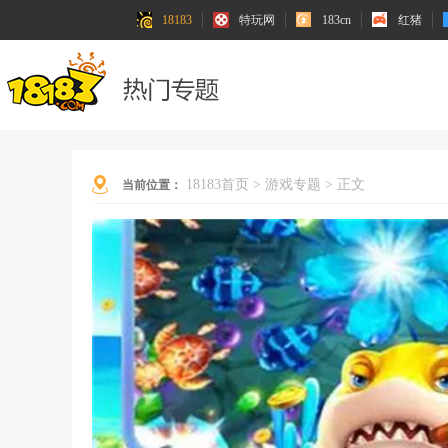
18183
特玩网
183cn
红猪
18183首页
>
游戏专题
>
正文
当前位置：