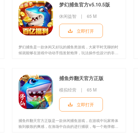
通捕捉过来。游戏不同模式配备专属海底地图，风暴港湾、章
梦幻捕鱼官方v5.10.5版
鱼传说、龙女夺宝、龙神传说等场景各具特色，炫酷的海底画
面与神秘BOSS相结合
休闲益智
|
65 M
立即打开
梦幻捕鱼是一款休闲又好玩的捕鱼类游戏，大家平时无聊的时
候就能够在游戏中动动手指发射炮弹，玩法操作也设计的非常
简单，各种大白鲨大金鲨等大型海鱼都可以轻松捕捉。游戏中
的精彩活动层出不穷，大家完全可以拉上自己的小伙伴们一起
享受捕鱼所带来的畅快乐趣，每天坚持签到还能够领取丰厚好
礼，沉浸在酣畅淋漓的捕鱼射击内容当中。梦幻捕鱼这款游戏
捕鱼炸翻天官方正版
不仅为喜欢捕鱼游戏的玩家们延续了街机捕鱼的经典玩法，还
有栩栩如生的精美海洋场
模拟经营
|
65 M
立即打开
捕鱼炸翻天官方正版是一款休闲捕鱼游戏，在游戏中玩家将体
验到极致的爽感，在渔场中自由的进行捕获，每一个炮弹都有
对应的效果，购买需要的炮弹，获得大量的金币，感受刺激连
连的捕鱼乐趣。游戏还针对手机等移动端做出了非常全面的优