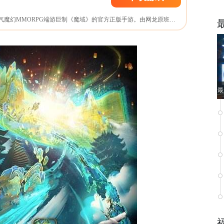
《魔域口袋版》是超人气魔幻MMORPG端游巨制《魔域》的官方正版手游。由网龙原班人马革新打造；八大职业重新平衡，法系幻兽完美合体，全民自由摆摊交易！
最