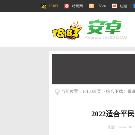
18183
特玩网
183cn
红猪
当前位置：
18183首页
>
综合下载
>
最
2022适合
来源：www.18183