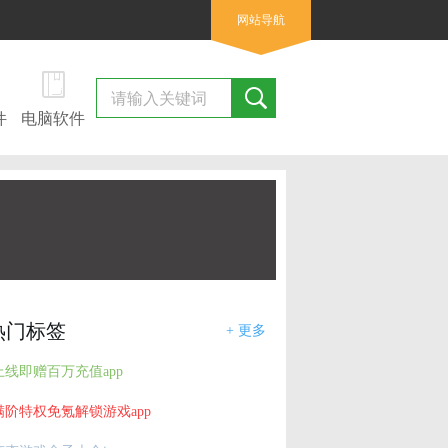
网站导航
件
电脑软件
热门标签
+ 更多
上线即赠百万充值app
满阶特权免氪解锁游戏app