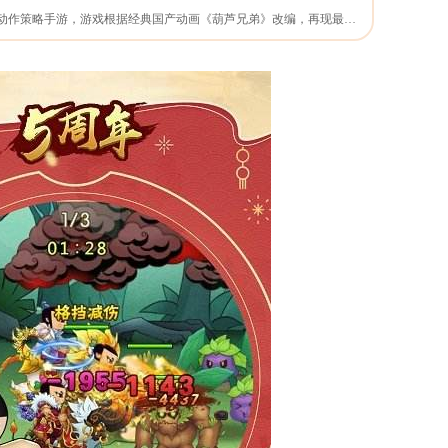
《葫芦娃》是一款横版动作策略手游，游戏根据经典国产动画《葫芦兄弟》改编，再现最真实的童年记忆。游戏挥别传统AI组队，策略搭配默契组合，与游戏好友实时互动，带领葫芦七兄弟勇闯妖巢维护正义，百余关卡等你来战。原汁原味的角色造型，精度还原的故事情节，都将唤醒你内心深处的童年梦