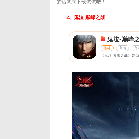
的话就来下载试试吧！
2、鬼泣-巅峰之战
鬼泣-巅峰
格斗
高清
单