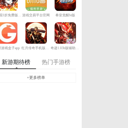
猫三国1折免费版手游
游戏交易平台官网
拳皇觉醒bt版
游戏盒子app
红月传奇手机版下载
奇迹1.03h版辅助下载
新游期待榜
热门手游榜
+更多榜单