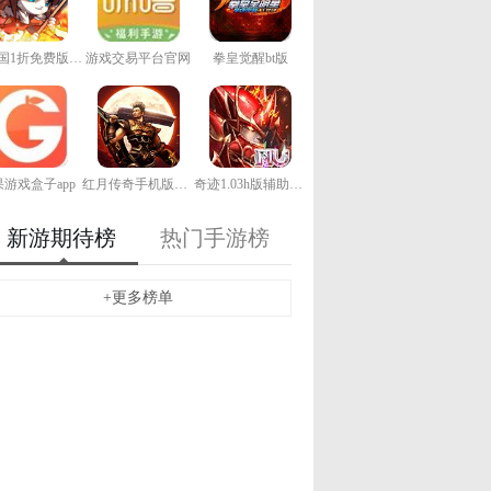
猫三国1折免费版手游
游戏交易平台官网
拳皇觉醒bt版
游戏盒子app
红月传奇手机版下载
奇迹1.03h版辅助下载
新游期待榜
热门手游榜
+更多榜单