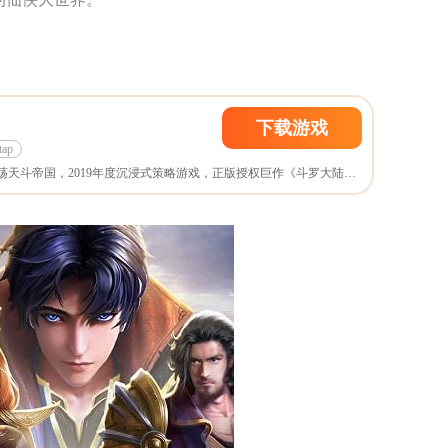
下载游戏
tap
——伴随史莱克七怪闯荡天斗帝国，2019年度沉浸式策略游戏，正版授权巨作《斗罗大陆》H5震撼来袭;原著小说改编，真实剧情体验，原创策略玩法，多武魂觉醒，万千魂环搭配，与你创造斗罗大陆的新篇章!快来征战星斗大森林，狩猎魂兽收集强大魂环;争霸斗魂场，角逐魂师无上荣耀;激战杀戮之都、通关海神九考，继承神祇之位!告别的苦难将过去埋葬，在斗罗大陆铸造唐门的辉煌!