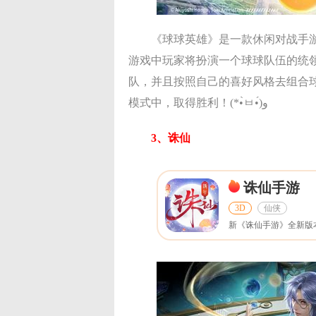
《球球英雄》是一款休闲对战手
游戏中玩家将扮演一个球球队伍的统
队，并且按照自己的喜好风格去组合
模式中，取得胜利！(*•̀ㅂ•́)و
3、诛仙
诛仙手游
3D
仙侠