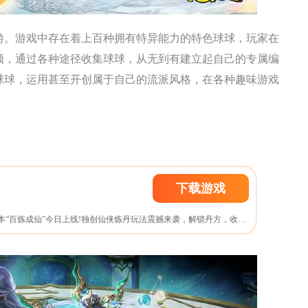
游。游戏中存在着上百种拥有特异能力的特色球球，玩家在
领，通过各种途径收集球球，从无到有建立起自己的专属编
球球，运用甚至开创属于自己的流派风格，在各种趣味游戏
下载游戏
新《诛仙手游》全新版本“百炼成仙”今日上线!独创仙侠炼丹玩法震撼来袭，解锁丹方，收集药材，添加药引成就仙丹，使用丹药获得永久属性加成，精彩玩法助力道法封神!