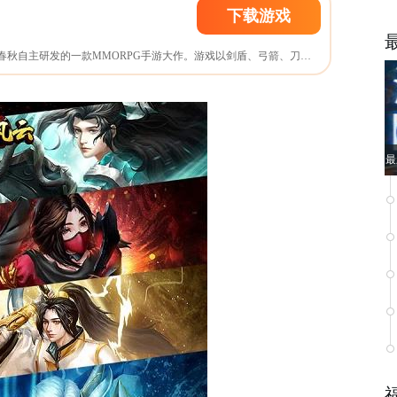
下载游戏
《西域风云》是由游艺春秋自主研发的一款MMORPG手游大作。游戏以剑盾、弓箭、刀三个职业基础定位，加入自由养成玩法，超强打击感酷炫技能等你体验。并提供冰、火、雷三系气功，玩家可任意选择，自由度MAX。
最