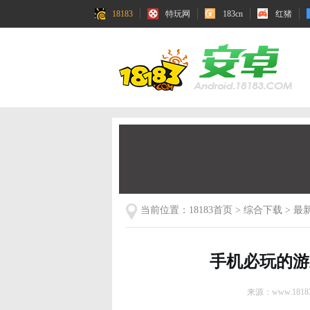
18183
特玩网
183cn
红猪
当前位置：
18183首页
>
综合下载
>
最
手机必玩的游
来源：www.18183