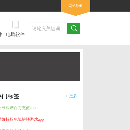
网站导航
件
电脑软件
热门标签
+ 更多
上线即赠百万充值app
满阶特权免氪解锁游戏app