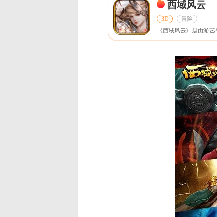
西域风云
3D
冒险