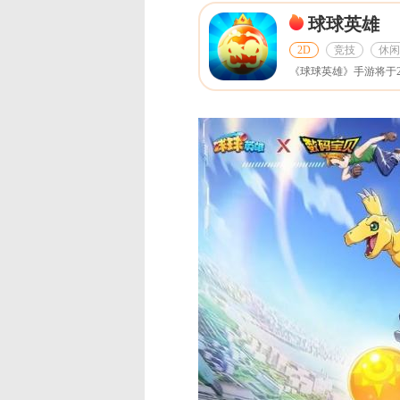
球球英雄
2D
竞技
休闲