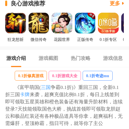
良心游戏推荐
更多
狂龙怒斩
微信传奇
花园世界
正版传奇
0.1折专区
0.
游戏介绍
游戏截图
热门攻略
游戏信息
0.1折修真游戏
0.1折游戏大全
0.1折奇迹mu
《富甲萌国(
三国
争霸0.1折)》重回三国，全新0.1
折三国
卡牌
来袭，超爽充值比例0.1折，每日上线签到
即可领取五星英雄和橙色装备还有海量升阶材料，连续
登录7天技能领取国色大桥，挑战首领即可领取龙胆赵
云和极品红装还有各种极品道具等你拿，超爽福利，无
需爆肝，登顶称霸，指日可待，就等你了主公