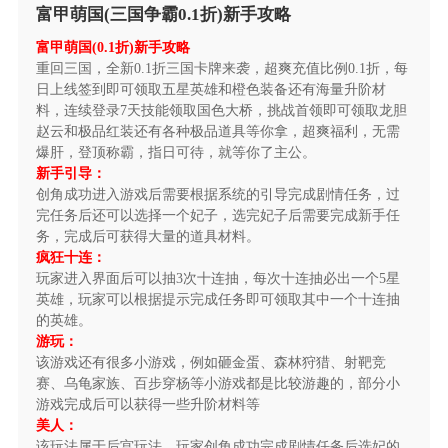
富甲萌国(三国争霸0.1折)新手攻略
★后缀说明：超爽三国版0.1折震撼来袭
富甲萌国(0.1折)新手攻略
重回三国，全新0.1折三国卡牌来袭，超爽充值比例0.1折，每
富甲萌国(三国争霸0.1折)游戏特色
日上线签到即可领取五星英雄和橙色装备还有海量升阶材
料，连续登录7天技能领取国色大桥，挑战首领即可领取龙胆
1、在进入游戏前，创建角色时，可选择魏蜀吴三
赵云和极品红装还有各种极品道具等你拿，超爽福利，无需
大国家阵营之一，首都分别为：邺城、成都、豫章。
爆肝，登顶称霸，指日可待，就等你了主公。
新手引导：
2、玩家将从首都开始进发，攻打占领周边城池，
创角成功进入游戏后需要根据系统的引导完成剧情任务，过
直至占领统一全地图。
完任务后还可以选择一个妃子，选完妃子后需要完成新手任
务，完成后可获得大量的道具材料。
3、每个国家拥有4座关城，关城是国家守卫的重要
疯狂十连：
玩家进入界面后可以抽3次十连抽，每次十连抽必出一个5星
城池，主公们势必要确保关城不被敌国占领，敌国攻打
英雄，玩家可以根据提示完成任务即可领取其中一个十连抽
到关内，除了定时攻占的黄金城外，关城是唯一通向国
的英雄。
家内部的城池，可见其战略地位。
游玩：
该游戏还有很多小游戏，例如砸金蛋、森林狩猎、射靶竞
富甲萌国(三国争霸0.1折)游戏玩法
赛、乌龟家族、百步穿杨等小游戏都是比较游趣的，部分小
游戏完成后可以获得一些升阶材料等
《富甲萌国(三国争霸0.1折)》单日累充额外活动
美人：
该玩法属于后宫玩法，玩家创角成功完成剧情任务后选妃的