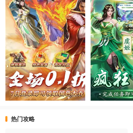
类型：放置 三国
大小：501MB
福利：送五星英雄+领橙色装备+赠海量道具
富甲萌国(三国争霸0.1折)游戏福利
充值比例1元：10元宝
★上线福利：三国争锋 全场0.1折助你称霸三国
★七日登录 国色大乔连登7日即可领
★每日签到 五星英雄橙色装备任你拿
★疯狂十连 完成任务即可免费领取
热门攻略
★挑战首领 通关可领取龙胆赵云