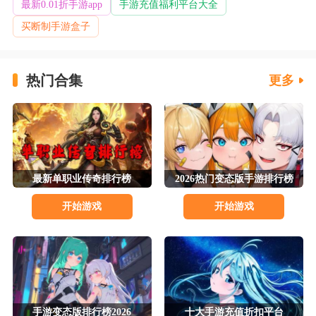
最新0.01折手游app
手游充值福利平台大全
买断制手游盒子
③已有冠名的区服其他玩家达到冠名条件后，可申
请冠名礼包，但是没有冠名权
热门合集
更多
道具奖励：「神箭舞孙尚香」信物*1
活动说明：
在福利中及其他活动获得的充值卡、真充卡均不计
入线下活动
最新单职业传奇排行榜
2026热门变态版手游排行榜
活动最终解释权归游戏方所有
开始游戏
开始游戏
富甲萌国(三国争霸0.1折)玩家反馈
1、这款游戏整体还是非常不错的，玩家可以感受
原汁原味三国争霸，每天刷不同的竞技场获取神装，上
百个武将自由培养，回合制即时国战烧脑又耐玩，登录
手游变态版排行榜2026
十大手游充值折扣平台
还能领取永久0.1折扣福利，值得试试!