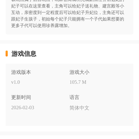
(线下申请)
妃子可以在这里查看，主角可以给妃子送礼物、建宫殿等小
互动，亲密度到一定程度后可以给妃子升妃位，主角还可以
活动时间：永久
跟妃子生孩子，初始每个妃子只能拥有一个子代如果想要的
更多子代可以使用珍养露增加。
发放方式：联系客服，申请后邮件发放(1-2个工作
日)
活动规则：单日实际支付金额(0.1折后)累充1000元
游戏信息
及以上
游戏版本
游戏大小
活动内容：该游戏单日大额充值可申请额外奖励，
具体福利请联系客服咨询。
v1.0
105.7 M
注：
更新时间
语言
2026-02-03
简体中文
1、单日大额福利申请内容每个玩家各不相同，以
咨询客服为准;
2、在福利中及其他活动获得的充值道具均不计入