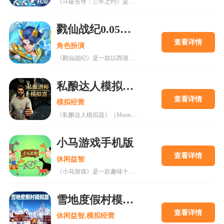
《斗破苍穹：三年之约》是一款由《斗破苍穹》动画官方正版授权的竖屏放置类角色扮演手游。游戏改编自同名高人气玄幻IP，深度还原原著剧情与动画场景，玩家将扮演萧家一员，陪同主角萧炎从斗之气三段开始成长，最终共赴云岚宗的三年之约。游戏的核心玩法融合了放置挂机与深度养成。其构建了完整的斗气修炼体系，玩家可通过挂机修炼模块获取离线收益，降低时间投入门槛。养成维度多元，涵盖角色境界提升、装备强化、斗技学习与搭配、功法（如焚决）进阶、异火收服与炼化、丹药炼制以及魔宠与伙伴的协同培养。游戏支持上千种斗技的自由组合，结合异火
戮仙战纪0.05折新篇章版
查看详情
角色扮演
《戮仙战纪》是一款以西游为题材的经典回合制角色扮演手游，融合了深厚的文化底蕴与创新的策略玩法。游戏传承了经典回合制战斗精髓，并加入了丰富的养成内容和福利活动，全新版本打金副本每日挑战获代金，全圣兽到位等你来霸服。
私酿达人模拟器手机版
查看详情
模拟经营
《私酿达人模拟器》（Moonshiner Simulator）是由Goosix Games开发并发行的一款深度酒精饮料制作模拟游戏。玩家将从零开始发展事业，从自制简易蒸馏装置起步，逐步升级专业设备，将业务版图从“街头小摊”扩展至更广阔的市场。你需要精通酿造工艺的奥秘，从醪液、私酿烈酒到精致威士忌、利口酒，创造独特配方。游戏支持最多4名玩家联机合作，朋友间可分工负责酿造、物流、销售等不同环节。但请记住：总有人想阻挠你的成功之路。
小马游戏手机版
查看详情
休闲益智
《小马游戏》是一款趣味十足的2D像素风格模拟经营类手游。游戏提供了养马、繁殖、赛马以及基因改造等核心玩法。玩家可以自由捕捉野生马匹，然后通过繁殖或基因改造技术繁育出优秀的马匹，经过培训后参与各种赛马比赛，获胜后获得大量比赛奖励。游戏采用CRISPR基因编辑技术，你可以修改马匹的速度和耐力等属性，甚至可以培育出形似赛车的变异马匹。精心规划牧场布局，打造独一无二的专属马匹天堂，潜心经营繁育产业。
雪地度假村模拟器手机版
查看详情
休闲益智,模拟经营