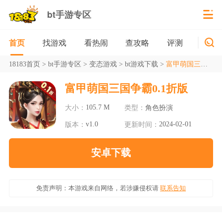
bt手游专区
找游戏
看热闹
查攻略
评测
新游
首页
18183首页
>
bt手游专区
>
变态游戏
>
bt游戏下载
>
富甲萌国三国争霸0.1折版
富甲萌国三国争霸0.1折版
105.7 M
大小：
类型：
角色扮演
v1.0
2024-02-01
版本：
更新时间：
安卓下载
免责声明：本游戏来自网络，若涉嫌侵权请
联系告知