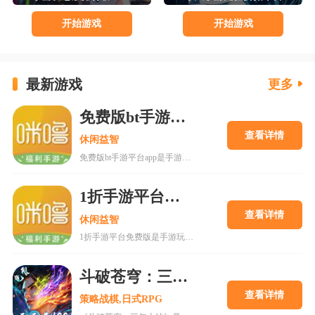
开始游戏
开始游戏
2、牌游戏，个人感觉整体的画面比较精美，人物
界面都挺吸引人的，在加上0.1折，微氪也能玩的比较
舒服，福利也不错。
最新游戏
更多
更多精彩游戏资讯请点击
18183
bt手游
专区首页
8183
bt手游专区首页
免费版bt手游平台app
查看详情
休闲益智
免费版bt手游平台app是手游玩者在搜索引擎拼写的典型长尾词，核心指向一款专注高折扣BT手游与福利服分发的安卓游戏盒子客户端，覆盖传奇、仙侠、卡牌、三国策略、放置挂机等主流题材，把0.1折充值、满级VIP、无限元宝、GM悬浮窗与礼包码中心收拢在同一个入口里，平台本体免费安装免费使用，真正诠释了免费版bt手游平台app即装即领、正版可溯、绿色可用的产品定位。合规版本的免费版bt手游平台app由平台执行账号注册、实名校验与资源验签，配合云端存档与跨设备互通，借助行为标签把同好玩家自然引向对应的折扣服与福利服，
1折手游平台免费
查看详情
休闲益智
1折手游平台免费版是手游玩者在搜索引擎拼写的典型长尾词，核心指向一款专注高折扣BT手游与福利服分发的安卓游戏盒子客户端，覆盖传奇、仙侠、卡牌、三国策略、放置挂机等主流题材，把永久1折充值、满级VIP、无限元宝、GM悬浮窗与礼包码中心收拢在同一个入口里，真正诠释了1折手游平台免费版即装即领、正版可溯、盒子本身免费使用的产品定位。合规版本的1折手游平台免费版由平台执行账号注册、实名校验与资源验签，配合云端存档与跨设备互通，借助行为标签把同好玩家自然引向对应的折扣服与福利服，从源头规避带毒分包与钓鱼礼包链接。无
斗破苍穹：三年之约3.5折免费版
查看详情
策略战棋,日式RPG