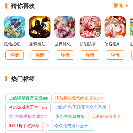
线下活动
猜你喜欢
更多
3、本活动最终解释权归游戏方所有
《富甲萌国(三国争霸0.1折)》专属冠名活动(线下
申请)
戮仙战纪0.05折新篇章版
龙魂魔法马年散人专属版
世界异化之后0.1折登陆送全图鉴版
超能防御0.1送千抽满星SS版
侠客道0.1折变态版
活动时间：永久
详情
详情
详情
详情
详情
发放方式：需要联系客服申请
活动规则：
热门标签
①每个区服玩家累计(0.1折后)实际支付金额500元
或以上且第一个联系客服申请的即可申请区服冠名特权
上线即赠百万充值app
满阶特权免氪解锁游戏app
以及冠名奖励
变态游戏盒子大全ios
上线送满v无限元宝变态游戏
2折折扣手机游戏大全
变态手游单机版
买断版游戏大全
②区服名字长度为4个字以内，名字不得涉及黄赌
毒、辱骂等违法不良文明信息(名字需先咨询人工客服
0.001折手游推荐
2025永久免费游戏盒子
是否符合要求)