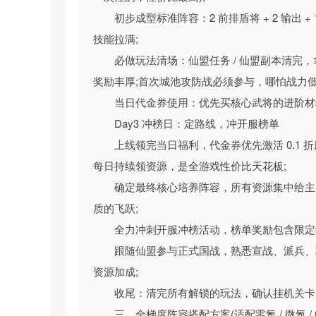
游戏深度挖掘策略玩法核心，彻底告别无脑数值碾
初步成型标准阵容：2 前排盾将 + 2 输
由调整前锋、中军、后援阵型，搭配不同兵种、阵
技能拉满;
战策略;战中可根据战场局势，手动把控神将大招
必做玩法清场：仙盟任务 / 仙盟副本清完
风翻盘、以弱胜强，完整还原策略博弈的核心乐趣
奖励丰厚;首次城池攻防战必须参与，哪怕战力
五、【极致护肝轻量化体验：挂机收益拉满，
当日代金券使用：优先买核心武将的进阶材
游戏主打 “不肝不氪、轻松畅玩” 的核心体
Day3 冲榜日：定路线，冲开服榜单
海量经验、金币、养成材料与武将碎片，上线即可
上线领完当日福利，代金券优先激活 0.1 折
日常任务、副本闯关、资源扫荡均支持一键完
每日持续领资源，是全游戏性价比天花板;
族、休闲玩家，仅用碎片化时间也能轻松跟上大部
确定最终核心培养阵容，所有资源集中给主
霸的乐趣，真正实现躺赢封神路。
质的飞跃;
全力冲刺开服冲榜活动，榜单奖励包含限定
跟随仙盟参与正式国战，熟悉宣战、派兵、
资源加成;
收尾：清完所有解锁的玩法，确认挂机关卡
三、全梯度阵容搭配方案(适配零氪 / 微氪 / 