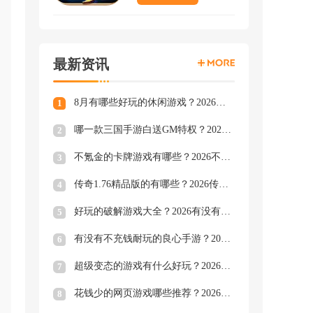
自
作
现逆
最新资讯
8月有哪些好玩的休闲游戏？2026休闲好玩的手游大全下载合集
1
出
哪一款三国手游白送GM特权？2026长期耐玩的三国手游GM版推荐
2
不氪金的卡牌游戏有哪些？2026不用氪金的卡牌游戏精选
3
班
争
传奇1.76精品版的有哪些？2026传奇1.76精品版下载推荐
4
好玩的破解游戏大全？2026有没有好玩的破解游戏排行榜
5
有没有不充钱耐玩的良心手游？2026耐玩不充钱的良心手游推荐
6
超级变态的游戏有什么好玩？2026玩法超级变态的游戏下载汇总
7
花钱少的网页游戏哪些推荐？2026少花钱的网页游戏合集
8