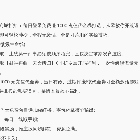
商城折扣 + 每日登录免费送 1000 充值代金券打造，从零教你开荒避
即可轻松冲榜，全程无废话、全是可落地的实操技巧。
 微氪生命线)
取，上线第一件事必须按顺序领完，直接决定前期发育速度。
【封神再临・天命所归】0.1 折专属开局福利，一次性解锁海量元
。
000 元充值代金券，当日有效、过期作废!该代金券可全额激活游戏
，每日登录白送 1000 充值】
，并非仅能购买道具，是版本最核心福利。
的全商城永久 0.1 折超低折扣，无门槛、无套路，从创角起所有道
折计价，原价 648 元的豪华礼包仅需 6.48 元即可拿下，一次消费
7 天免费领自选顶级红将，零氪必拿核心输出;
，每日上线顺手领;
代金券福利，无需完成繁琐任务、无需累计签到，上线即领，代金券可激
阶段奖励，推主线同步解锁，资源拉满。
.1 折折扣实现福利翻倍。更有七日登录送自选顶级红将、创角即送海量
能不卡关)