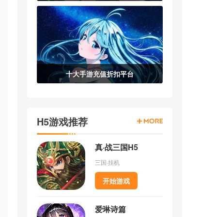
十大手游充值折扣平台
H5游戏推荐
真·战三国H5
三国·挂机
永
开始游戏
活
爱琳诗篇
元