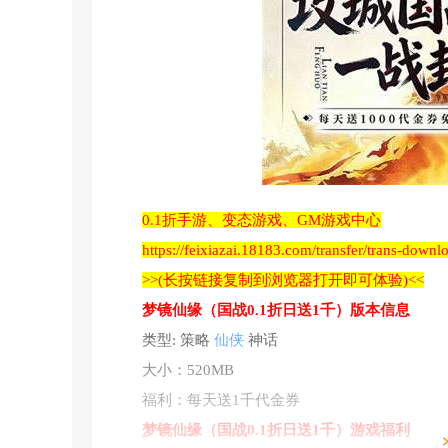
0.1折手游、变态游戏、GM游戏中心
https://feixiazai.18183.com/transfer/trans-down
>>(长按链接复制到浏览器打开即可体验)<<
梦镜仙缘（国战0.1折日送1千）版本信息
类型: 策略
仙侠
神话
大小：520MB
福利：每天送1千代金券
梦镜仙缘（国战0.1折日送1千）游戏福利