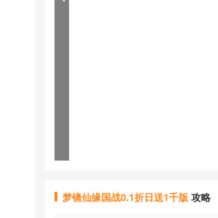
梦镜仙缘国战0.1折日送1千版
攻略