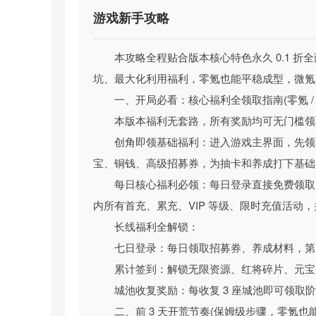
游戏新手攻略
本攻略全程贴合版本核心特色永久 0.1 折全
坑、最大化利用福利，零氪也能平稳成型，微氪
一、开局必看：核心福利全领取指南(零氪 /
本版本福利无套路，所有奖励均可无门槛领
创角即领基础福利：进入游戏主界面，先领取
宝、铜钱、高级招募券，为抽卡和养成打下基础
梦镜仙缘（国战0.1折日送1千）游戏亮点
每日核心福利必领：每日登录直接免费领取1
一、【史低福利天花板：永久 0.1 折全商城覆盖
内所有首充、累充、VIP 等级、限时充值活动
作为版本核心差异化优势，游戏开启全行业少有
长线福利全解锁：
具、神将、养成材料、顶级特权、限时礼包全按 0.1 
七日登录：每日领取招募券、养成材料，第 
久生效，彻底告别充值无底洞。
累计签到：解锁无限资源、红将碎片、元宝
同时重磅加码每日登录免费送 1000 充值
城池收复奖励：每收复 3 座城池即可领取
游戏内所有首充、累充、VIP 等级活动，叠加 0
二、前 3 天开荒节奏(保姆级步骤，零氪也