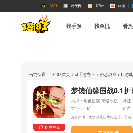
18183
特玩网
183cn
红猪
找手游
找单机
看热
当前位置：
18183首页
>
bt手游专区
>
变态游戏
>
bt游
梦镜仙缘国战0.1折
类型：
角色扮演,策略战棋
特征
大小：
0 M
语言
免责声明：本游戏来自网络上传，若有
相关推荐