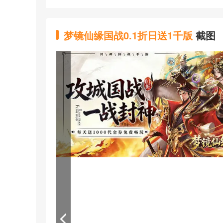
充值比例1元：10元宝
★【充值0.1折】游戏内所有充值享永久0.1折福
梦镜仙缘国战0.1折日送1千版
截图
★【免费福利】游戏内每天登录免费领1千代金
★【登录豪礼】七日登录送自选红将，累计签
★【攻城国战】大地图闯关，城池收复获取丰厚
★【全新体验】封神题材策略攻城国战游戏0.1
★【后缀说明】全场充值永久0.1折，每天登