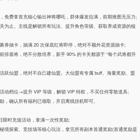
松拉满战力，微氪即可解锁全服顶配体验。
沉浸式神魔争霸史诗】
，免费拿首充核心输出神将哪吒，群体爆发拉满，前期推图无压力;
著剧情与世界观，姜子牙、杨戬、哪吒、妲己、纣王等耳熟能详的封神
关为止。主线是解锁所有玩法、提升角色等级、获取养成资源的核
、神通效果均贴合原著设定，情怀拉满的同时兼具创新突破。
断壁垒，所有顶级红将均可通过游戏内玩法、福利活动 100% 免费获
券抽卡，抽满 20 次保底红将即停，绝对不额外花资源抽卡;
组建专属征战阵容。搭配多维度养成体系与神将羁绊机制，玩家可通
 1 个前排盾将，绝不分散培养，新手 90% 的卡关都源于 “每个武将都升
力军团，沉浸式体验从无名统帅到封神霸主的传奇征程。
，万人同屏跨服争霸】
跃仙盟，绝对不自己建仙盟。大仙盟有专属 buff、海量奖励、盟
超大尺度全景沙盘战场，真实还原古代战争地貌与城池关隘布局，打
交锋到守军反击、城池占领的全流程古代攻城战，沉浸式体验运筹帷
档位→提升 VIP 等级，解锁 VIP 特权，不买任何零散道具;
励，确认所有福利已领取，开启离线挂机即可。
由宣战、实时攻防，玩家可加入仙盟与盟友协同作战，实现资源互援
玺争夺等顶级竞技玩法，从小势力开荒到全服称霸，全程成长感拉满
当日限时充值活动，拿满一次性奖励;
秘境探索、竞技场等核心玩法，拿完所有副本首通奖励(首通奖励是
克制，以弱胜强拒绝数值碾压】