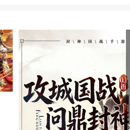
利;
券;
到领海量资源;
奖励;
折随心畅玩;
录免费领1千代金券。