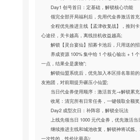
宝、签到领无限资源等配套福利，零氪玩家也能轻
Day1 创号首日：定基础，解锁核心功能
二、【封神 IP 正统还原：全神将免费解锁，
领完全部开局福利后，先用代金券激活首充
游戏深耕经典封神 IP，高度还原封神演义原
全程优先推进主线【孟津收复战】，推到卡
奇角色悉数登场，每位神将的人设形象、技能设定
心途径，关卡越高，离线挂机收益越高;
游戏彻底打破传统卡牌手游 “氪金抽卡” 的垄
解锁【灵台宴仙】招募卡池后，只用送的招募
取，无需重金抽卡，平民玩家也能集齐本命神将，
养成资源 100% 集中给 1 个核心输出 +
升级突破、装备锻造、神通研习打造独一无二的强
一点，结果全是废物”;
三、【热血国战核心玩法：全景沙盘攻城略地
解锁仙盟系统后，优先加入本区排名靠前的活
以国战为核心玩法，游戏打造跨越山川河海的
友抱团，对前期提升碾压小仙盟;
传统国战的地图局限，完整复刻从城门攻破、巷战
当日代金券使用顺序：激活首充→解锁累充活动
幄、调兵遣将的征战快感。
收尾：清完所有日常任务，一键领取全额奖
城池分为都城、县城、关隘三大类型，支持自
Day2 成型次日：补阵容，解锁全玩法
合纵连横，更有万人同屏跨服国战、联盟争霸、玉
上线先领当日 1000 元代金券，优先激活
在神魔乱舞的商周乱世，与盟友共谋天下霸业。
继续推进主线和城池收复，解锁神将试炼、
四、【高自由度策略博弈：阵法布阵 + 兵种
一次性的，性价比最高);