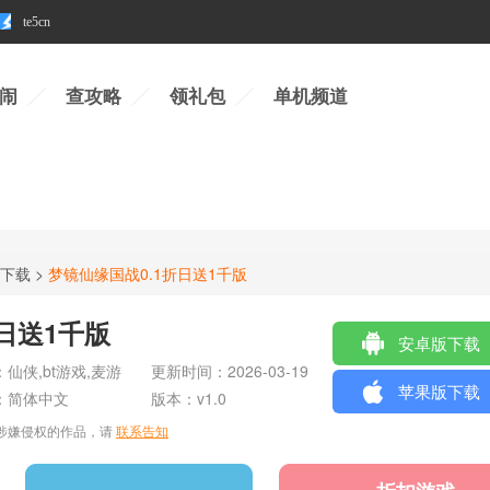
te5cn
闹
查攻略
领礼包
单机频道
戏下载
>
梦镜仙缘国战0.1折日送1千版
日送1千版
安卓版下载
：
仙侠,bt游戏,麦游
更新时间：
2026-03-19
苹果版下载
：
简体中文
版本：v1.0
涉嫌侵权的作品，请
联系告知