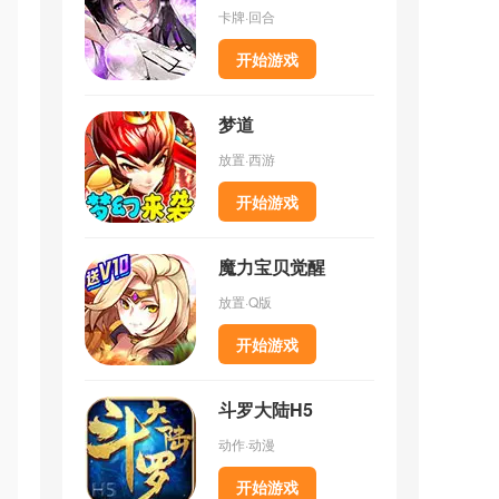
卡牌·回合
开始游戏
传
梦道
放置·西游
过
开始游戏
魔力宝贝觉醒
破
放置·Q版
开始游戏
、
斗罗大陆H5
，
动作·动漫
开始游戏