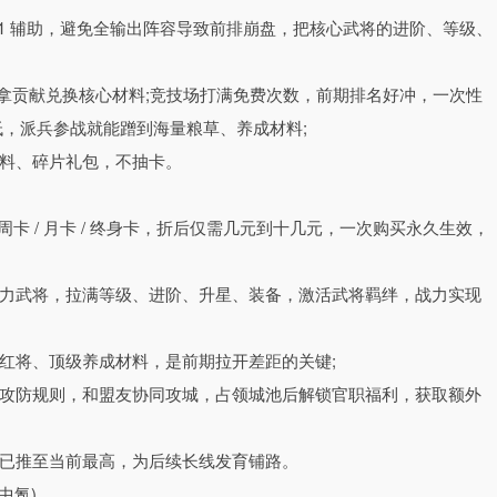
压，打造 “战前布阵 + 战中操控” 双维度策略体系。战前玩家可
出 + 1 辅助，避免全输出阵容导致前排崩盘，把核心武将的进阶、等级、
法与神将组合，结合兵种克制、阵营羁绊、神将技能特性，定制专属
释放时机，灵活调整战术，哪怕战力低于对手，也能通过精妙布局实
，拿贡献兑换核心材料;竞技场打满免费次数，前期排名好冲，一次性
。
低，派兵参战就能蹭到海量粮草、养成材料;
碎片化时间轻松畅玩】
料、碎片礼包，不抽卡。
验，全方位降低玩家游玩门槛，内置全自动挂机系统，离线也能持续产
一键收割全部收益，无需熬夜爆肝守着游戏刷本。
周卡 / 月卡 / 终身卡，折后仅需几元到十几元，一次购买永久生效，
成，全额领取对应奖励，无需耗时耗力手动操作繁琐日常，哪怕是上
队进度，稳步提升战力，不肝不氪就能玩转全玩法，沉浸式体验封神
力武将，拉满等级、进阶、升星、装备，激活武将羁绊，战力实现
红将、顶级养成材料，是前期拉开差距的关键;
攻防规则，和盟友协同攻城，占领城池后解锁官职福利，获取额外
已推至当前最高，为后续长线发育铺路。
中氪)