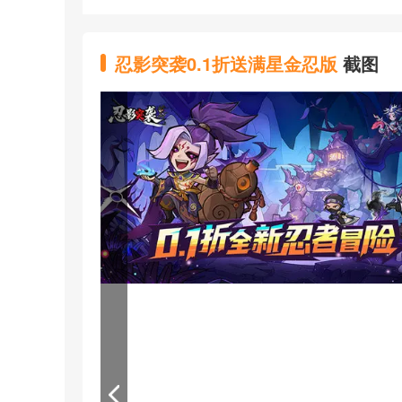
★【福利升级】每日登录送2000礼券(可拆分不
★【签到即送】签到送满星金忍、顶级忍者永
忍影突袭0.1折送满星金忍版
截图
★【7日登录】额外送1w礼券、极品红色忍者
★【上线即送】上线即送金忍霜*1、礼券*1000、
★【超多福利】开服福利、忍者无限抽等超多
★【双重活动】线上线下活动双重出击不停歇
★【后缀说明】游戏首次及后续充值都为0.1折