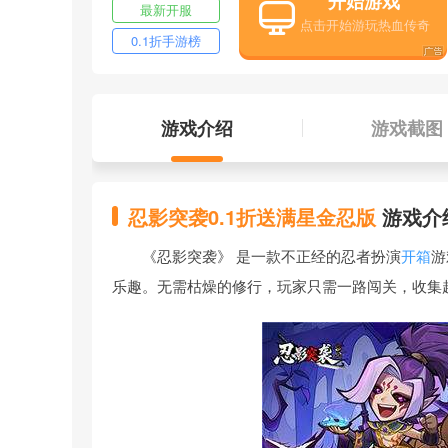
开始游戏
最新开服
0.1折手游榜
游戏介绍
游戏截图
忍影突袭0.1折送满星金忍版
游戏介
《忍影突袭》 是一款不正经的忍者扮演
开箱
游
乐趣。无需枯燥的修行，玩家只需一路闯关，收集