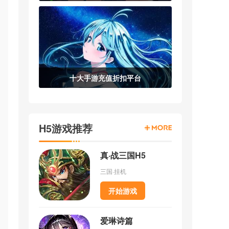
十大手游充值折扣平台
H5游戏推荐
真·战三国H5
满
三国·挂机
者
开始游戏
也
爱琳诗篇