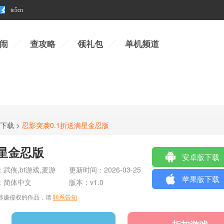
te5cn
闹
查攻略
领礼包
单机频道
戏下载
>
忍影突袭0.1折送满星金忍版
满星金忍版
安卓版下载
：
武侠,bt游戏,麦游
更新时间：
2026-03-25
苹果版下载
：
简体中文
版本：v1.0
涉嫌侵权的作品，请
联系告知