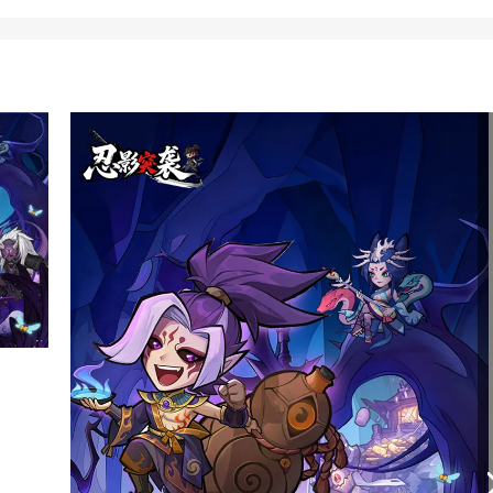
限时)
久特权，战力快人一步
、式神、妖灵
体力*1888、金币*188w、时间沙漏*88
福利等你来领
，福利满满!