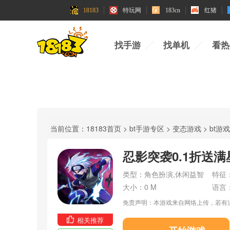
18183
特玩网
183cn
红猪
找手游
找单机
看热
当前位置：
18183首页
>
bt手游专区
>
变态游戏
>
bt游
忍影突袭0.1折送
类型：
角色扮演,休闲益智
特征
大小：
0 M
语言
免责声明：本游戏来自网络上传，若有
相关推荐