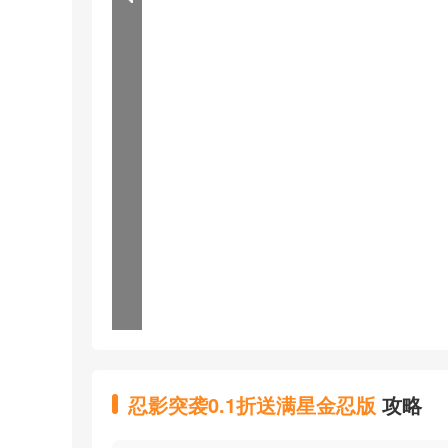
忍影突袭0.1折送满星金忍版
攻略