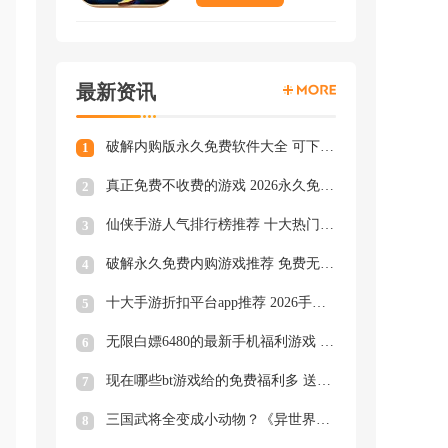
地
最新资讯
等热
家
破解内购版永久免费软件大全 可下载破解游戏的软件大全
1
真正免费不收费的游戏 2026永久免费的游戏下载推荐
2
仙侠手游人气排行榜推荐 十大热门仙侠手游合集
3
破解永久免费内购游戏推荐 免费无限内购破解游戏大全
4
十大手游折扣平台app推荐 2026手游折扣平台app排行前十
5
无限白嫖6480的最新手机福利游戏 6480充值每天送的手游大全
6
现在哪些bt游戏给的免费福利多 送豪华福利礼包的免费bt游戏合集
7
三国武将全变成小动物？《异世界大作战》酷萌萌将卡牌轻松开玩！
8