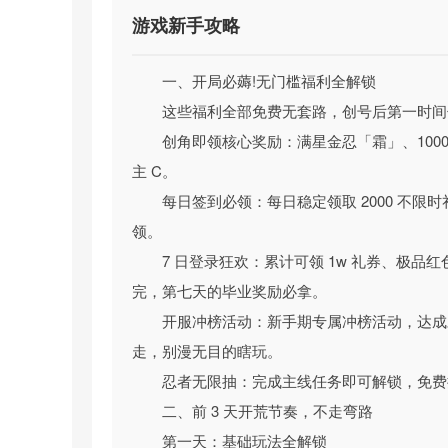
游戏新手攻略
一、开局必薅!无门槛福利全解锁
这些福利全部免费无套路，创号后第一时间
创角即领核心奖励：满星金忍「霜」、1000 礼
主 C。
每日签到必领：每日稳定领取 2000 不
领。
忍影突袭（0.1折送满星金忍）游戏特色
7 日登录狂欢：累计可领 1w 礼券、极
0.1 折史低折扣，满星金忍开局无门槛白给
完，第七天的毕业奖励必拿。
游戏全充值档位均享专属 0.1 折超低折扣
开服冲榜活动：新手期专属冲榜活动，达成
无套路，创建角色即送满星金忍「霜」、千份礼券、
走，别漫无目的瞎玩。
永久特权，7 日登录额外解锁万份礼券、极品红
忍者无限抽：完成主线任务即可解锁，免费
能轻松集齐顶级阵容，开局就赢在起跑线。
二、前 3 天开荒节奏，不走弯路
创新开箱战斗玩法，刀刀爆装爽感拉满
第一天：基础玩法全解锁