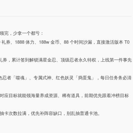
领完，少拿一个都亏：
券、1888 体力、188w 金币、88 个时间沙漏，直接激活版本 T0
限时礼券，累计签到解锁满星金忍、顶级忍者永久特权，上线第一件事先
品红色忍者「噬魂」、专属式神、红色妖灵「捣蛋鬼」，每日任务务必清
，彻底打破传统手游氪金壁垒，微氪就能解锁顶配游戏体验。福利体系拉
对应目标就能领海量养成资源、稀有道具，前期优先跟着冲榜目标
海量体力与金币，每日登录稳定领取 2000 礼券，签到就送顶级忍
色忍者、式神与妖灵，更有忍者无限抽、开服专属加码福利，零氪玩家
抽卡次数拉满，优先补阵容缺口，别乱抽普通卡池。