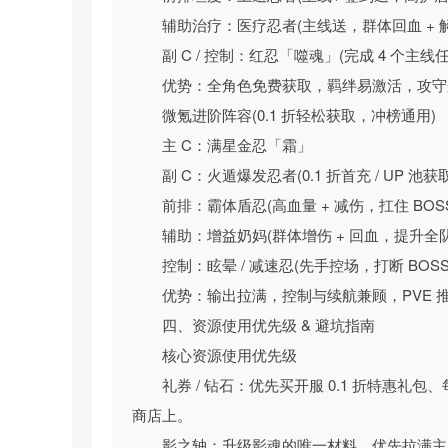
效，带来拳拳到肉的打击感，让玩家沉浸式体验从
辅助治疗：医疗忍者(主线送，群体回血 + 
多元玩法不重样，热血休闲两不误
副 C / 控制：红忍「噬魂」(完成 4 个主线
除了核心的主线闯关与开箱养成，游戏还打造了
优势：全角色免费获取，羁绊易激活，攻守
牢迷宫等挑战，装备掉落融入随机词条，每一次闯关
微氪进阶阵容(0.1 折轻松获取，冲榜通用)
血对战玩法，更有公会组队副本、社交红包等休闲
主 C：满星金忍「霜」
的所有需求。
副 C：火遁爆发忍者(0.1 折首充 / UP 池
前排：霸体盾忍(高血量 + 减伤，扛住 BOS
辅助：增益奶妈(群体增伤 + 回血，提升全
控制：眩晕 / 减速忍(先手控场，打断 BOS
优势：输出拉满，控制与续航兼顾，PVE 
四、资源使用优先级 & 避坑指南
核心资源使用优先级
礼券 / 钻石：优先买开服 0.1 折特惠礼包
商店上。
影之轴：升级影魂的唯一材料，优先拉满主