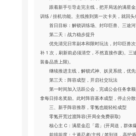
游戏以「闯关即开箱」为核心创新机制，颠覆
跟着新手引导走完主线，把开局送的满星金
于开启盲盒，稳定掉落高属性忍具、装备与稀有材
训练 / 挂机功能。主线推到第一次卡关，就回
攻击系统，无需手动操作，点击就能开启连打模式
首日目标：解锁训练场、封印巨兽、三途河等
休闲放置护肝养成，离线躺赢一键收满收益
第二天：战力稳步提升
主打轻量化佛系体验，完美适配碎片化时间游
优先清完日常副本和限时玩法，封印巨兽次数必须
闯关、收割海量经验、养成材料与装备，上线一键就
补 1 次，刷新前必须清空，不然直接作废)。
的设定，彻底解放双手，学生党、打工人也能躺着
装备品质上限)。
高自由度多元养成，流派搭配平民也能逆袭
继续推进主线，解锁式神、妖灵系统，优先
游戏打造了超丰富的忍者养成体系，涵盖式神、
第三天：阵容成型，开启社交玩法
的养成树，每位忍者都有独立影魂树，技能升级、
第一时间加入活跃公会，完成公会任务拿额
值碾压，暴击连击、闪避反击、吸血晕眩等多种战
拿每日排名奖励。此时阵容基本成型，停止分散
搭配就能实现越级挑战，平民玩家也能打出统治级
三、新手阵容推荐，零氪也能轻松成型
水墨风二次元视听，沉浸式忍者冒险体验
零氪开荒过渡阵容(开局全免费获取)
游戏采用独特的写意水墨风美术设计，搭配二
核心主 C：满星金忍「霜」(开局送，群体爆发 
色灵动鲜活，BOSS 设计兼具反差萌与压迫感。
前排坦度：土遁忍者(主线 / 签到送，高护盾