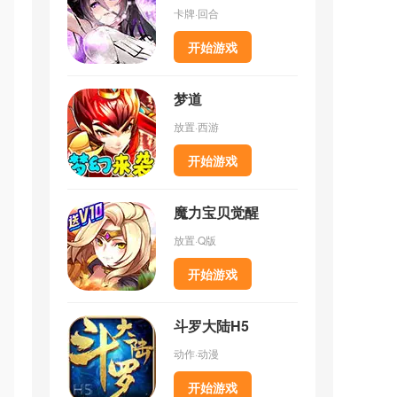
卡牌·回合
当
动
开始游戏
梦道
动
放置·西游
源
开始游戏
魔力宝贝觉醒
整
放置·Q版
数
开始游戏
理
斗罗大陆H5
动作·动漫
角
开始游戏