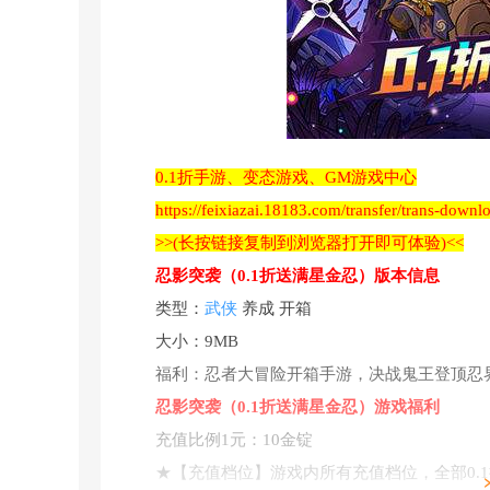
0.1折手游、变态游戏、GM游戏中心
https://feixiazai.18183.com/transfer/trans-down
>>(长按链接复制到浏览器打开即可体验)<<
忍影突袭（0.1折送满星金忍）版本信息
类型：
武侠
养成 开箱
大小：9MB
福利：忍者大冒险开箱手游，决战鬼王登顶忍
忍影突袭（0.1折送满星金忍）游戏福利
充值比例1元：10金锭
★【充值档位】游戏内所有充值档位，全部0.