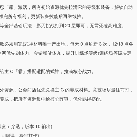
传统卡牌养成模式，无需枯燥抽卡赌命，每一次攻击、击杀敌人都相
忍「霜」激活，所有初始资源优先拉满它的等级和装备，解锁自动
料，高战力神装直接替换，数值飙升的快感全程在线。同时内置全自
头领完所有福利，更新装备技能后再继续推。
，通勤、摸鱼间隙也能轻松刷满装备。
全部基础玩法，影刃挑战打到 20 层即可，无需死磕高难度。
玩，内置全自动挂机系统，无需时刻在线爆肝，离线期间忍者也会自
用完(式神材料唯一产出地，每天 0 点刷新 3 次，12/18 点各
能领取全部收益。更有装备自动强化、忍者重置无损 100% 返还资
三途河优先刷体力、金锭和健体丸，提升训练场等级(训练场等级决定
稳步变强，零负担玩转忍者世界。
给主 C「霜」搭配适配的式神，拉满核心战力。
妖灵、忍法、魂玉、影魂等多个维度，200 + 角色与道具构建起完
被动激活、属性共鸣层层递进，成长路径清晰可控。同时拒绝纯氪金
外资源，公会商店优先兑换主 C 的养成材料。竞技场尽量往前打，
斗流派自由搭配，阵营羁绊与技能克制策略拉满，无需顶配阵容，合
养成，把所有资源集中给核心阵容，优化羁绊搭配。
表现。
次元卡通立绘，忍村街景、幽冥幻境等场景充满东方美学韵味，忍者
+ 穿透，版本 T0 输出)
配合华丽炫酷的全屏忍术特效、沉浸式的剧情演绎，搭配带感的战斗音
 + 嘲讽，稳定扛伤)