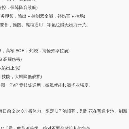
新人忍者逆袭为幻象忍神的热血旅程。
解控，保障阵容续航)
任务即领，输出 + 控制双全能，补伤害 + 控场)
超丰富的玩法体系，PVE 方面有秘境爬塔、封印巨兽、种族试炼、
兼备，推图、爬塔通用，零氪也能无压力开荒。
都有全新惊喜;PVP 方面有跨服竞技场、全服忍界争霸、斗法对决
互动内容，既能佛系挂机收菜，也能热血冲榜战个痛快，满足不同玩
获取，高额 AOE + 灼烧，清怪效率拉满)
S 高额伤害)
队输出上限)
S 技能，大幅降低战损)
推图、PVP 竞技场通用，微氪就能拉满毕业强度。
、每日前 2 次 0.1 折体力、限定 UP 池招募，别乱花在普通卡池、刷新
 C「霜」的影魂等级，绝对不要分散给其他角色。