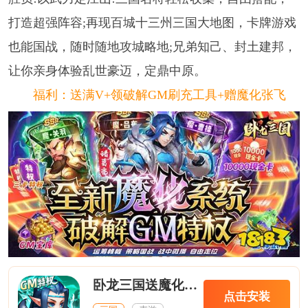
打造超强阵容;再现百城十三州三国大地图，卡牌游戏
也能国战，随时随地攻城略地;兄弟知己、封土建邦，
让你亲身体验乱世豪迈，定鼎中原。
福利：送满V+领破解GM刷充工具+赠魔化张飞
卧龙三国送魔化张飞
点击安装