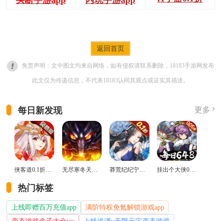
返回首页
免责声明：文中图文均来自网络，如有侵权请联系删除，18183手游网发布
此文仅为传递信息，不代表18183认同其观点或证实其描述。
每日新发现
更多
侠客道0.1折变态版
无尽寒冬天蛇新春送礼版
莽荒纪纪宁传奇0.1折送无限连抽版
挂出个大侠0.05折免单福利版
热门标签
上线即赠百万充值app
满阶特权免氪解锁游戏app
变态游戏盒子大全ios
上线送满v无限元宝变态游戏