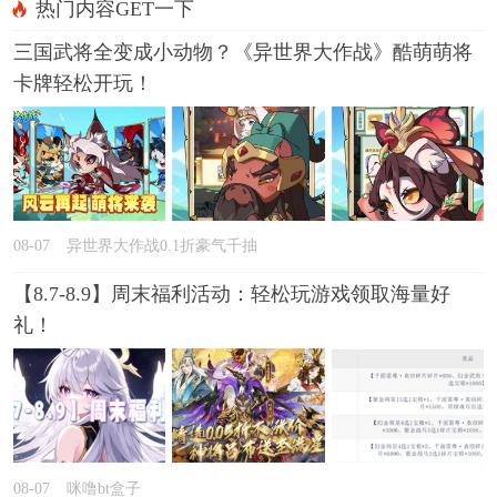
热门内容GET一下
三国武将全变成小动物？《异世界大作战》酷萌萌将
卡牌轻松开玩！
08-07
异世界大作战0.1折豪气千抽
【8.7-8.9】周末福利活动：轻松玩游戏领取海量好
礼！
08-07
咪噜bt盒子