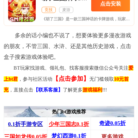
点击安装
竞技
麦游
《胡了三国》是一款三国神话的卡牌游戏，玩家扮演一名被召唤至三国的上班族，可自由在三国/现代自由穿越，在步练师的协助下执掌三国、平定乱世。
多余的话小编也不说了，想要体验更多漫改游戏
的朋友，不管三国、水浒、还是其他历史游戏，点击
盒子搜索游戏体验吧。
BT玩家找游戏、领礼包、找客服搜索微信公众号关注
爱
【点击参加】
上bt君
，参与社区活动
无门槛领取
10元首
充
，直接点击
【联系客服】
了解更多
游戏福利
!!!
热门bt游戏推荐
奇迹0.05折
0.1折手游专区
少年三国志0.1折
梦幻西游0.1折
三国如龙传0.05折
更多游戏