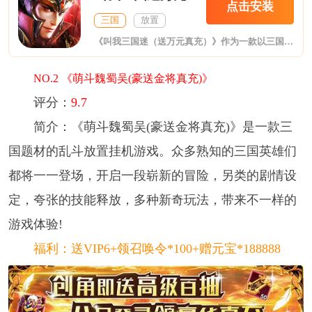
点击安装
三国
放置
《叫我三国迷（送万元真充）》作为一款以三国为主内容的卡牌挂机H5，让你架空三国的世界中，体验一场无差别的畅快激战。养成、修仙、对战等多元化特色玩法。三国时代各种有名、无名的武将横空出世，更有侍女少主伴你在东汉末年，民不聊生的时代中历练。
NO.2 《萌斗魏蜀吴(豪送金将真充)》
评分：
9.7
简介： 《萌斗魏蜀吴(豪送金将真充)》是一款三
国题材的乱斗放置挂机游戏。众多熟知的三国英雄们
都将一一登场，开启一段崭新的冒险，另类的剧情设
定，夸张的技能释放，多种新奇玩法，带来不一样的
游戏体验!
福利：送VIP6+领召唤令*100+赠元宝*188888