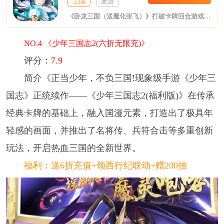
三国
麦游
《卧龙三国（送魔化张飞）》打破卡牌回合游戏禁锢，微操战斗，自由走位、打断技能，以谋略定胜负！以武力定江山！三国名将轻松收集，自由搭配，打造超强阵容；再现百城十三州三国大地图，卡牌游戏也能国战，随时随地攻城略地；兄弟知己、封土建邦，让你亲身体验乱世豪迈，定鼎中原。
NO.4 《少年三国志2(六折无限充)》
评分：
7.9
简介《正当少年，不负三国!现象级手游《少年三
国志》正统续作——《少年三国志2(福利版)》在传承
经典卡牌的基础上，融入国漫元素，打造出了极具年
轻感的画面，并推出了名将传、兵符合击等多重创新
玩法，开启热血三国的全新世界。
福利：送6折充值+领西行纪联动+赠200抽