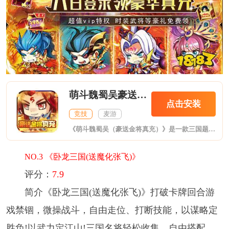
萌斗魏蜀吴豪送金将真充
点击安装
竞技
麦游
《萌斗魏蜀吴（豪送金将真充）》是一款三国题材的乱斗放置挂机游戏。众多熟知的三国英雄们都将一一登场，开启一段崭新的冒险，另类的剧情设定，夸张的技能释放，多种新奇玩法，带来不一样的游戏体验！
NO.3 《卧龙三国(送魔化张飞)》
评分：
7.9
简介《卧龙三国(送魔化张飞)》打破卡牌回合游
戏禁锢，微操战斗，自由走位、打断技能，以谋略定
胜负!以武力定江山!三国名将轻松收集，自由搭配，