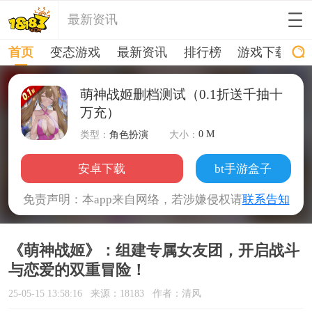
最新资讯
首页
变态游戏
最新资讯
排行榜
游戏下载
萌神战姬删档测试（0.1折送千抽十
万充）
0 M
类型：
角色扮演
大小：
安卓下载
bt手游盒子
免责声明：本app来自网络，若涉嫌侵权请
联系告知
《萌神战姬》：组建专属女友团，开启战斗
与恋爱的双重冒险！
25-05-15 13:58:16
来源：18183
作者：清风