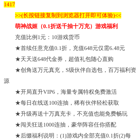
1417
>>(长按链接复制到浏览器打开即可体验)<<
萌神战姬（0.1折送千抽十万充）游戏福利
充值比例1元：10游戏货币
★首续任意充值0.1折，充值648元仅需6.48元
★天天送648代金券，超值礼包随心直购
★创角送万元真充，S级伙伴自选包，百万福利资
源
★开局直升VIP6，海量专属特权免费激活
★每日在线送100连抽，稀有伙伴轻松获取
★升级再送十万真充卡，不充值也能免费畅玩
★闯关狂送1000连抽，豪华阵容任你搭配
★后缀福利说明：(1)游戏内全部充值0.1折(2)每