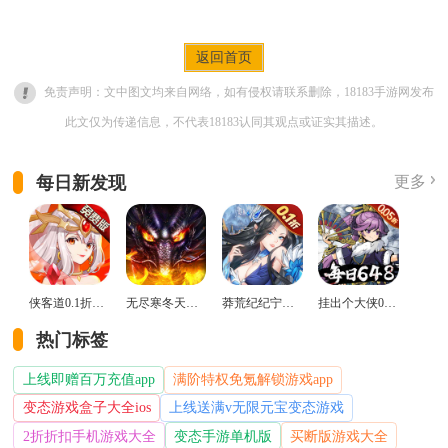
返回首页
免责声明：文中图文均来自网络，如有侵权请联系删除，18183手游网发布
此文仅为传递信息，不代表18183认同其观点或证实其描述。
每日新发现
更多
侠客道0.1折变态版
无尽寒冬天蛇新春送礼版
莽荒纪纪宁传奇0.1折送无限连抽版
挂出个大侠0.05折免单福利版
热门标签
上线即赠百万充值app
满阶特权免氪解锁游戏app
变态游戏盒子大全ios
上线送满v无限元宝变态游戏
2折折扣手机游戏大全
变态手游单机版
买断版游戏大全