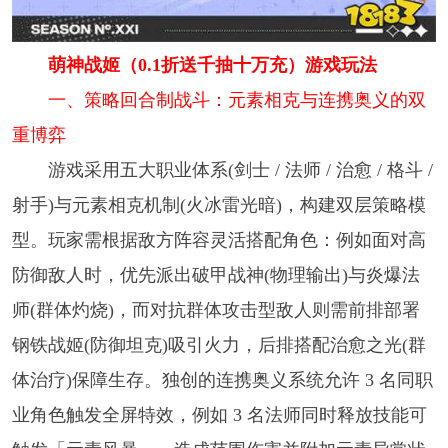
萌神战姬（0.1折送千抽十万充）游戏玩法
一、策略回合制战斗：元素相克与连携奥义的双
重博弈
游戏采用五大职业体系(剑士 / 法师 / 治愈 / 格斗 /
射手)与元素相克机制(火冰雷光暗)，构建双层策略模
型。玩家需根据敌方阵容灵活搭配角色：例如面对高
防御敌人时，优先派出破甲战神(物理输出)与炎爆法
师(群体灼烧)，而对抗群体攻击型敌人则需前排部署
钢铁战姬(防御坦克)吸引火力，后排搭配治愈之光(群
体治疗)保障生存。独创的连携奥义系统允许 3 名同职
业角色触发全屏特效，例如 3 名法师同时释放技能可