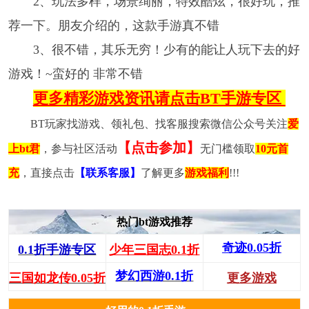
2、玩法多样，场景绚丽，特效酷炫，很好玩，推
荐一下。朋友介绍的，这款手游真不错
3、很不错，其乐无穷！少有的能让人玩下去的好
游戏！~蛮好的 非常不错
更多精彩游戏资讯请点击BT手游专区
BT玩家找游戏、领礼包、找客服搜索微信公众号关注
爱
【点击参加】
上bt君
，参与社区活动
无门槛领取
10元首
充
，直接点击
【联系客服】
了解更多
游戏福利
!!!
热门bt游戏推荐
奇迹0.05折
0.1折手游专区
少年三国志0.1折
梦幻西游0.1折
三国如龙传0.05折
更多游戏