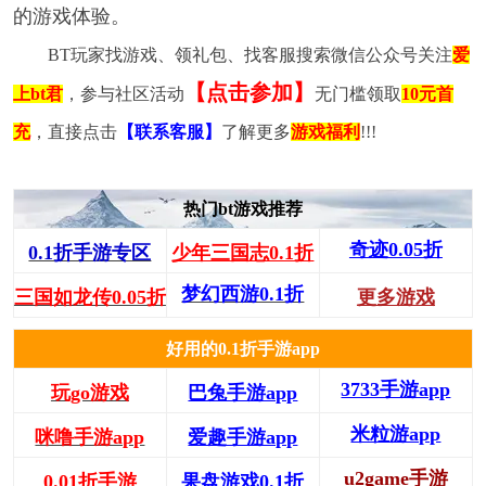
的游戏体验。
BT玩家找游戏、领礼包、找客服搜索微信公众号关注
爱
【点击参加】
上bt君
，参与社区活动
无门槛领取
10元首
充
，直接点击
【联系客服】
了解更多
游戏福利
!!!
热门bt游戏推荐
奇迹0.05折
0.1折手游专区
少年三国志0.1折
梦幻西游0.1折
三国如龙传0.05折
更多游戏
好用的0.1折手游app
3733手游app
玩go游戏
巴兔手游app
米粒游app
咪噜手游app
爱趣手游app
u2game手游
0.01折手游
果盘游戏0.1折