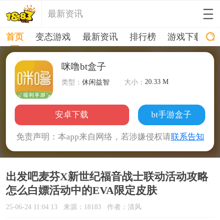
最新资讯
首页
变态游戏
最新资讯
排行榜
游戏下载
咪噜bt盒子
20.33 M
类型：
休闲益智
大小：
安卓下载
bt手游盒子
免责声明：本app来自网络，若涉嫌侵权请
联系告知
出发吧麦芬X新世纪福音战士联动活动攻略
怎么白嫖活动中的EVA限定皮肤
25-06-24 11:04:13
来源：18183
作者：清风