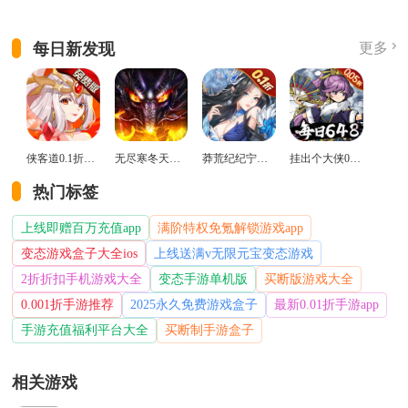
每日新发现
更多
侠客道0.1折变态版
无尽寒冬天蛇新春送礼版
莽荒纪纪宁传奇0.1折送无限连抽版
挂出个大侠0.05折免单福利版
热门标签
上线即赠百万充值app
满阶特权免氪解锁游戏app
变态游戏盒子大全ios
上线送满v无限元宝变态游戏
2折折扣手机游戏大全
变态手游单机版
买断版游戏大全
0.001折手游推荐
2025永久免费游戏盒子
最新0.01折手游app
手游充值福利平台大全
买断制手游盒子
相关游戏