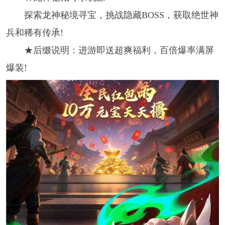
探索龙神秘境寻宝，挑战隐藏BOSS，获取绝世神
兵和稀有传承!
★后缀说明：进游即送超爽福利，百倍爆率满屏
爆装!