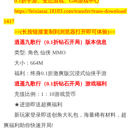
0.1折手游、变态游戏、GM游戏中心
https://feixiazai.18183.com/transfer/trans-download/
1417
>>(长按链接复制到浏览器打开即可体验)<<
逍遥九歌行（0.1折钻石开局）版本信息
类型: 角色 仙侠 MMO
大小：664M
福利：终身0.1折激爽版沉浸式仙侠手游
逍遥九歌行（0.1折钻石开局）游戏福利
充值比例：1：10游戏货币
★进游即送超爽福利
新玩家登录即送创角大礼包，海量稀有材料，超
爽福利助你快速开局!