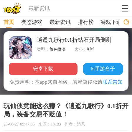
最新资讯
首页
变态游戏
最新资讯
排行榜
游戏下载
逍遥九歌行0.1折钻石开局删测
0 M
类型：
角色扮演
大小：
安卓下载
bt手游盒子
免责声明：本app来自网络，若涉嫌侵权请
联系告知
玩仙侠竟能这么赚？《逍遥九歌行》0.1折开
局，装备交易不贬值！
25-08-27 09:47:35
来源：18183
作者：清风