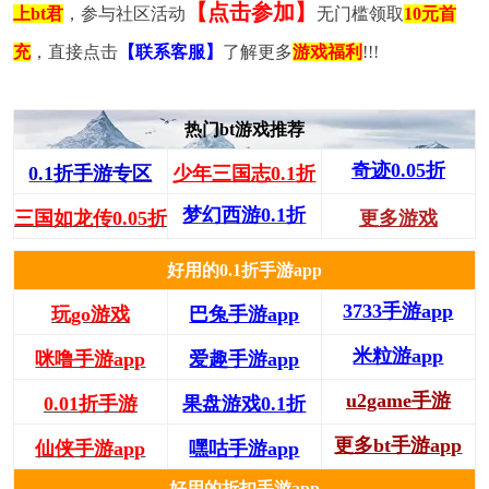
【点击参加】
上bt君
，参与社区活动
无门槛领取
10元首
充
，直接点击
【联系客服】
了解更多
游戏福利
!!!
热门bt游戏推荐
奇迹0.05折
0.1折手游专区
少年三国志0.1折
梦幻西游0.1折
三国如龙传0.05折
更多游戏
好用的0.1折手游app
3733手游app
玩go游戏
巴兔手游app
米粒游app
咪噜手游app
爱趣手游app
u2game手游
0.01折手游
果盘游戏0.1折
更多bt手游app
仙侠手游app
嘿咕手游app
好用的折扣手游app