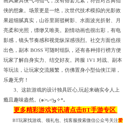
画风兼具侠气与仙气，没有俗套元素，符合对古典仙
侠的想象。场景更是一绝，次世代技术模拟的光影效
果超细腻真实，山谷里斑驳树影、水面波光折射、月
亮柔和光照，缥缈又唯美。剧情动画也很出彩，有电
影感，镜头节奏感和视觉纵深感强烈。社交方面也很
出色，副本 BOSS 可随时组队，还有各种排行榜方便
玩家了解自身实力、结交好友。跨服 1V1 对战、副本
等玩法，让玩家交流频繁，仿佛置身小型仙侠江湖，
乐趣无穷！
3、这款游戏的设计独具匠心,玩起来确实令人上
瘾且趣味盎然。(๑˃̵ᴗ˂̵)و✧*｡
更多精彩游戏资讯请点击BT手游专区
BT玩家找游戏、领礼包、找客服搜索微信公众号关注
爱