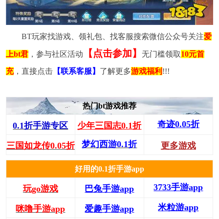
BT玩家找游戏、领礼包、找客服搜索微信公众号关注
爱
【点击参加】
上bt君
，参与社区活动
无门槛领取
10元首
充
，直接点击
【联系客服】
了解更多
游戏福利
!!!
热门bt游戏推荐
奇迹0.05折
0.1折手游专区
少年三国志0.1折
梦幻西游0.1折
三国如龙传0.05折
更多游戏
好用的0.1折手游app
3733手游app
玩go游戏
巴兔手游app
米粒游app
咪噜手游app
爱趣手游app