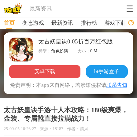
最新资讯
首页
变态游戏
最新资讯
排行榜
游戏下载
太古妖皇诀0.05折百万红包版
0 M
类型：
角色扮演
大小：
安卓下载
bt手游盒子
免责声明：本app来自网络，若涉嫌侵权请
联系告知
太古妖皇诀手游十人本攻略：180级爽爆，
金装、专属靴直接拉满战力！
25-09-05 10:26:27
来源：18183
作者：清风