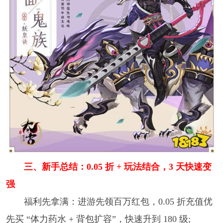
三、新手总结：0.05 折 + 玩法结合，3 天快速变
强
福利先拿满：进游先领百万红包，0.05 折充值优
先买 “体力药水 + 背包扩容”，快速升到 180 级;