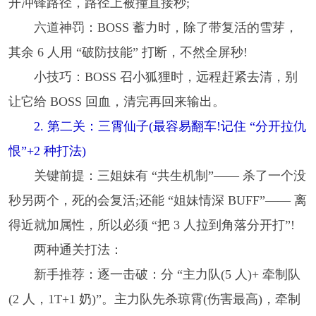
开冲锋路径，路径上被撞直接秒;
六道神罚：BOSS 蓄力时，除了带复活的雪芽，
其余 6 人用 “破防技能” 打断，不然全屏秒!
小技巧：BOSS 召小狐狸时，远程赶紧去清，别
让它给 BOSS 回血，清完再回来输出。
2. 第二关：三霄仙子(最容易翻车!记住 “分开拉仇
恨”+2 种打法)
关键前提：三姐妹有 “共生机制”—— 杀了一个没
秒另两个，死的会复活;还能 “姐妹情深 BUFF”—— 离
得近就加属性，所以必须 “把 3 人拉到角落分开打”!
两种通关打法：
新手推荐：逐一击破：分 “主力队(5 人)+ 牵制队
(2 人，1T+1 奶)”。主力队先杀琼霄(伤害最高)，牵制