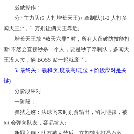
必做操作：
分 “主力队(5 人打增长天王)+ 牵制队(1-2 人打多
闻天王)”，千万别让俩天王靠近;
增长天王放 “赦天六罪” 时，所有人留破防技能打
断!不然会直接秒杀一个人，要是秒了牵制队，多闻天
王没人拉，俩 BOSS 贴一起就废了。
5. 最终关：羲和(难度最高!走位 + 阶段应对是关
键)
分阶段应对：
一阶段：
弹狱之殇：法球飞来时别贪输出，留闪避躲，被
hit 会弹向队友，容易坑人;
断罪之链：队友被囚禁后，立刻转火打晶石救