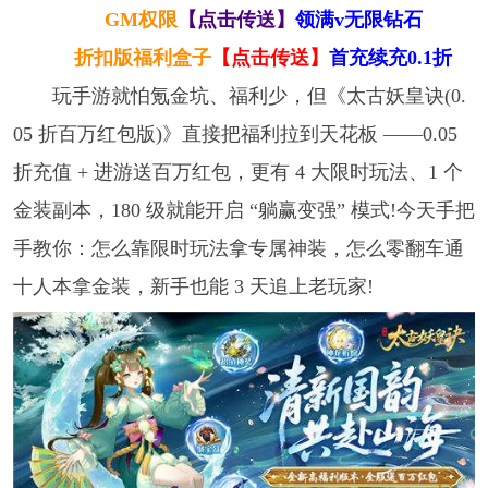
GM权限
【点击传送】
领满v无限钻石
折扣版福利盒子
【点击传送】
首充续充0.1折
玩手游就怕氪金坑、福利少，但《太古妖皇诀(0.
05 折百万红包版)》直接把福利拉到天花板 ——0.05
折充值 + 进游送百万红包，更有 4 大限时玩法、1 个
金装副本，180 级就能开启 “躺赢变强” 模式!今天手把
手教你：怎么靠限时玩法拿专属神装，怎么零翻车通
十人本拿金装，新手也能 3 天追上老玩家!