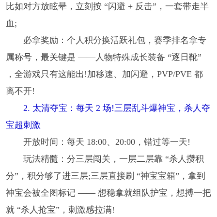
比如对方放眩晕，立刻按 “闪避 + 反击”，一套带走半
血;
必拿奖励：个人积分换活跃礼包，赛季排名拿专
属称号，最关键是 ——人物特殊成长装备 “逐日靴”
，全游戏只有这能出!加移速、加闪避，PVP/PVE 都
离不开!
2. 太清夺宝：每天 2 场!三层乱斗爆神宝，杀人夺
宝超刺激
开放时间：每天 18:00、20:00，错过等一天!
玩法精髓：分三层闯关，一层二层靠 “杀人攒积
分”，积分够了进三层;三层直接刷 “神宝宝箱”，拿到
神宝会被全图标记 —— 想稳拿就组队护宝，想搏一把
就 “杀人抢宝”，刺激感拉满!