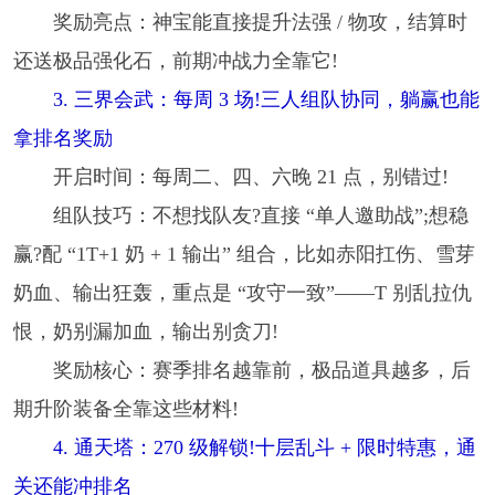
奖励亮点：神宝能直接提升法强 / 物攻，结算时
还送极品强化石，前期冲战力全靠它!
3. 三界会武：每周 3 场!三人组队协同，躺赢也能
拿排名奖励
开启时间：每周二、四、六晚 21 点，别错过!
组队技巧：不想找队友?直接 “单人邀助战”;想稳
赢?配 “1T+1 奶 + 1 输出” 组合，比如赤阳扛伤、雪芽
奶血、输出狂轰，重点是 “攻守一致”——T 别乱拉仇
恨，奶别漏加血，输出别贪刀!
奖励核心：赛季排名越靠前，极品道具越多，后
期升阶装备全靠这些材料!
4. 通天塔：270 级解锁!十层乱斗 + 限时特惠，通
关还能冲排名