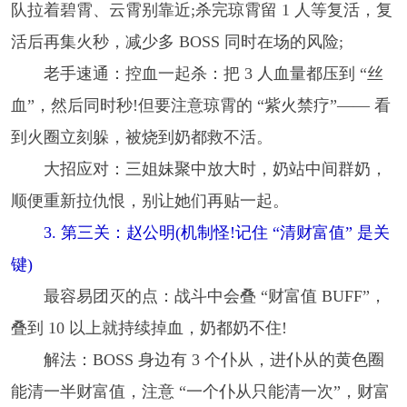
队拉着碧霄、云霄别靠近;杀完琼霄留 1 人等复活，复
活后再集火秒，减少多 BOSS 同时在场的风险;
老手速通：控血一起杀：把 3 人血量都压到 “丝
血”，然后同时秒!但要注意琼霄的 “紫火禁疗”—— 看
到火圈立刻躲，被烧到奶都救不活。
大招应对：三姐妹聚中放大时，奶站中间群奶，
顺便重新拉仇恨，别让她们再贴一起。
3. 第三关：赵公明(机制怪!记住 “清财富值” 是关
键)
最容易团灭的点：战斗中会叠 “财富值 BUFF”，
叠到 10 以上就持续掉血，奶都奶不住!
解法：BOSS 身边有 3 个仆从，进仆从的黄色圈
能清一半财富值，注意 “一个仆从只能清一次”，财富