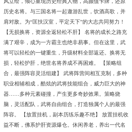
风立绘，倾心重现历史经典人物，高颜值卡牌，还原
历史名将。与三国名将一起遨游乱世，饮酒高歌，并
肩对敌。为“匡扶汉室，平定天下”的大志共同努力！
【无损换将，资源全返轻松不肝】 名将的成长之路充
满了艰辛，成为一方霸主也绝非易事。但在这里，武
将可以轻松的一键重生，升级材料全部返还。换将无
损，轻松护肝，绝世名将养成不再困难。 【策略组
合，最强阵容灵活组建】 武将阵营间相互克制，多种
职业相辅相成，酷炫的武将技能组合，威力巨大的神
器……多种元素碰撞，产生更多奇妙效果。策略烧
脑，灵活配队，武将自由组合，打造独属个人的最强
阵容。 【放置挂机，副本历练乐趣不绝】 放置挂机收
益不断，佛系护肝资源爆仓。休闲养老，养出一代名