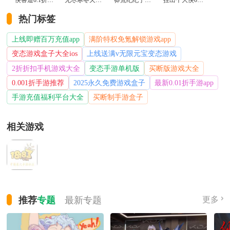
侠客道0.1折变态版
无尽寒冬天蛇新春送礼版
莽荒纪纪宁传奇0.1折送无限连抽版
挂出个大侠0.05折免单福利版
热门标签
上线即赠百万充值app
满阶特权免氪解锁游戏app
变态游戏盒子大全ios
上线送满v无限元宝变态游戏
2折折扣手机游戏大全
变态手游单机版
买断版游戏大全
0.001折手游推荐
2025永久免费游戏盒子
最新0.01折手游app
手游充值福利平台大全
买断制手游盒子
相关游戏
推荐
专题
最新
专题
更多