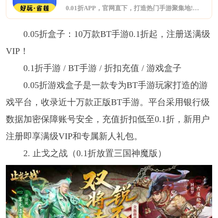
0.01折APP，官网直下，打造热门手游聚集地!集合BT版游戏、折扣手游与H5轻游戏，一网打尽玩家所爱。海量福利礼包，限时领取，助力您游戏更畅快。无论是寻找刺激挑战还是休闲时光，这里都是您的理想之选。
0.05折盒子：10万款BT手游0.1折起，注册送满级
VIP！
0.1折手游 / BT手游 / 折扣充值 / 游戏盒子
0.05折游戏盒子是一款专为BT手游玩家打造的游
戏平台，收录近十万款正版BT手游。平台采用银行级
数据加密保障账号安全，充值折扣低至0.1折，新用户
注册即享满级VIP和专属新人礼包。
2. 止戈之战（0.1折放置三国神魔版）