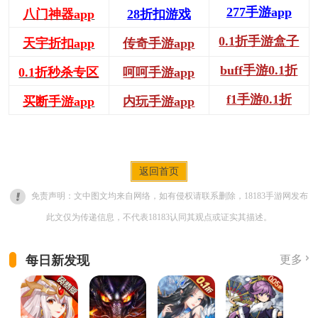
277手游app
八门神器app
28折扣游戏
0.1折手游盒子
天宇折扣app
传奇手游app
buff手游0.1折
0.1折秒杀专区
呵呵手游app
f1手游0.1折
买断手游app
内玩手游app
返回首页
免责声明：文中图文均来自网络，如有侵权请联系删除，18183手游网发布
此文仅为传递信息，不代表18183认同其观点或证实其描述。
每日新发现
更多