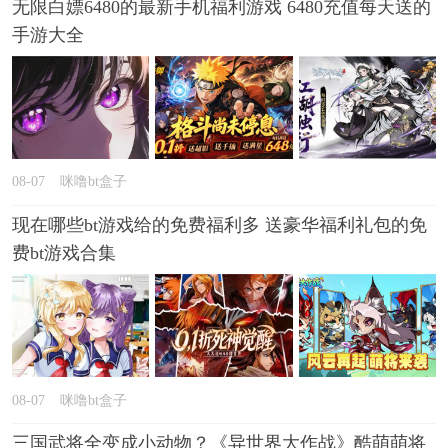
无限白嫖6480的最新手机福利游戏 6480充值每天送的
手游大全
08-07
咪噜bt盒子
现在哪些bt游戏给的免费福利多 送豪华福利礼包的免
费bt游戏合集
08-07
咪噜bt盒子
三国武将全变成小动物？《异世界大作战》酷萌萌将