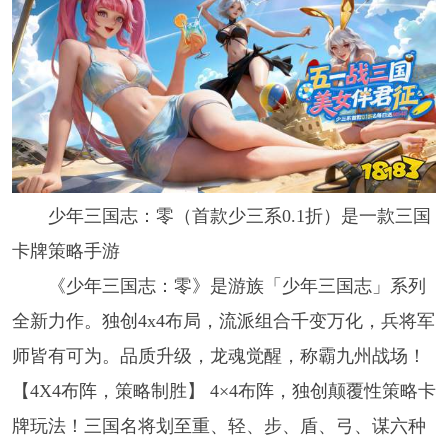
少年三国志：零（首款少三系0.1折）是一款三国
卡牌策略手游
《少年三国志：零》是游族「少年三国志」系列
全新力作。独创4x4布局，流派组合千变万化，兵将军
师皆有可为。品质升级，龙魂觉醒，称霸九州战场！
【4X4布阵，策略制胜】 4×4布阵，独创颠覆性策略卡
牌玩法！三国名将划至重、轻、步、盾、弓、谋六种