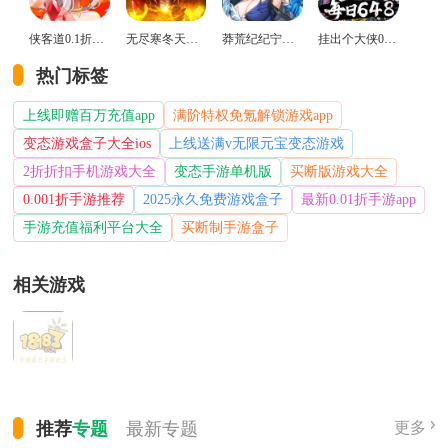
侠客道0.1折变态版
无尽寒冬天蛇新春送礼版
莽荒纪纪宁传奇0.1折送无限连抽版
挂出个大侠0.05折免单福利版
热门标签
上线即赠百万充值app
满阶特权免氪解锁游戏app
变态游戏盒子大全ios
上线送满v无限元宝变态游戏
2折折扣手机游戏大全
变态手游单机版
买断版游戏大全
0.001折手游推荐
2025永久免费游戏盒子
最新0.01折手游app
手游充值福利平台大全
买断制手游盒子
相关游戏
推荐
专题
最新
专题
更多