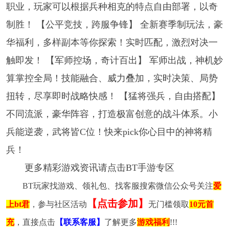
职业，玩家可以根据兵种相克的特点自由部署，以奇
制胜！ 【公平竞技，跨服争锋】 全新赛季制玩法，豪
华福利，多样副本等你探索！实时匹配，激烈对决一
触即发！ 【军师控场，奇计百出】 军师出战，神机妙
算掌控全局！技能融合、威力叠加，实时决策、局势
扭转，尽享即时战略快感！ 【猛将强兵，自由搭配】
不同流派，豪华阵容，打造极富创意的战斗体系。小
兵能逆袭，武将皆C位！快来pick你心目中的神将精
兵！
更多精彩游戏资讯请点击BT手游专区
BT玩家找游戏、领礼包、找客服搜索微信公众号关注
爱
【点击参加】
上bt君
，参与社区活动
无门槛领取
10元首
充
，直接点击
【联系客服】
了解更多
游戏福利
!!!