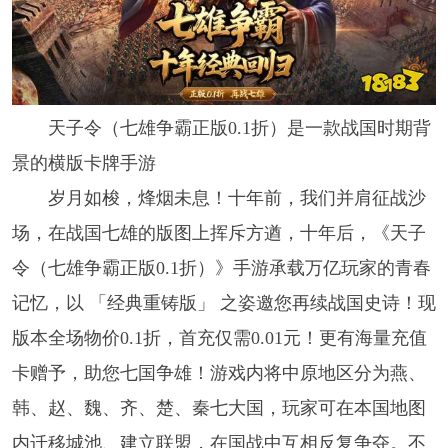
天子令（七雄争霸正版0.1折）是一款战国时期背
景的横版卡牌手游
岁月如梭，烽烟未息！十年前，我们并肩征战沙
场，在战国七雄的版图上挥斥方遒，十年后，《天子
令（七雄争霸正版0.1折）》手游承载万亿玩家的青春
记忆，以 「经典重铸版」 之姿邀您再续战国史诗！现
版本全场物价0.1折，首充仅需0.01元！更有海量充值
卡赠予，助您七国争雄！游戏内将中原地区分为燕、
韩、赵、魏、齐、楚、秦七大国，玩家可在本国地图
内迁移城池、建立联盟，在国战中互相反复争夺。不