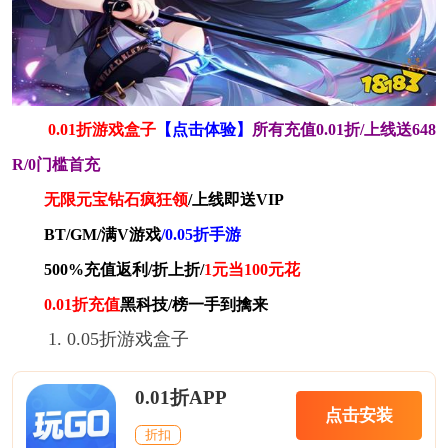
0.01折游戏盒子
【点击体验】
所有充值0.01折/上线送648
R/0门槛首充
无限元宝钻石疯狂领
/上线即送VIP
BT/GM/满V游戏
/0.05折手游
500%充值返利/折上折/
1元当100元花
0.01折充值
黑科技/榜一手到擒来
1. 0.05折游戏盒子
0.01折APP
点击安装
折扣