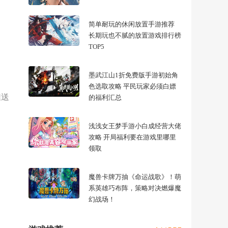
简单耐玩的休闲放置手游推荐
长期玩也不腻的放置游戏排行榜
TOP5
墨武江山1折免费版手游初始角
色选取攻略 平民玩家必须白嫖
推送
的福利汇总
浅浅女王梦手游小白成经营大佬
攻略 开局福利要在游戏里哪里
领取
魔兽卡牌万抽《命运战歌》！萌
系英雄巧布阵，策略对决燃爆魔
幻战场！