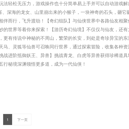
玩法轻松无压力，游戏操作也十分简单易上手并可以自动游戏解
客、深海的龙女、山里崩出来的小猴子，一块神奇的石头，砸它
相伴而行，飞升渡劫！【奇幻组队】与仙侠世界中各路仙友相聚
妙的世界等着你来探索！【游历奇幻仙境】不仅仅与仙友，还有
，更有传说中神秘的不周山，繁荣的长安，到处是奇珍异宝的东
天马、灵狐等仙兽可召唤同行世界，通过探索冒险，收集各种资
挑战进阶抵御妖王、异兽】挑战青龙、白虎等异兽获得珍稀道具
五行秘境深渊领悟更多道，成为一代仙侠！
1
下一页