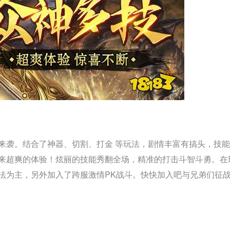
来袭。结合了神器、切割、打金 等玩法，剧情丰富有搞头，技
来超爽的体验！炫丽的技能秀翻全场，精准的打击斗智斗勇。在
法为主，另外加入了跨服激情PK战斗。快快加入吧与兄弟们征