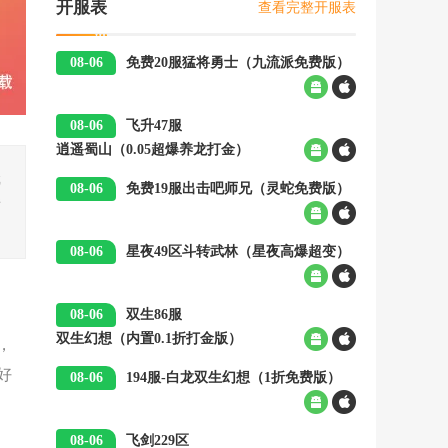
查看完整开服表
开服表
08-06
免费20服
猛将勇士（九流派免费版）
00:05
08-06
飞升47服
逍遥蜀山（0.05超爆养龙打金）
00:05
戏
08-06
免费19服
出击吧师兄（灵蛇免费版）
错
00:05
08-06
星夜49区
斗转武林（星夜高爆超变）
00:05
08-06
双生86服
双生幻想（内置0.1折打金版）
00:05
，
好
08-06
194服-白龙
双生幻想（1折免费版）
00:05
08-06
飞剑229区