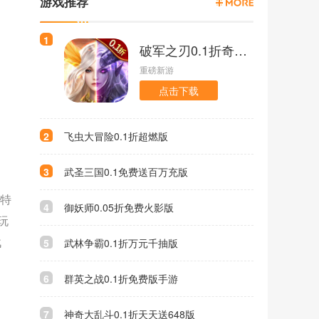
游戏推荐
1
破军之刃0.1折奇幻大陆版
重磅新游
点击下载
2
飞虫大冒险0.1折超燃版
3
武圣三国0.1免费送百万充版
能特
4
御妖师0.05折免费火影版
玩
战
5
武林争霸0.1折万元千抽版
6
群英之战0.1折免费版手游
7
神奇大乱斗0.1折天天送648版