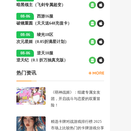
暗黑领主（飞剑专属超变）
00:05
08-06
西游16服
破镜重圆（天天送648充值卡）
00:05
08-06
绫光18区
次元星姬（0.05折满星计划）
00:05
08-06
逆天10服
逆天纪（0.1 折万抽真充版）
00:05
热门资讯
《萌神战姬》：组建专属女友
团，开启战斗与恋爱的双重冒
险！
精选卡牌对战游戏排行榜 2025
市场上比较热门的卡牌游戏分享