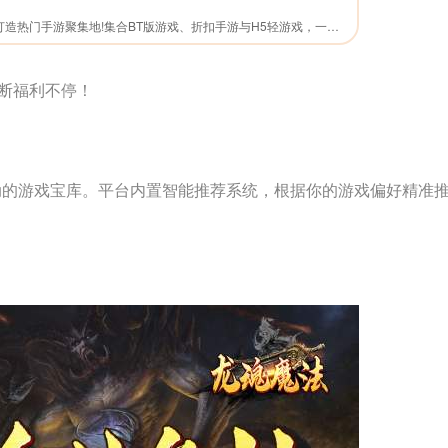
0.01折APP，官网直下，打造热门手游聚集地!集合BT版游戏、折扣手游与H5轻游戏，一网打尽玩家所爱。海量福利礼包，限时领取，助力您游戏更畅快。无论是寻找刺激挑战还是休闲时光，这里都是您的理想之选。
不断福利不停！
动的游戏宝库。平台内置智能推荐系统，根据你的游戏偏好精准