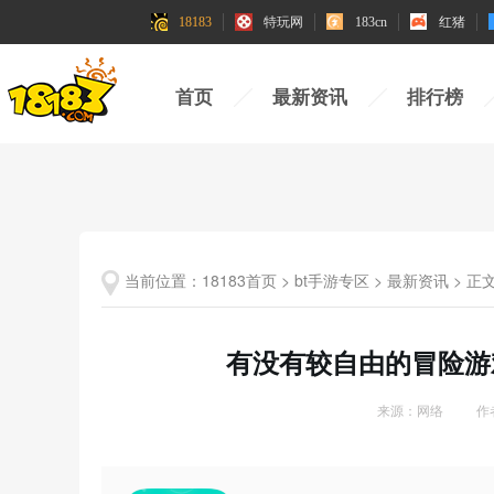
18183
18183
特玩网
特玩网
183cn
183cn
红猪
红猪
首页
最新资讯
排行榜
当前位置：
18183首页
>
bt手游专区
>
最新资讯
>
正
有没有较自由的冒险游
来源：网络
作