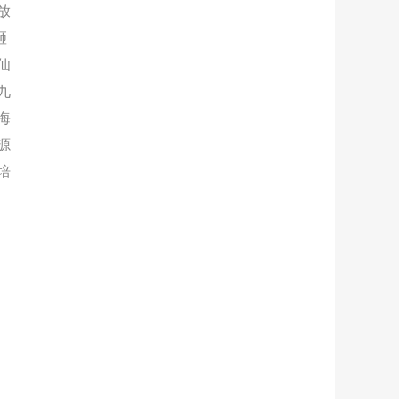
放
砸
仙
九
海
源
培