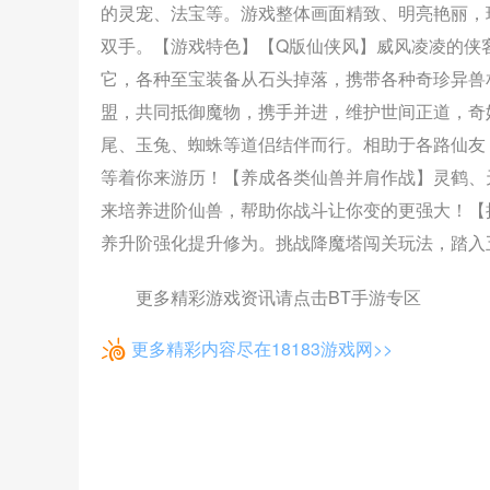
的灵宠、法宝等。游戏整体画面精致、明亮艳丽，
双手。【游戏特色】【Q版仙侠风】威风凌凌的侠
它，各种至宝装备从石头掉落，携带各种奇珍异兽
盟，共同抵御魔物，携手并进，维护世间正道，奇
尾、玉兔、蜘蛛等道侣结伴而行。相助于各路仙友
等着你来游历！【养成各类仙兽并肩作战】灵鹤、
来培养进阶仙兽，帮助你战斗让你变的更强大！【
养升阶强化提升修为。挑战降魔塔闯关玩法，踏入
更多精彩游戏资讯请点击BT手游专区
更多精彩内容尽在18183游戏网>>