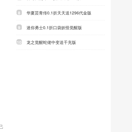
8
华夏芸青传0.1折天天送1296代金版
9
迷你勇士0.1折口袋妖怪觉醒版
10
龙之觉醒蛇佬中变送千充版
己