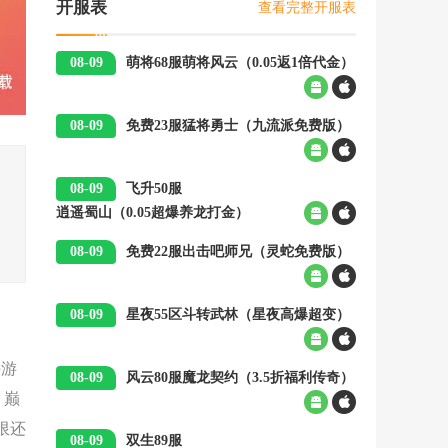
查看完整开服表
开服表
08-09
萌将68服
萌将风云（0.05返1倍代金）
00:05
08-09
免费23服
猛将勇士（九流派免费版）
00:05
08-09
飞升50服
逍遥蜀山（0.05超爆养龙打金）
00:05
08-09
免费22服
出击吧师兄（灵蛇免费版）
00:05
08-09
星夜55区
斗转武林（星夜高爆超变）
00:05
手游
08-09
风云80服
魔龙契约（3.5折福利传奇）
：巅
00:05
限还
08-09
双生89服