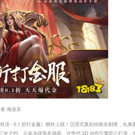
者-海波东
对决 - 0.1 折打金服》燃炸上线！沉浸式复刻动画全剧情，化身
年之约、云岚决战等名场面。次世代 3D 动作引擎匠心打造，