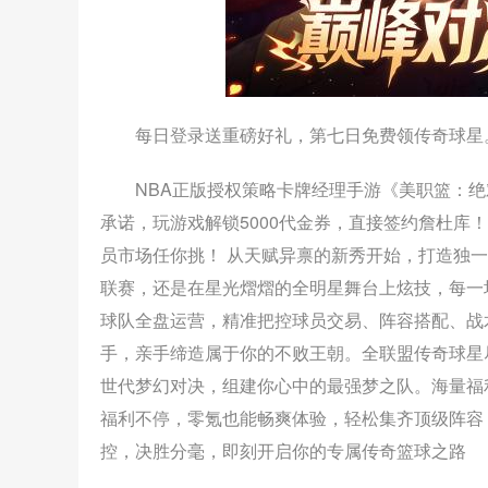
每日登录送重磅好礼，第七日免费领传奇球星
NBA正版授权策略卡牌经理手游《美职篮：绝
承诺，玩游戏解锁5000代金券，直接签约詹杜库！
员市场任你挑！ 从天赋异禀的新秀开始，打造独
联赛，还是在星光熠熠的全明星舞台上炫技，每一
球队全盘运营，精准把控球员交易、阵容搭配、战术
手，亲手缔造属于你的不败王朝。全联盟传奇球星
世代梦幻对决，组建你心中的最强梦之队。海量福
福利不停，零氪也能畅爽体验，轻松集齐顶级阵容，
控，决胜分毫，即刻开启你的专属传奇篮球之路