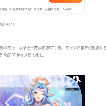
0.01折APP，官网直下，打造热门手游聚集地!集合BT版游戏、折扣手游与H5轻游戏，一网打尽玩家所爱。海量福利礼包，限时领取，助力您游戏更畅快。无论是寻找刺激挑战还是休闲时光，这里都是您的理想之选。
满级VIP！
造的游戏平台，收录近十万款正版BT手游。平台采用银行级数据加
享满级VIP和专属新人礼包。