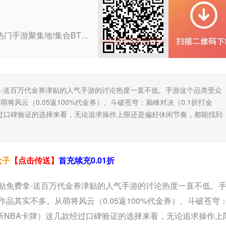
0.01折APP，官网直下，打造热门手游聚集地!集合BT版游戏、折扣手游与H5轻游戏，一网打尽玩家所爱。海量福利礼包，限时领取，助力您游戏更畅快。无论是寻找刺激挑战还是休闲时光，这里都是您的理想之选。
-送百万代金券津贴的人气手游的讨论热度一直不低。手游这个品类受众
风云（0.05返100%代金券）、斗破苍穹：巅峰对决（0.1折打金
经过口碑验证的选择来看，无论追求操作上限还是偏好休闲节奏，都能找到
盒子
【点击传送】
首充续充0.01折
贴免费拿-送百万代金券津贴的人气手游的讨论热度一直不低。
品其实不多。从萌将风云（0.05返100%代金券）、斗破苍穹
1折NBA卡牌）这几款经过口碑验证的选择来看，无论追求操作上