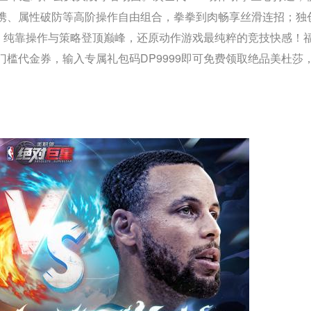
空连携、属性破防等高阶操作自由组合，拳拳到肉畅享丝滑连招；独
衡，纯靠操作与策略登顶巅峰，还原动作游戏最纯粹的竞技快感！
无门槛代金券，输入专属礼包码DP9999即可免费领取绝品美杜莎