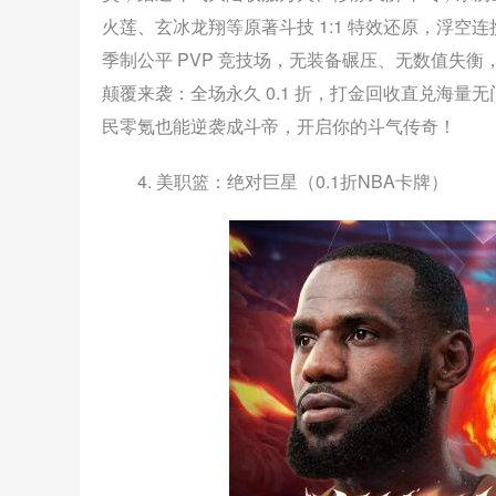
火莲、玄冰龙翔等原著斗技 1:1 特效还原，浮
季制公平 PVP 竞技场，无装备碾压、无数值失
颠覆来袭：全场永久 0.1 折，打金回收直兑海量
民零氪也能逆袭成斗帝，开启你的斗气传奇！
4. 美职篮：绝对巨星（0.1折NBA卡牌）