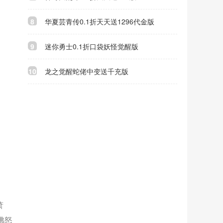
8
华夏芸青传0.1折天天送1296代金版
9
迷你勇士0.1折口袋妖怪觉醒版
10
龙之觉醒蛇佬中变送千充版
萧
佛怒