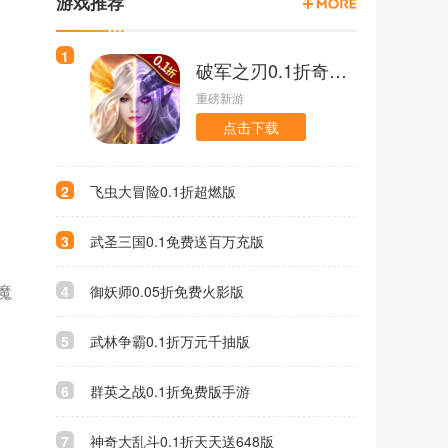
游戏推荐
1
破军之刃0.1折奇幻大陆版
重磅新游
点击下载
2
飞虫大冒险0.1折超燃版
3
武圣三国0.1免费送百万充版
魔
4
御妖师0.05折免费火影版
5
武林争霸0.1折万元千抽版
6
群英之战0.1折免费版手游
7
神奇大乱斗0.1折天天送648版