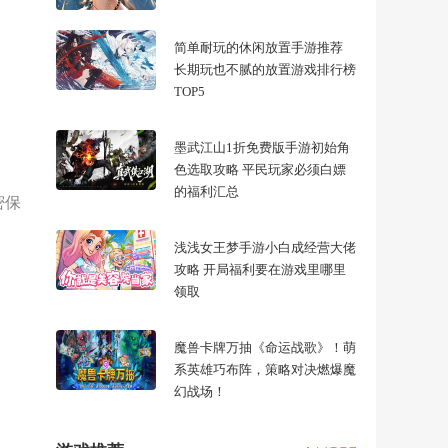
简单耐玩的休闲放置手游推荐
长期玩也不腻的放置游戏排行榜
TOP5
墨武江山1折免费版手游初始角
色选取攻略 平民玩家必须白嫖
的福利汇总
密保
浅浅女王梦手游小白成经营大佬
攻略 开局福利要在游戏里哪里
领取
魔兽卡牌万抽《命运战歌》！萌
系英雄巧布阵，策略对决燃爆魔
幻战场！