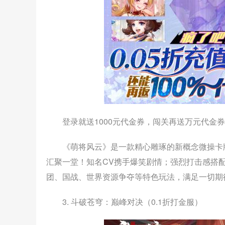
登录就送1000元代金券，闯关再送万元代金
《萌将风云》是一款精心雕琢的新概念微操卡
汇聚一堂！知名CV携手爆笑剧情；强烈打击感搭
团、国战、世界资源争夺等特色玩法，满足一切期
3. 斗破苍穹：巅峰对决（0.1折打金服）