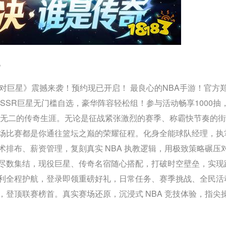
。
对巨星》震撼来袭！预约现已开启！ 最良心的NBA手游！官方
SSR巨星无门槛自选，豪华阵容轻松组！参与活动畅享1000抽
一无二的传奇生涯。无论是征战紧张激烈的赛季、称霸快节奏的
场比赛都是你通往篮坛之巅的荣耀征程。化身全能球队经理，执
排布、薪资管理，复刻真实 NBA 执教逻辑，用极致策略碾压
尽数集结，现役巨星、传奇名宿随心搭配，打破时空壁垒，实现
利全程护航，登录即领重磅好礼，日常任务、赛季挑战、全民活
登顶联赛榜首。真实赛场还原，沉浸式 NBA 竞技体验，指尖