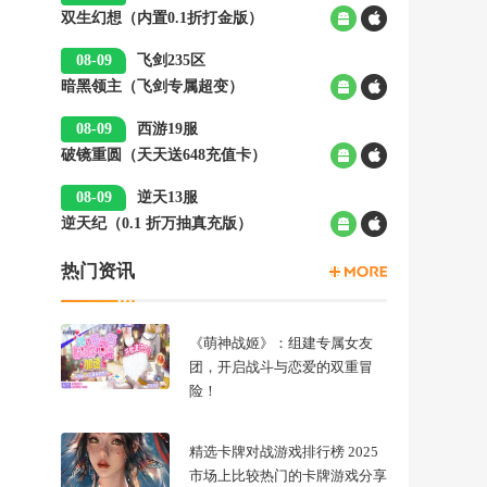
双生幻想（内置0.1折打金版）
00:05
08-09
飞剑235区
暗黑领主（飞剑专属超变）
00:05
08-09
西游19服
破镜重圆（天天送648充值卡）
00:05
08-09
逆天13服
逆天纪（0.1 折万抽真充版）
00:05
热门资讯
《萌神战姬》：组建专属女友
团，开启战斗与恋爱的双重冒
险！
精选卡牌对战游戏排行榜 2025
市场上比较热门的卡牌游戏分享