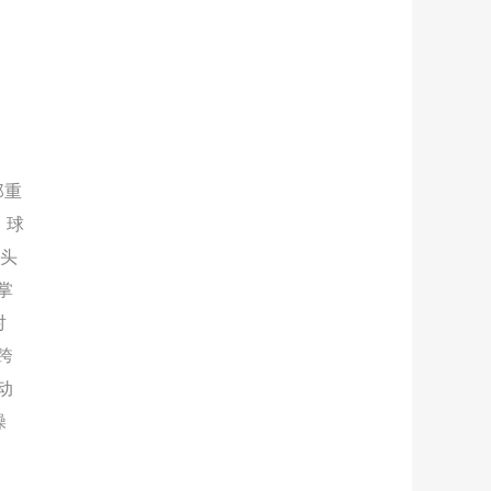
郑重
，球
街头
掌
对
跨
动
操