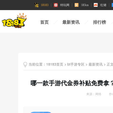
18183
18183
特玩网
特玩网
183cn
183cn
红猪
红猪
首页
最新资讯
排行榜
当前位置：
18183首页
>
bt手游专区
>
最新资讯
>
正
哪一款手游代金券补贴免费拿？
来源：网络
作