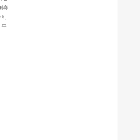
创赛
福利
，平