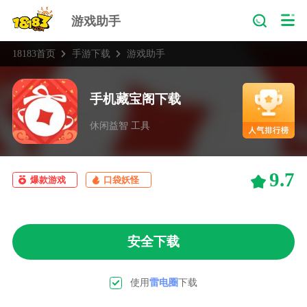
游戏助手
18183首页
手游下载
游戏助手
手机藏宝阁下载
休闲益智 工具
9.7
爆款游戏
口袋妖怪
安全下载
使用
雷电圈
下载