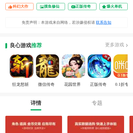
科幻大作
摸鱼修仙
正版传奇
爆火单机
免责声明：本游戏来自网络，若涉嫌侵权请
联系告知
更多游戏
良心游戏
推荐
狂龙怒斩
微信传奇
花园世界
正版传奇
0.1折专区
详情
专题