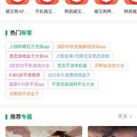
藏宝阁APP下载
手机藏宝阁下载
网易藏宝阁官方下载
藏宝阁网易宝
热门
标签
上线即赠百万充值app
满阶特权免氪解锁游戏app
变态游戏盒子大全ios
上线送满v无限元宝变态游戏
2折折扣手机游戏大全
变态手游单机版
买断版游戏大全
0.001折手游推荐
2025永久免费游戏盒子
最新0.01折手游app
手游充值福利平台大全
买断制手游盒子
更多
推荐
专题