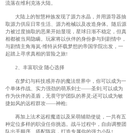
流落在维利克洛大陆。
大陆上的智慧种族发现了源力水晶，并用源导器抽
取源力供应日常生活、源力枪械以及改造身体。随后源
力被过度抽取的恶果开始显现，星球日渐不稳定，但真
相都被当局隐瞒。玩家将以伙伴的身份参与到剧情中，
与剧情主角海岚·维特从怀载梦想的帝国学院出发，一
起踏上寻求真相的冒险之旅!
2、丰富职业 随心选择
在梦幻与科技感并存的魔法世界中，你可以成为一
个单体作战、实力强劲的萌系剑士——圣剑;可以成为
作为伙伴的圣盾，无畏守护团队的界灵;还可以成为敏
捷如风的远程群攻——神枪;
再加上法术远程魔道以及呆萌辅助使徒，一共有五
种定位多样的职业任你挑选。战斗过程中，自由调整团
队出手顺序、搭配阵容，打造专属你的强力小队!