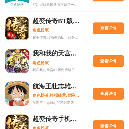
7724游戏盒最新版下载是一款h5游戏盒子,使用该软件用户可以随意体验各种网页游戏,海量在线游戏资源,无需下载,无需pc即可游玩,更有上千款热门破解游戏可以在线畅玩.感兴趣的朋友可以来下载。
超变传奇BT版变态版下载
查看详情
角色扮演
超变传奇BT版变态版下载是一款以PK为主的大型即时战斗游戏。经典复古的传奇游戏,轻松挂机,高度自由的开放性规则设定等你来解锁!
我和我的天宫0.1折免费版手游
查看详情
角色扮演
我和我的天宫0.1折免费版手游是一款古风仙侠玩家扮演类手游。游戏内所有充值皆为0.1折，更有7日登录豪礼，累计登录豪礼，开服庆典等免费白嫖活动。
航海王壮志雄心2025最新版
查看详情
角色扮演,模拟经营,冒险解谜
航海王壮志雄心2025最新版是一款以全新的航海王游戏过程打造独特的互动式冒险，更高品质的剧情和还原动漫角色的旅途在这里为你呈现。喜欢的小伙伴还在等什么呢?快来18183下载这款游戏吧~
超变传奇手机版变态版v1.80下载
查看详情
角色扮演