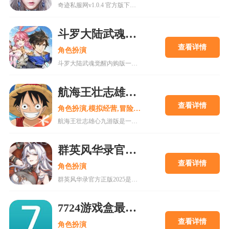
奇迹私服网v1.0.4 官方版下载是一款经典魔幻系列RPG大型多人在线动作手游，MU世界观强势来袭重现纷争四起的奇迹大陆，五大王国作为勇者诞生的背景屹立在不同的区域。多种族设定让职业选择更加丰富，各有千秋的天赋能力会在战斗中大放异彩，无论是狩猎邪恶势力又或者是征讨对手都有着举足轻重的作用，马上加入一展雄心壮志。
斗罗大陆武魂觉醒内购版
查看详情
角色扮演
斗罗大陆武魂觉醒内购版一款最新公测的玄幻修仙手游，经典IP改编，游戏高度还原人物剧情，上线就送礼包，魂器魂环应有尽有，等级越高福利越多，收集角色搭配阵容，自动匹配真人玩家。18183手游网为您提供斗罗大陆武魂觉醒内购版下载。
航海王壮志雄心九游版
查看详情
角色扮演,模拟经营,冒险解谜
航海王壮志雄心九游版是一款腾讯魔方工作室制作的海贼王正版格斗手游，游戏玩法类似火影忍者手游，玩家可以在游戏中召集你喜欢的海贼王角色一起冒险，组建属于你的最强海贼团。游戏还原原作剧情故事，丰富的主线故事流程，再一次和草帽一伙踏上伟大航道。喜欢的快来18183下载吧~
群英风华录官方正版2025
查看详情
角色扮演
群英风华录官方正版2025是一款集策略、养成与冒险于一体的国风卡牌游戏，以三国背景为题材，玩家将在历史的洪流中书写属于自己的传奇篇章，通过招募群英，征战四方称霸天下。喜欢的快来18183下载吧~
7724游戏盒最新版下载
查看详情
角色扮演