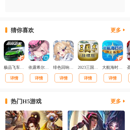
猜你喜欢
更多
极品飞车集结最新版v1.1.184.1931331
依露希尔星晓官方正版
绯色回响正版
2023三国志战棋版下载官网版
大航海时代海上霸主下载
详情
详情
详情
详情
详情
热门H5游戏
更多