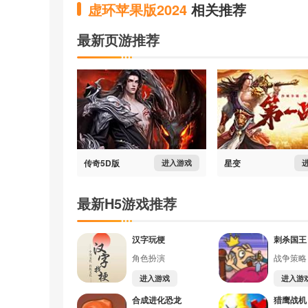
虚环苹果版2024
相关推荐
最新页游推荐
传奇5D版
星变
进入游戏
最新H5游戏推荐
汉字玩梗
刺杀国王
角色扮演
战争策略
进入游戏
进入游
合成进化恐龙
猎鹰战机