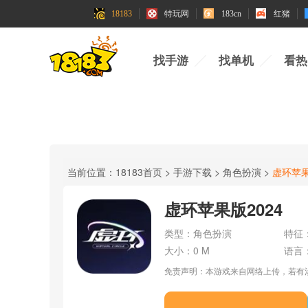
18183
特玩网
183cn
红猪
找手游
找单机
看热
当前位置：
18183首页
>
手游下载
>
角色扮演
>
虚环苹果
虚环苹果版2024
类型：
角色扮演
特征
大小：
0 M
语言
免责声明：本游戏来自网络上传，若有