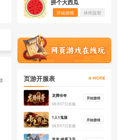
拼个大西瓜
开始游戏
休闲益智
页游开服表
款
龙腾传奇
开始游戏
08月07日首服
1人1鬼服
开始游戏
08月07日首服
首发:破界飞升