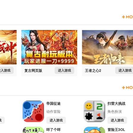
复古网页版
王者之心2
进入游戏
进入游戏
进入游戏
帝国征途
扫雷大挑战
动作冒险
角色扮演
戏
进入游戏
进入游戏
咩了个咩
冒险王3OL