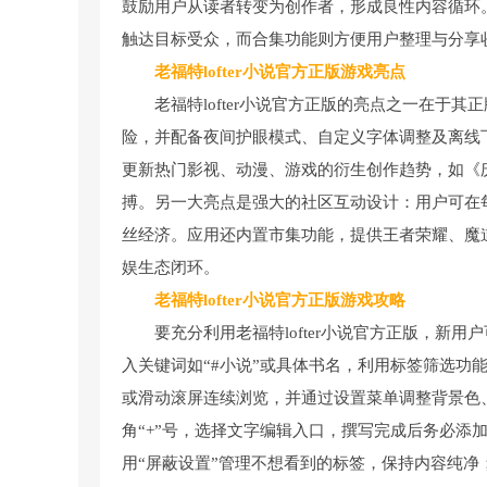
鼓励用户从读者转变为创作者，形成良性内容循环
触达目标受众，而合集功能则方便用户整理与分享
老福特lofter小说官方正版游戏亮点
老福特lofter小说官方正版的亮点之一在
险，并配备夜间护眼模式、自定义字体调整及离线
更新热门影视、动漫、游戏的衍生创作趋势，如《
搏。另一大亮点是强大的社区互动设计：用户可在
丝经济。应用还内置市集功能，提供王者荣耀、魔
娱生态闭环。
老福特lofter小说官方正版游戏攻略
要充分利用老福特lofter小说官方正版，新
入关键词如“#小说”或具体书名，利用标签筛选功
或滑动滚屏连续浏览，并通过设置菜单调整背景色
角“+”号，选择文字编辑入口，撰写完成后务必添
用“屏蔽设置”管理不想看到的标签，保持内容纯净