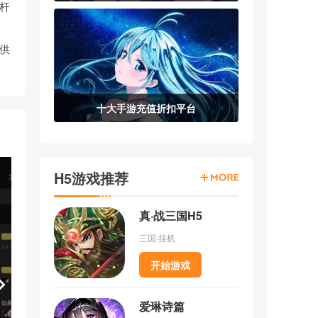
标杆
供
十大手游充值折扣平台
H5游戏推荐
真·战三国H5
三国·挂机
开始游戏
爱琳诗篇