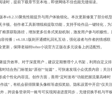
阅读时，提前下载章节至本地，即便网络不佳也能无缝续读。
新版本v8.2.33聚焦性能提升与用户体验细化。本次更新修复了部分机
无卡顿。创作者工具新增线稿提取功能，支持手绘作品一键转化，为
了粮票获取路径，增加更多任务式奖励机制，激发用户参与积极性。
内容传播；v6.18.1版则开通赠礼回礼互动，强化读者与作者的情感联
新，保障老福特lofter小说官方正版在多元设备上的适配性。
巧能显著提升效率。对于深度用户，建议定期整理个人书架，利用自定义
时结合热门标签如“原创”“短篇”，可快速发现小众优质内容；关注
形成个性化内容流。创作方面，善用“定时发布”功能把握流量高峰时
作战”，有机会获得限量头像框等虚拟奖励。隐私设置中开启“仅关
此外，跨设备登录同一账号可实现阅读进度同步，无缝切换手机与平