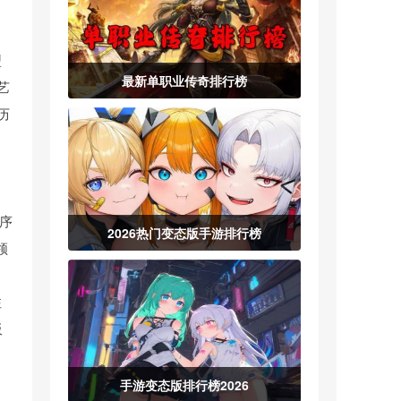
型
最新单职业传奇排行榜
艺
历
排序
2026热门变态版手游排行榜
领
注
板
手游变态版排行榜2026