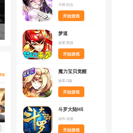
卡牌·回合
开始游戏
梦道
放置·西游
开始游戏
魔力宝贝觉醒
放置·Q版
开始游戏
斗罗大陆H5
动作·动漫
开始游戏