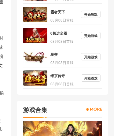
速
霸者天下
开始游戏
08月08日首服
0氪进全图
开始游戏
时
08月08日首服
脉
星变
粉
开始游戏
08月08日首服
文
维京传奇
开始游戏
08月08日首服
输
，
游戏合集
使
步