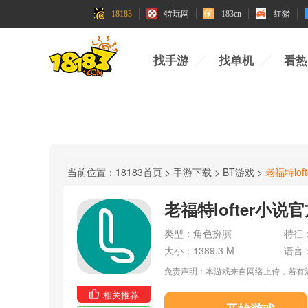
18183
特玩网
183cn
红猪
找手游
找单机
看热
当前位置：
18183首页
>
手游下载
>
BT游戏
>
老福特lo
老福特lofter小说
类型：
角色扮演
特征
大小：
1389.3 M
语言
免责声明：本游戏来自网络上传，若有
相关推荐