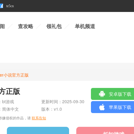
te5cn
闹
查攻略
领礼包
单机频道
fter小说官方正版
官方正版
安卓版下载
：
bt游戏
更新时间：
2025-09-30
苹果版下载
：
简体中文
版本：v1.0
涉嫌侵权的作品，请
联系告知