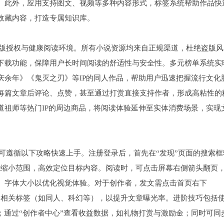
。此外，应用支持图文、视频等多种内容形式，标签系统帮助作品快
收藏内容，打造专属知识库。
于其正版授权与健康阅读环境。所有小说资源均来自正规渠道，杜绝盗版风
下载功能，保障用户长时间阅读的舒适性与安全性。多元榜单系统实
庆余年》《鬼灭之刃》等IP的同人作品，帮助用户迅速把握流行文化
每篇文章后评论、点赞，甚至通过打赏直接支持作者，形成高粘性的
道祖师等热门IP的周边商品，将阅读体验延伸至实体消费场景，实现
用户可遵循以下攻略快速上手。注册登录后，首先在“发现”页面的搜索框
能缩小范围，高效定位目标内容。阅读时，可点击屏幕右侧箭头翻页
、字体大小以优化视觉体验。对于创作者，发文需点击首页右下
加相关标签（如同人、科幻等），以提升文章曝光率。进阶技巧包括
；通过“创作者中心”查看收益数据，如礼物打赏与激励金；同时可同