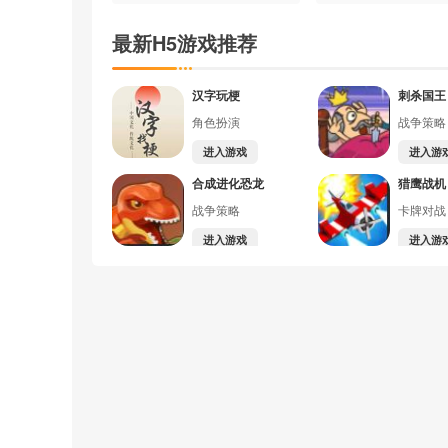
最新H5游戏推荐
汉字玩梗
刺杀国王
角色扮演
战争策略
进入游戏
进入游
合成进化恐龙
猎鹰战机
战争策略
卡牌对战
进入游戏
进入游