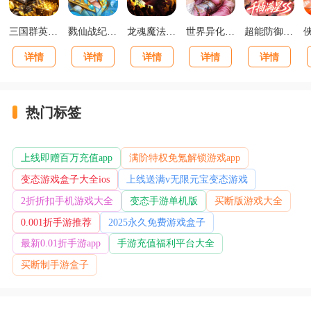
三国群英传：鸿鹄霸业掘金版
戮仙战纪0.05折新篇章版
龙魂魔法马年散人专属版
世界异化之后0.1折登陆送全图鉴版
超能防御0.1送千抽满星SS版
详情
详情
详情
详情
详情
热门标签
上线即赠百万充值app
满阶特权免氪解锁游戏app
变态游戏盒子大全ios
上线送满v无限元宝变态游戏
2折折扣手机游戏大全
变态手游单机版
买断版游戏大全
0.001折手游推荐
2025永久免费游戏盒子
最新0.01折手游app
手游充值福利平台大全
买断制手游盒子