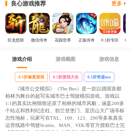
良心游戏推荐
更多
狂龙怒斩
微信传奇
花园世界
正版传奇
0.1折专区
0.
游戏介绍
游戏截图
游戏信息
0.1折修真游戏
0.1折游戏大全
0.1折奇迹mu
《城市公交模拟》（The Bus）是一款以德国首都
柏林为舞台的超写实城市巴士驾驶模拟游戏。游戏以
1:1的真实比例细致还原了柏林的城市风貌，涵盖200多
个站点和胜利纪念柱、勃兰登堡门、亚历山大广场等标
志性地标，玩家可在TXL、100、123、200等多条真实
运营线路中驾驶Scania、MAN、VDL等官方授权巴士完