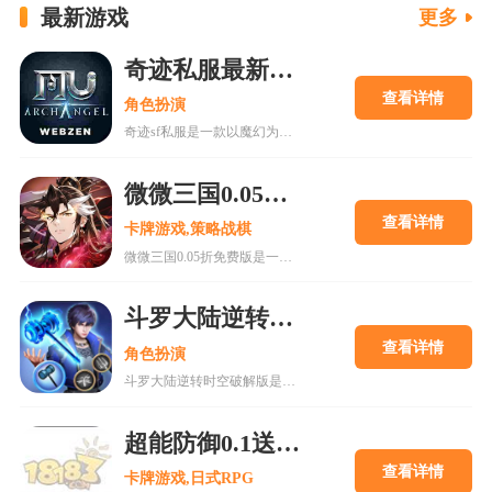
最新游戏
更多
奇迹私服最新下载v1.5.5
查看详情
角色扮演
奇迹sf私服是一款以魔幻为背景的角色扮演游戏，玩法简单易上手，支持战场与野外挂机，玩家可自由走位、击杀对手获取装备。游戏拥有丰富的角色选择和多样化的战斗模式，如军团领地争夺和地下探险。同时，游戏画面精美，技能特效华丽，提供极致视觉体验。此外，免费转职、神装掉落及丰厚奖励机制，让玩家享受畅快游戏乐趣，是一款值得尝试的魔幻类手游。
微微三国0.05折免费版
查看详情
卡牌游戏,策略战棋
微微三国0.05折免费版是一款以东汉末年为背景的国风放置卡牌手游，玩家可扮演城主招募名将、经营城池。游戏主打超低充值门槛，永久享受0.05折优惠，创角即送三十发648盲盒，适合零氪或小R玩家。游戏内含丰富阵容搭配与策略养成玩法，支持放置挂机获取资源，副本和日常任务助力快速成长。画面精致，剧情丰富，适合喜欢三国题材与策略对战的玩家体验乱世争霸的乐趣。
斗罗大陆逆转时空破解版
查看详情
角色扮演
斗罗大陆逆转时空破解版是一款基于热门国漫IP改编的卡牌RPG手游，以其精美的3D建模和高度还原的原著剧情吸引了大量玩家。游戏以“时空逆转”为核心创意，允许玩家探索星斗大森林、杀戮之都等经典场景，体验唐三、小舞等角色的传奇故事。与官方版本不同，斗罗大陆逆转时空破解版通过数据修改提供了无限资源支持，包括钻石、魂晶等关键货币，以及内置菜单优化战斗效率，使玩家能够跳过繁琐的养成阶段，直接体验高燃战斗与顶级内容。这种版本虽降低了游戏门槛，但也可能影响长期游玩热情，更适合作为快速体验剧情和角色的辅助工具。游戏融合了策
超能防御0.1送千抽满星SS手游
查看详情
卡牌游戏,日式RPG