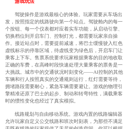
游戏玩法
驾驶操作是游戏最核心的体验。玩家需要从车场出
发，按照指定的线路驶向第一个站点。驾驶舱内的每一
个按钮、每一个仪表都对应着实车功能，从启动引擎、
切换档位到开启车门、控制灯光，都需要玩家亲自操
作。接近站点时，需要提前减速，将巴士缓慢驶入红色
虚线标示的停靠区域，待虚线变为绿色后，开启车门让
乘客上下车。售票系统要求玩家根据乘客的目的地收取
正确的车费，在高峰时段快速处理大量乘客的票务是一
大挑战。城市中的交通状况时刻变化——AI控制的其他
车辆和行人按照真实的交通规则运行，红灯需要等待，
拥堵路段需要耐心，紧急车辆需要避让。游戏的物理引
擎精准还原了巴士的起步、制动和转弯特性，满载乘客
时的惯性变化也经过了真实模拟。
线路规划与自由移动系统。游戏内置的线路编辑器
允许玩家自定义公交线路和班次时刻表，为那些不满足
于既有线路的玩家提供了无尽的创造空间。你可以根据