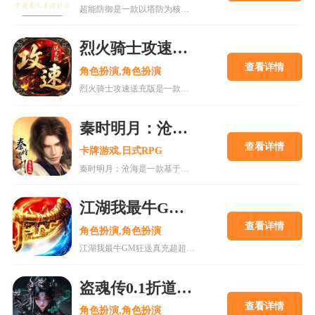
超能防御是一款以塔防为核心玩法的策略手游，主打0.1折充值和千连抽福利，让玩家轻松获得SS级英雄。游戏采用精致卡通画风，战斗场面激烈，玩家需合理布局防御塔与英雄位置，应对多样敌人进攻。支持PVP竞技、公会战等玩法，同时具备挂机收益系统，适合各类玩家。更新日志新增夏日限定英雄、优化福利领取流程，提升游戏体验。无论平民还是微氪玩家，都能通过策略搭配逐步崛起，享受竞技乐趣。
烈火骑士攻速送充版手游
查看详情
角色扮演,角色扮演
烈火骑士攻速送充版是一款经典传奇题材的热血动作角色扮演游戏，主打超高攻速体验，玩家可享受刀刀切割的快感。游戏提供丰厚登录福利，包括充值额度和VIP特权，适合平民玩家轻松发展。游戏复刻复古地图与玩法，支持自由交易和行会建设，增强社交互动。通过合理规划职业选择、装备获取和元宝使用，玩家可快速提升战力。游戏特色包括高攻速、无绑定装备和多人同屏竞技，适合喜欢传奇类游戏的玩家。
秦时明月：沧海0.05折送6480手游
查看详情
卡牌游戏,日式RPG
秦时明月：沧海是一款基于经典国漫IP改编的回合制卡牌策略手游，以秦朝历史为背景，还原动画场景与人物。游戏提供0.05折超值充值优惠，登录即送6480元充值券，降低玩家门槛。玩家可收集诸子百家英雄，搭配技能阵容，体验策略战斗与角色养成。游戏包含丰富玩法，如主线推图、帮派争霸、跨服竞技等，同时优化新手引导与服务器稳定性，提升整体游戏体验。适合喜欢国漫与策略卡牌的玩家下载体验。
江湖我最牛GM狂送真充超超变手游
查看详情
角色扮演,角色扮演
江湖我最牛GM狂送真充超超变版是一款经典复古传奇手游，主打热血战斗与畅享传奇体验。游戏提供GM送真充、登录礼包、杀怪爆充等丰富福利，支持多种职业选择和万人攻城玩法。玩家可通过挂机升级、挖矿打金、装备合成等方式提升战力，适合喜欢传奇怀旧与变态福利的玩家。游戏画面精致，技能特效炫酷，操作简单易上手，是值得一试的传奇类手游。
盗魂传0.1折道士下山手游
查看详情
角色扮演,角色扮演