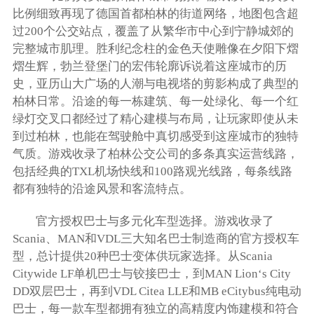
比例细致再现了德国首都柏林的街道网络，地图包含超
过200个公交站点，覆盖了从繁华市中心到宁静城郊的
完整城市肌理。胜利纪念柱的金色天使雕像在夕阳下熠
熠生辉，勃兰登堡门的宏伟轮廓诉说着这座城市的历
史，亚历山大广场的人潮与电视塔的剪影构成了典型的
柏林日常。沿途的每一栋建筑、每一处绿化、每一个红
绿灯交叉口都经过了精心建模与布局，让玩家即使从未
到过柏林，也能在驾驶舱中真切感受到这座城市的独特
气质。游戏收录了柏林公交公司的多条真实运营线路，
包括经典的TXL机场快线和100路观光线路，每条线路
都有独特的沿途风景和客流特点。
官方授权巴士与多元化车型选择。游戏收录了
Scania、MAN和VDL三大知名巴士制造商的官方授权车
型，总计提供20种巴士变体供玩家选择。从Scania
Citywide LF单机巴士与铰接巴士，到MAN Lion‘s City
DD双层巴士，再到VDL Citea LLE和MB eCitybus纯电动
巴士，每一款车型都拥有独立的高精度内饰建模和符合