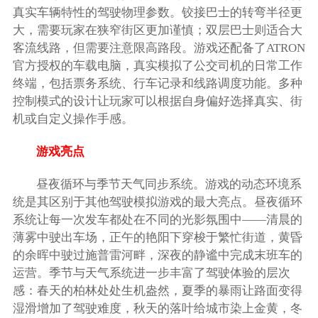
真实车辆特性的驾驶物理参数。铰接巴士的转弯半径更
大，需要玩家在狭窄街区更加谨慎；双层巴士则适合大
客流线路，但需要注意限高路段。游戏还配备了ATRON
官方授权的车载电脑，真实模拟了公交司机的日常工作
终端，包括票务系统、行车记录和线路调度功能。多种
控制模式的设计让玩家可以根据自身偏好选择真实、街
机或自定义操作手感。
游戏亮点
昼夜循环与季节天气同步系统。游戏的动态环境系
统是其区别于其他驾驶模拟游戏的最大亮点。昼夜循环
系统让每一次发车都处在不同的光影氛围中——清晨的
薄雾中驶出车场，正午的艳阳下穿梭于繁忙街道，黄昏
的余晖中驶过施普雷河畔，深夜的静谧中完成末班车的
运营。季节与天气系统进一步丰富了驾驶体验的层次
感：春天的柏林处处生机盎然，夏季的暴雨让路面变得
湿滑增加了驾驶难度，秋天的落叶给城市染上金黄，冬