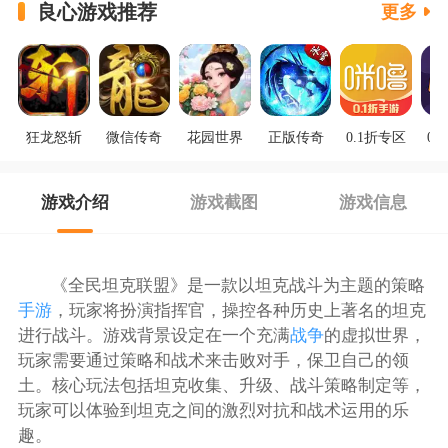
良心游戏推荐
更多
狂龙怒斩
微信传奇
花园世界
正版传奇
0.1折专区
0.
游戏介绍
游戏截图
游戏信息
《全民坦克联盟》是一款以坦克战斗为主题的策略
手游
，玩家将扮演指挥官，操控各种历史上著名的坦克
进行战斗。游戏背景设定在一个充满
战争
的虚拟世界，
玩家需要通过策略和战术来击败对手，保卫自己的领
土。核心玩法包括坦克收集、升级、战斗策略制定等，
玩家可以体验到坦克之间的激烈对抗和战术运用的乐
趣。