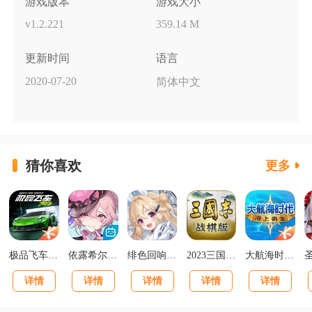
游戏版本
游戏大小
v1.2.221
359.14 M
更新时间
语言
2020-07-20
简体中文
猜你喜欢
更多
极品飞车集结最新版v1.1.184.1931331
依露希尔星晓官方正版
绯色回响正版
2023三国志战棋版下载官网版
大航海时代海上霸主下载
详情
详情
详情
详情
详情