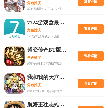
查看详情
角色扮演
群英风华录官方正版2025是一款集策略、养成与冒险于一体的国风卡牌游戏，以三国背景为题材，玩家将在历史的洪流中书写属于自己的传奇篇章，通过招募群英，征战四方称霸天下。喜欢的快来18183下载吧~
7724游戏盒最新版下载
查看详情
角色扮演
7724游戏盒最新版下载是一款h5游戏盒子,使用该软件用户可以随意体验各种网页游戏,海量在线游戏资源,无需下载,无需pc即可游玩,更有上千款热门破解游戏可以在线畅玩.感兴趣的朋友可以来下载。
超变传奇BT版变态版下载
查看详情
角色扮演
超变传奇BT版变态版下载是一款以PK为主的大型即时战斗游戏。经典复古的传奇游戏,轻松挂机,高度自由的开放性规则设定等你来解锁!
我和我的天宫0.1折免费版手游
查看详情
角色扮演
我和我的天宫0.1折免费版手游是一款古风仙侠玩家扮演类手游。游戏内所有充值皆为0.1折，更有7日登录豪礼，累计登录豪礼，开服庆典等免费白嫖活动。
航海王壮志雄心2025最新版