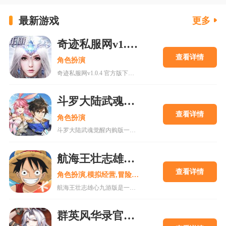
最新游戏
更多
奇迹私服网v1.0.4 官方版下载
查看详情
角色扮演
奇迹私服网v1.0.4 官方版下载是一款经典魔幻系列RPG大型多人在线动作手游，MU世界观强势来袭重现纷争四起的奇迹大陆，五大王国作为勇者诞生的背景屹立在不同的区域。多种族设定让职业选择更加丰富，各有千秋的天赋能力会在战斗中大放异彩，无论是狩猎邪恶势力又或者是征讨对手都有着举足轻重的作用，马上加入一展雄心壮志。
斗罗大陆武魂觉醒内购版
查看详情
角色扮演
斗罗大陆武魂觉醒内购版一款最新公测的玄幻修仙手游，经典IP改编，游戏高度还原人物剧情，上线就送礼包，魂器魂环应有尽有，等级越高福利越多，收集角色搭配阵容，自动匹配真人玩家。18183手游网为您提供斗罗大陆武魂觉醒内购版下载。
航海王壮志雄心九游版
查看详情
角色扮演,模拟经营,冒险解谜
航海王壮志雄心九游版是一款腾讯魔方工作室制作的海贼王正版格斗手游，游戏玩法类似火影忍者手游，玩家可以在游戏中召集你喜欢的海贼王角色一起冒险，组建属于你的最强海贼团。游戏还原原作剧情故事，丰富的主线故事流程，再一次和草帽一伙踏上伟大航道。喜欢的快来18183下载吧~
群英风华录官方正版2025