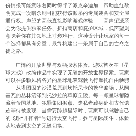
份情报可能意味着同时得罪了派克辛迪加，帮助血红黎
明完成一次暗杀则可能获得该派系的专属装备和安全屋
通行权。声望的高低直接影响游戏体验——高声望派系
会为你提供独家任务、折扣商店和庇护区域，低声望则
意味着你在其领地上寸步难行。这种设计让玩家的每一
个选择都具有分量，最终构建出一条属于自己的亡命之
徒之路。
广阔的开放世界与双栖探索体验。游戏首次在《星
球大战》改编作品中实现了无缝的开放世界探索。玩家
可以在多颗风格各异的星球地表驾驶飞行摩托自由驰骋
——从塔图因的沙漠荒原到坎托尼卡的繁华赌场，从阿
基瓦的丛林沼泽到托沙拉的草原丘陵。每一颗星球都隐
藏着帝国基地、犯罪集团据点、走私者藏身处和古代遗
迹等待被发现。当需要跨越星际时，玩家可以驾驶自己
的飞船“开拓者”号进行太空飞行，参与星际战斗，体验
从地表到太空的无缝切换。