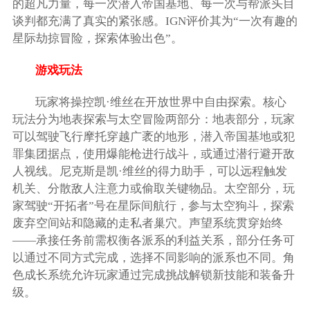
的超凡力量，每一次潜入帝国基地、每一次与帮派头目
谈判都充满了真实的紧张感。IGN评价其为“一次有趣的
星际劫掠冒险，探索体验出色”。
游戏玩法
玩家将操控凯·维丝在开放世界中自由探索。核心
玩法分为地表探索与太空冒险两部分：地表部分，玩家
可以驾驶飞行摩托穿越广袤的地形，潜入帝国基地或犯
罪集团据点，使用爆能枪进行战斗，或通过潜行避开敌
人视线。尼克斯是凯·维丝的得力助手，可以远程触发
机关、分散敌人注意力或偷取关键物品。太空部分，玩
家驾驶“开拓者”号在星际间航行，参与太空狗斗，探索
废弃空间站和隐藏的走私者巢穴。声望系统贯穿始终
——承接任务前需权衡各派系的利益关系，部分任务可
以通过不同方式完成，选择不同影响的派系也不同。角
色成长系统允许玩家通过完成挑战解锁新技能和装备升
级。