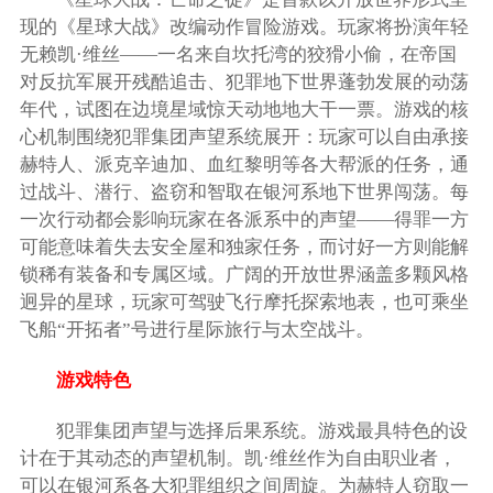
现的《星球大战》改编动作冒险游戏。玩家将扮演年轻
无赖凯·维丝——一名来自坎托湾的狡猾小偷，在帝国
对反抗军展开残酷追击、犯罪地下世界蓬勃发展的动荡
年代，试图在边境星域惊天动地地大干一票。游戏的核
心机制围绕犯罪集团声望系统展开：玩家可以自由承接
赫特人、派克辛迪加、血红黎明等各大帮派的任务，通
过战斗、潜行、盗窃和智取在银河系地下世界闯荡。每
一次行动都会影响玩家在各派系中的声望——得罪一方
可能意味着失去安全屋和独家任务，而讨好一方则能解
锁稀有装备和专属区域。广阔的开放世界涵盖多颗风格
迥异的星球，玩家可驾驶飞行摩托探索地表，也可乘坐
飞船“开拓者”号进行星际旅行与太空战斗。
游戏特色
犯罪集团声望与选择后果系统。游戏最具特色的设
计在于其动态的声望机制。凯·维丝作为自由职业者，
可以在银河系各大犯罪组织之间周旋。为赫特人窃取一