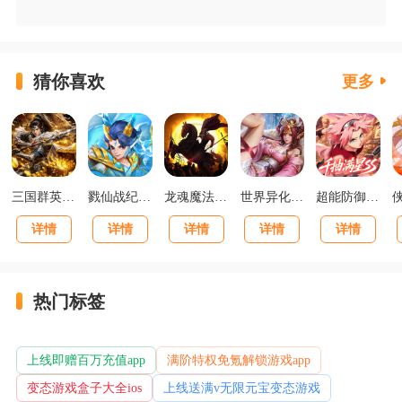
猜你喜欢
更多
三国群英传：鸿鹄霸业掘金版
戮仙战纪0.05折新篇章版
龙魂魔法马年散人专属版
世界异化之后0.1折登陆送全图鉴版
超能防御0.1送千抽满星SS版
详情
详情
详情
详情
详情
热门标签
上线即赠百万充值app
满阶特权免氪解锁游戏app
变态游戏盒子大全ios
上线送满v无限元宝变态游戏