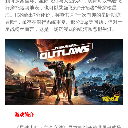
颗可探索星球、星际飞行与太空战斗，玩家可以驾驶飞
行摩托驰骋地表，也可以乘坐飞船“开拓者”号穿梭星
海。IGN给出7分评价，称赞其为“一次有趣的星际劫掠
冒险”，虽存在潜行系统重复、部分Bug等问题，但对于
星战粉丝而言，这是一场沉浸式的银河系恶棍生涯。
游戏简介
《星球大战：亡命之徒》是首款以开放世界形式呈