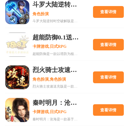
斗罗大陆逆转时空破解版
查看详情
角色扮演
斗罗大陆逆转时空破解版是一款基于热门国漫IP改编的卡牌RPG手游，以其精美的3D建模和高度还原的原著剧情吸引了大量玩家。游戏以“时空逆转”为核心创意，允许玩家探索星斗大森林、杀戮之都等经典场景，体验唐三、小舞等角色的传奇故事。与官方版本不同，斗罗大陆逆转时空破解版通过数据修改提供了无限资源支持，包括钻石、魂晶等关键货币，以及内置菜单优化战斗效率，使玩家能够跳过繁琐的养成阶段，直接体验高燃战斗与顶级内容。这种版本虽降低了游戏门槛，但也可能影响长期游玩热情，更适合作为快速体验剧情和角色的辅助工具。游戏融合了策
超能防御0.1送千抽满星SS手游
查看详情
卡牌游戏,日式RPG
超能防御是一款以塔防为核心玩法的策略手游，主打0.1折充值和千连抽福利，让玩家轻松获得SS级英雄。游戏采用精致卡通画风，战斗场面激烈，玩家需合理布局防御塔与英雄位置，应对多样敌人进攻。支持PVP竞技、公会战等玩法，同时具备挂机收益系统，适合各类玩家。更新日志新增夏日限定英雄、优化福利领取流程，提升游戏体验。无论平民还是微氪玩家，都能通过策略搭配逐步崛起，享受竞技乐趣。
烈火骑士攻速送充版手游
查看详情
角色扮演,角色扮演
烈火骑士攻速送充版是一款经典传奇题材的热血动作角色扮演游戏，主打超高攻速体验，玩家可享受刀刀切割的快感。游戏提供丰厚登录福利，包括充值额度和VIP特权，适合平民玩家轻松发展。游戏复刻复古地图与玩法，支持自由交易和行会建设，增强社交互动。通过合理规划职业选择、装备获取和元宝使用，玩家可快速提升战力。游戏特色包括高攻速、无绑定装备和多人同屏竞技，适合喜欢传奇类游戏的玩家。
秦时明月：沧海0.05折送6480手游
查看详情
卡牌游戏,日式RPG
秦时明月：沧海是一款基于经典国漫IP改编的回合制卡牌策略手游，以秦朝历史为背景，还原动画场景与人物。游戏提供0.05折超值充值优惠，登录即送6480元充值券，降低玩家门槛。玩家可收集诸子百家英雄，搭配技能阵容，体验策略战斗与角色养成。游戏包含丰富玩法，如主线推图、帮派争霸、跨服竞技等，同时优化新手引导与服务器稳定性，提升整体游戏体验。适合喜欢国漫与策略卡牌的玩家下载体验。