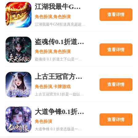
江湖我最牛GM狂送真充超超变手游
查看详情
角色扮演,角色扮演
江湖我最牛GM狂送真充超超变版是一款经典复古传奇手游，主打热血战斗与畅享传奇体验。游戏提供GM送真充、登录礼包、杀怪爆充等丰富福利，支持多种职业选择和万人攻城玩法。玩家可通过挂机升级、挖矿打金、装备合成等方式提升战力，适合喜欢传奇怀旧与变态福利的玩家。游戏画面精致，技能特效炫酷，操作简单易上手，是值得一试的传奇类手游。
盗魂传0.1折道士下山手游
查看详情
角色扮演,角色扮演
盗魂传 0.1 折道士下山是一款国风修仙题材的角色扮演游戏，玩家扮演道士下山历练，体验精美画面和丰富剧情。游戏提供0.1折充值优惠，福利多多，包括登录送VIP、离线挂机、多种职业选择等。玩法涵盖副本挑战、竞技场PK、公会系统等，适合各类玩家。更新日志新增副本、优化技能特效，提升游戏体验。关注游戏活动，合理分配资源，可快速提升战力，享受修仙乐趣。
上古王冠官方0.1折
查看详情
角色扮演,卡牌游戏
上古王冠官方0.1折是一款以西方魔幻为背景的卡牌策略手游，主打超低充值比例，让玩家轻松享受VIP特权。游戏提供数百位风格各异的英雄角色，支持自由收集与阵容搭配，强调策略对战而非盲目氪金。玩家可通过副本挑战、公会活动、日常任务等方式提升战力，获取装备与资源。登录即送豪礼，挂机养成更省时省力，适合各类玩家。游戏玩法丰富，更新频繁，优化体验，是值得一试的魔幻冒险佳作。
大道争锋0.1折变态版
查看详情
角色扮演
大道争锋 0.1 折变态版是一款主打超值福利的仙侠角色扮演手游，提供永久 0.1 折充值优惠，让玩家轻松获得强大战力。游戏拥有精美画面、丰富副本和多样玩法，包括 PVE 闯关与 PVP 竞技，适合各类玩家体验修仙乐趣。开局赠送 VIP 和元宝，成长迅速，离线挂机也能持续收益。掌握合理资源分配与玩法技巧，可快速提升实力，享受畅快游戏体验。