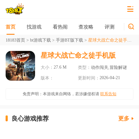
找游戏
看热闹
查攻略
评测
新游
首页
18183首页
>
bt游戏下载
>
手游BT版下载
>
星球大战亡命之徒手机版
星球大战亡命之徒手机版
27.6 M
大小：
类型：
动作闯关,冒险解谜
2026-04-21
版本：
更新时间：
免责声明：本游戏来自网络，若涉嫌侵权请
联系告知
良心游戏推荐
更多