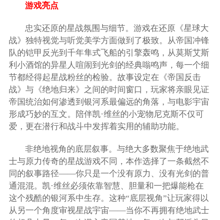
游戏亮点
忠实还原的星战氛围与细节。游戏在还原《星球大
战》独特视觉与听觉美学方面做到了极致。从帝国冲锋
队的铠甲反光到千年隼式飞船的引擎轰鸣，从莫斯艾斯
利小酒馆的异星人喧闹到光剑的经典嗡鸣声，每一个细
节都经得起星战粉丝的检验。故事设定在《帝国反击
战》与《绝地归来》之间的时间窗口，玩家将亲眼见证
帝国统治如何渗透到银河系最偏远的角落，与电影宇宙
形成巧妙的互文。陪伴凯·维丝的小宠物尼克斯不仅可
爱，更在潜行和战斗中发挥着实用的辅助功能。
非绝地视角的底层叙事。与绝大多数聚焦于绝地武
士与原力传奇的星战游戏不同，本作选择了一条截然不
同的叙事路径——你只是一个没有原力、没有光剑的普
通混混。凯·维丝必须依靠智慧、胆量和一把爆能枪在
这个残酷的银河系中生存。这种“底层视角”让玩家得以
从另一个角度审视星战宇宙——当你不再拥有绝地武士