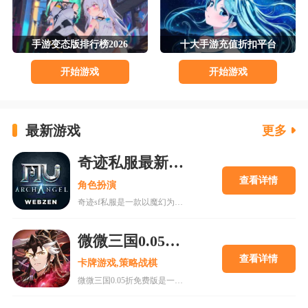
手游变态版排行榜2026
十大手游充值折扣平台
开始游戏
开始游戏
最新游戏
更多
奇迹私服最新下载v1.5.5
查看详情
角色扮演
奇迹sf私服是一款以魔幻为背景的角色扮演游戏，玩法简单易上手，支持战场与野外挂机，玩家可自由走位、击杀对手获取装备。游戏拥有丰富的角色选择和多样化的战斗模式，如军团领地争夺和地下探险。同时，游戏画面精美，技能特效华丽，提供极致视觉体验。此外，免费转职、神装掉落及丰厚奖励机制，让玩家享受畅快游戏乐趣，是一款值得尝试的魔幻类手游。
微微三国0.05折免费版
查看详情
卡牌游戏,策略战棋
微微三国0.05折免费版是一款以东汉末年为背景的国风放置卡牌手游，玩家可扮演城主招募名将、经营城池。游戏主打超低充值门槛，永久享受0.05折优惠，创角即送三十发648盲盒，适合零氪或小R玩家。游戏内含丰富阵容搭配与策略养成玩法，支持放置挂机获取资源，副本和日常任务助力快速成长。画面精致，剧情丰富，适合喜欢三国题材与策略对战的玩家体验乱世争霸的乐趣。