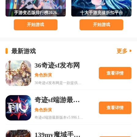
手游变态版排行榜2026
十大手游充值折扣平台
开始游戏
开始游戏
最新游戏
更多
36奇迹sf发布网
查看详情
角色扮演
36奇迹sf发布网是一款提供复古奇迹MU私服的平台，拥有高爆率、稳定服务器和多样版本选择，适合各类玩家。平台注重游戏体验，提供详细攻略指导，包括职业选择、升级技巧、装备打造及PK策略，帮助玩家快速成长。同时，特色玩法如跨服PK、公会系统和活动副本丰富游戏内容，提升可玩性。更新日志持续优化游戏平衡性和稳定性，确保玩家获得最佳体验。无论是老玩家还是新手，都能在这里找到乐趣，享受奇迹大陆的冒险之旅。
奇迹sf端游最新发布网v5.996.1629
查看详情
角色扮演
奇迹sf端游最新版本v5.996.1629带来全新魔幻MMO体验，包含多种职业选择和特色玩法。游戏提供丰富福利，如创角即送钻石、经验丹等，提升玩家游戏体验。新增魂器装备系统和休闲小游戏，增强互动性与趣味性。版本更新还推出永恒之树功能，优化战斗属性与技能体系，适合喜欢RPG和竞技的玩家。立即下载，开启你的冒险之旅。
139my魔域手游发布网sf