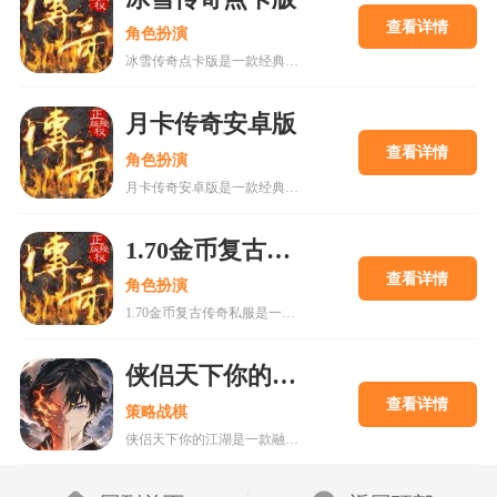
查看详情
角色扮演
冰雪传奇点卡版是一款经典复古传奇手游，采用点卡收费模式，杜绝商城作弊，确保经济系统公平稳定。游戏保留复古画面，三大职业平衡设定，玩家可通过打怪掉落获取装备，自由交易行支持元宝与实物互换。游戏特色包括无商城、装备全靠打、社交氛围浓厚等。玩法涵盖主线任务、野外BOSS争夺、沙巴克攻城等。更新日志新增地图、优化技能、修复问题等，提升玩家体验。适合喜欢公平竞技的传奇老玩家，强调策略布局和时间投入，平民玩家也能逆袭。
月卡传奇安卓版
查看详情
角色扮演
月卡传奇安卓版是一款经典复古传奇手游，完美还原端游核心玩法，主打公平竞技，通过月卡制度保障玩家权益。游戏采用三职业平衡设计，技能特效炫酷，操作手感佳，适合老玩家怀旧与新玩家入坑。安卓用户可直接下载体验，流畅优化适配各类机型。游戏特色包括爆率全开、自由交易、沙城争霸等，玩法丰富，更新日志持续优化体验，是值得一试的传奇类手游。
1.70金币复古传奇私服
查看详情
角色扮演
1.70金币复古传奇私服是一款经典复刻的热血传奇版本，采用金币唯一货币系统，所有装备通过打怪掉落，确保游戏公平性。游戏还原早期玩法，包括战法道职业、沙巴克攻城等特色内容，适合喜欢怀旧体验的玩家。服务器稳定，支持散人玩家发展，提供新手攻略和行会合作机制，帮助玩家快速成长。游戏注重平衡性和竞技性，适合重温兄弟情谊与热血PK的乐趣。
侠侣天下你的江湖手游
查看详情
策略战棋
侠侣天下你的江湖是一款融合水墨画风与文字元素的竖版挂机类武侠手游，主打轻松不肝的放置玩法，适合喜欢休闲体验的玩家。游戏包含宠物养成、装备锻造、副本挑战等丰富玩法，同时提供离线自动打怪、兑换码领取、仙侣系统等特色功能。新手期资源分配和活动参与对快速成长至关重要，首充续充0.1折特权及每日签到奖励也极大提升了游戏体验。通过合理规划，玩家可轻松升级，畅享江湖冒险。