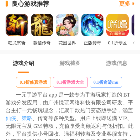
良心游戏推荐
更多
狂龙怒斩
微信传奇
花园世界
正版传奇
0.1折专区
0.
游戏介绍
游戏截图
游戏信息
0.1折修真游戏
0.1折游戏大全
0.1折奇迹mu
一元手游平台 app 是一款专为手游玩家打造的 BT
游戏分发应用，由广州悦玩网络科技有限公司研发。平
台主打一元畅玩理念，汇聚千款热门变态版手游，涵盖
仙侠
、
策略
、传奇等多种类型。用户上线即送满 VIP、
无限元宝及 GM 特权，充值享受高额返利与低折扣。此
外，平台提供小号回收、满福利转游及专业客服支持，