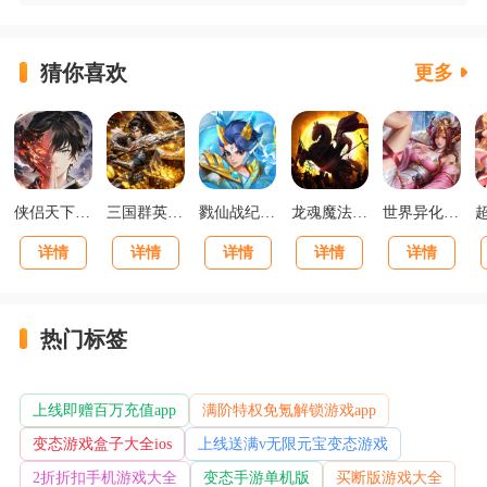
猜你喜欢
更多
侠侣天下你的江湖福利版
三国群英传：鸿鹄霸业掘金版
戮仙战纪0.05折新篇章版
龙魂魔法马年散人专属版
世界异化之后0.1折登陆送全图鉴版
详情
详情
详情
详情
详情
热门标签
上线即赠百万充值app
满阶特权免氪解锁游戏app
变态游戏盒子大全ios
上线送满v无限元宝变态游戏
2折折扣手机游戏大全
变态手游单机版
买断版游戏大全