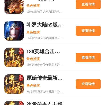
查看详情
角色扮演
139my魔域手游发布网为玩家提供高爆率、快速升级的魔域手游版本，主打不氪金、绿色健康的游戏模式。游戏包含幻兽养成、跨服PK、军团战等丰富玩法，支持离线挂机与自动回收装备，提升游戏效率。特色副本和职业系统满足不同玩家需求，定期更新保持内容新鲜度。适合追求公平竞技与长期可玩性的玩家，是一款值得体验的魔域手游平台。
斗罗大陆h5版内购免费v9.5.8
查看详情
角色扮演
《斗罗大陆h5版内购免费v9.5.8》是一款与腾讯视频《斗罗大陆》动画合作的手游，还原原著世界观，提供史莱克学院、唐门等经典场景。游戏包含副本挑战、养成系统及PVP/PVE玩法，支持连抽豪礼、登录送魂师等多重福利。玩家可通过充值获取丰厚奖励，体验动作卡牌新模式，激活英雄宿命组合，提升战斗实力。游戏版本为v9.5.8，支持中文，大小为63.84MB，适合角色扮演爱好者下载体验。
180英雄合击传奇安卓版
查看详情
角色扮演
180 英雄合击传奇安卓版是一款经典复古风格的传奇手游，还原端游核心玩法，主打英雄合击技能，支持触屏挂机操作，适合新手快速上手。游戏画面保留复古风格，地图场景熟悉，装备全靠打，交易自由开放，无隐藏消费。玩家可通过职业搭配、合击技能升级、装备强化等策略提升战力，参与沙巴克攻城、野外 PK 等玩法，享受热血竞技乐趣。游戏优化操作体验，新增合击特效与匹配机制，适合热爱传奇类游戏的玩家。
原始传奇最新版私服
查看详情
角色扮演
原始传奇最新版私服是一款高度还原经典传奇玩法的角色扮演游戏，提供战士、法师、道士三大职业，支持自由交易和高爆率装备获取。玩家可通过主线任务、副本挑战和沙城争霸等多种方式提升战力，享受快节奏升级与激烈PK的乐趣。游戏优化了画面与性能，适合各类玩家体验热血传奇世界，是怀旧与新手不可错过的经典之作。
冰雪传奇点卡版