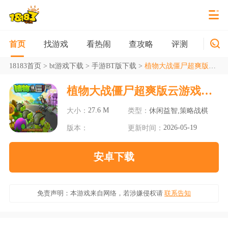
找游戏
看热闹
查攻略
评测
新游
首页
18183首页
>
bt游戏下载
>
手游BT版下载
>
植物大战僵尸超爽版云游戏手机版
植物大战僵尸超爽版云游戏手机版
27.6 M
大小：
类型：
休闲益智,策略战棋
2026-05-19
版本：
更新时间：
安卓下载
免责声明：本游戏来自网络，若涉嫌侵权请
联系告知