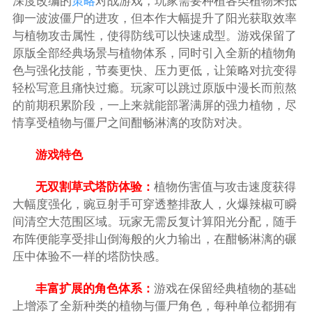
深度改编的
策略
对战游戏，玩家需要种植各类植物来抵
御一波波僵尸的进攻，但本作大幅提升了阳光获取效率
与植物攻击属性，使得防线可以快速成型。游戏保留了
原版全部经典场景与植物体系，同时引入全新的植物角
色与强化技能，节奏更快、压力更低，让策略对抗变得
轻松写意且痛快过瘾。玩家可以跳过原版中漫长而煎熬
的前期积累阶段，一上来就能部署满屏的强力植物，尽
情享受植物与僵尸之间酣畅淋漓的攻防对决。
游戏特色
无双割草式塔防体验：
植物伤害值与攻击速度获得
大幅度强化，豌豆射手可穿透整排敌人，火爆辣椒可瞬
间清空大范围区域。玩家无需反复计算阳光分配，随手
布阵便能享受排山倒海般的火力输出，在酣畅淋漓的碾
压中体验不一样的塔防快感。
丰富扩展的角色体系：
游戏在保留经典植物的基础
上增添了全新种类的植物与僵尸角色，每种单位都拥有