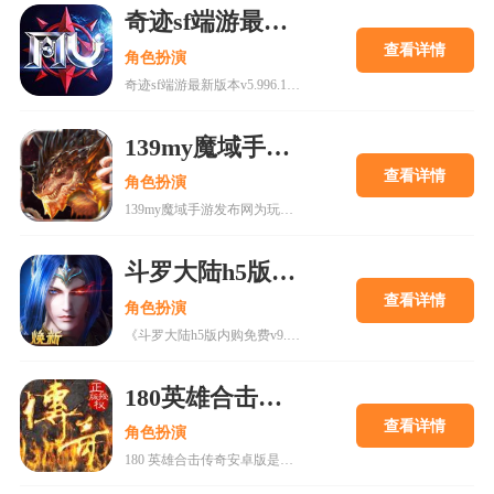
奇迹sf端游最新发布网v5.996.1629
查看详情
角色扮演
奇迹sf端游最新版本v5.996.1629带来全新魔幻MMO体验，包含多种职业选择和特色玩法。游戏提供丰富福利，如创角即送钻石、经验丹等，提升玩家游戏体验。新增魂器装备系统和休闲小游戏，增强互动性与趣味性。版本更新还推出永恒之树功能，优化战斗属性与技能体系，适合喜欢RPG和竞技的玩家。立即下载，开启你的冒险之旅。
139my魔域手游发布网sf
查看详情
角色扮演
139my魔域手游发布网为玩家提供高爆率、快速升级的魔域手游版本，主打不氪金、绿色健康的游戏模式。游戏包含幻兽养成、跨服PK、军团战等丰富玩法，支持离线挂机与自动回收装备，提升游戏效率。特色副本和职业系统满足不同玩家需求，定期更新保持内容新鲜度。适合追求公平竞技与长期可玩性的玩家，是一款值得体验的魔域手游平台。
斗罗大陆h5版内购免费v9.5.8
查看详情
角色扮演
《斗罗大陆h5版内购免费v9.5.8》是一款与腾讯视频《斗罗大陆》动画合作的手游，还原原著世界观，提供史莱克学院、唐门等经典场景。游戏包含副本挑战、养成系统及PVP/PVE玩法，支持连抽豪礼、登录送魂师等多重福利。玩家可通过充值获取丰厚奖励，体验动作卡牌新模式，激活英雄宿命组合，提升战斗实力。游戏版本为v9.5.8，支持中文，大小为63.84MB，适合角色扮演爱好者下载体验。
180英雄合击传奇安卓版
查看详情
角色扮演
180 英雄合击传奇安卓版是一款经典复古风格的传奇手游，还原端游核心玩法，主打英雄合击技能，支持触屏挂机操作，适合新手快速上手。游戏画面保留复古风格，地图场景熟悉，装备全靠打，交易自由开放，无隐藏消费。玩家可通过职业搭配、合击技能升级、装备强化等策略提升战力，参与沙巴克攻城、野外 PK 等玩法，享受热血竞技乐趣。游戏优化操作体验，新增合击特效与匹配机制，适合热爱传奇类游戏的玩家。