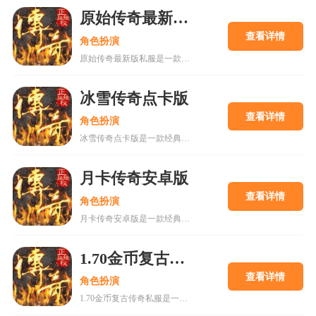
原始传奇最新版私服
查看详情
角色扮演
原始传奇最新版私服是一款高度还原经典传奇玩法的角色扮演游戏，提供战士、法师、道士三大职业，支持自由交易和高爆率装备获取。玩家可通过主线任务、副本挑战和沙城争霸等多种方式提升战力，享受快节奏升级与激烈PK的乐趣。游戏优化了画面与性能，适合各类玩家体验热血传奇世界，是怀旧与新手不可错过的经典之作。
冰雪传奇点卡版
查看详情
角色扮演
冰雪传奇点卡版是一款经典复古传奇手游，采用点卡收费模式，杜绝商城作弊，确保经济系统公平稳定。游戏保留复古画面，三大职业平衡设定，玩家可通过打怪掉落获取装备，自由交易行支持元宝与实物互换。游戏特色包括无商城、装备全靠打、社交氛围浓厚等。玩法涵盖主线任务、野外BOSS争夺、沙巴克攻城等。更新日志新增地图、优化技能、修复问题等，提升玩家体验。适合喜欢公平竞技的传奇老玩家，强调策略布局和时间投入，平民玩家也能逆袭。
月卡传奇安卓版
查看详情
角色扮演
月卡传奇安卓版是一款经典复古传奇手游，完美还原端游核心玩法，主打公平竞技，通过月卡制度保障玩家权益。游戏采用三职业平衡设计，技能特效炫酷，操作手感佳，适合老玩家怀旧与新玩家入坑。安卓用户可直接下载体验，流畅优化适配各类机型。游戏特色包括爆率全开、自由交易、沙城争霸等，玩法丰富，更新日志持续优化体验，是值得一试的传奇类手游。
1.70金币复古传奇私服
查看详情
角色扮演
1.70金币复古传奇私服是一款经典复刻的热血传奇版本，采用金币唯一货币系统，所有装备通过打怪掉落，确保游戏公平性。游戏还原早期玩法，包括战法道职业、沙巴克攻城等特色内容，适合喜欢怀旧体验的玩家。服务器稳定，支持散人玩家发展，提供新手攻略和行会合作机制，帮助玩家快速成长。游戏注重平衡性和竞技性，适合重温兄弟情谊与热血PK的乐趣。