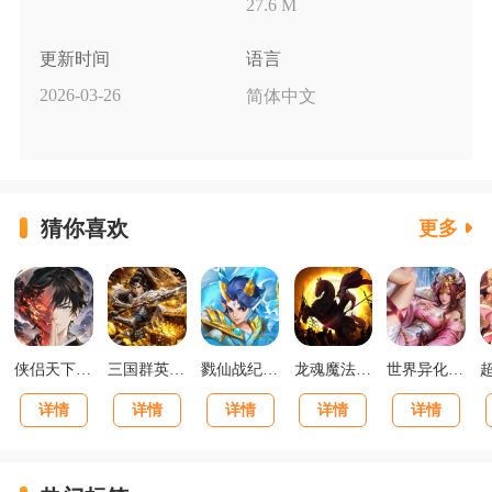
27.6 M
更新时间
语言
2026-03-26
简体中文
猜你喜欢
更多
侠侣天下你的江湖福利版
三国群英传：鸿鹄霸业掘金版
戮仙战纪0.05折新篇章版
龙魂魔法马年散人专属版
世界异化之后0.1折登陆送全图鉴版
详情
详情
详情
详情
详情