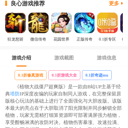
良心游戏推荐
更多
狂龙怒斩
微信传奇
花园世界
正版传奇
0.1折专区
0.
游戏介绍
游戏截图
游戏信息
0.1折修真游戏
0.1折游戏大全
0.1折奇迹mu
《植物大战僵尸超爽版》是一款由B站UP主基于经
典
塔防
IP深度改编的玩家自制同人游戏，在完整保留原
版核心玩法的基础上进行了全面强化与大胆改版。该版
本最大的亮点在于大胆取消了阳光限制并同步解锁全部
植物，玩家无需精打细算资源即可部署满屏强力植物，
享受酣畅淋漓的攻防对决。植物伤害暴涨、攻速拉满、