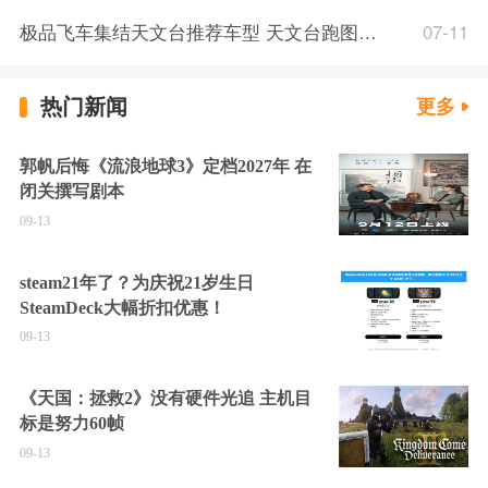
极品飞车集结天文台推荐车型 天文台跑图技巧分享
07-11
热门新闻
更多
郭帆后悔《流浪地球3》定档2027年 在
闭关撰写剧本
09-13
steam21年了？为庆祝21岁生日
SteamDeck大幅折扣优惠！
09-13
《天国：拯救2》没有硬件光追 主机目
标是努力60帧
09-13