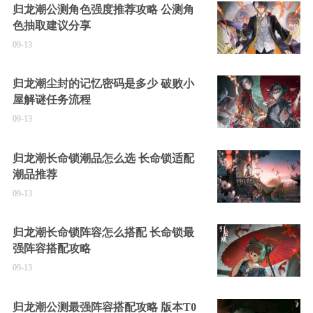
归龙潮公测角色强度推荐攻略 公测角
色抽取建议分享
09-13
归龙潮尘封的记忆密码是多少 破败小
屋解谜任务流程
09-13
归龙潮长命锁潮品怎么选 长命锁适配
潮品推荐
09-13
归龙潮长命锁阵容怎么搭配 长命锁最
强阵容搭配攻略
09-13
归龙潮公测最强阵容搭配攻略 版本T0