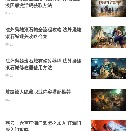
漠国服激活码获取方法
07-17
法外枭雄滚石城全流程攻略 法外枭雄
滚石城通关攻略合集
06-20
法外枭雄滚石城有修改器吗 法外枭雄
滚石城修改器使用方法
06-20
歧路旅人隐藏职业阵容搭配推荐
06-18
燕云十六声狂澜门派怎么加入 狂澜门
派入门攻略