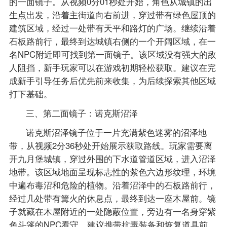
的一面镜子。从视频0分01秒处开始，角色从城镇的出
生点出发，沿着主街道向右前进，穿过带有绿色屋顶的
建筑区域，经过一处带有天平和路灯的广场。继续沿着
石板路前行，最终到达城镇右侧的一个开阔区域，在一
名NPC附近即可找到第一面镜子。该区域没有强大的敌
人阻挡，新手玩家可以在游戏初期轻松获取。建议在完
成新手引导任务后优先前来收集，为后续探索其他区域
打下基础。
三、第二面镜子：诺克斯沼泽
诺克斯沼泽镜子位于一片充满紫色迷雾的沼泽地
带，从视频2分36秒处开始展示获取路线。玩家需要离
开九月堡城镇，穿过外围的下水道管道区域，进入沼泽
地带。该区域地面呈现标志性的紫色六边形纹理，环境
中遍布毒沼和危险的植物。沿着沼泽中的石板路前行，
经过几处带有篝火的休息点，最终到达一座木屋前。镜
子就藏在木屋附近的一处隐蔽位置，旁边有一名身穿紫
色斗篷的NPC看守。建议携带抗毒装备和恢复道具前