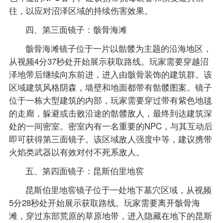
往，以应对沼泽区域的持续伤害效果。
四、第三面镜子：骸骨海滩
骸骨海滩镜子位于一片以骷髅为主题的沿海地区，
从视频4分37秒处开始展示获取路线。玩家需要穿越沼
泽地带后继续向东前进，进入由骸骨装饰的建筑群。该
区域建筑风格阴森，墙壁和地面都带有骷髅图案。镜子
位于一栋大型建筑的内部，玩家需要穿过带有紫色地毯
的走廊，躲避或击败沿途的骷髅敌人，最终到达建筑深
处的一间密室。密室内有一名重要的NPC，与其互动后
即可获得第三面镜子。该区域敌人强度中等，建议携带
火焰类武器以有效对付不死系敌人。
五、第四面镜子：昆斯伯里地窖
昆斯伯里地窖镜子位于一处地下墓穴区域，从视频
5分28秒处开始展示获取路线。玩家需要离开骸骨海
滩，穿过东部荒原的草原地带，进入隐藏在地下的昆斯