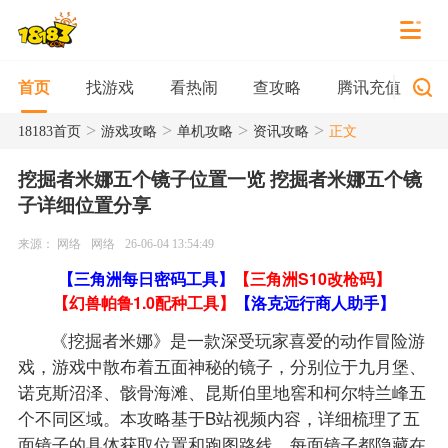
找游戏
看热闹
查攻略
腾讯充值
首页
>
>
>
>
18183首页
游戏攻略
单机攻略
资讯攻略
正文
挖掘者米娜五个镜子位置一览 挖掘者米娜五个镜
子详细位置分享
来源： 网络
网络
26-06-04 13:54:49
【三角洲每日密码工具】
【三角洲S10改枪码】
【幻兽帕鲁1.0配种工具】
【洛克远行商人助手】
《挖掘者米娜》是一款深受玩家喜爱的动作冒险游
戏，游戏中散布着五面神秘的镜子，分别位于九月堡、
诺克斯沼泽、骸骨海滩、昆斯伯里地窖和柯尔特兰峰五
个不同区域。本攻略基于B站视频内容，详细梳理了五
面镜子的具体获取位置和跑图路线。每面镜子都隐藏在