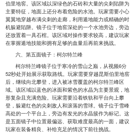
伯里地窖。该区域以深绿色的石砖和大量的尖刺陷阱为
主要特征，地面上还分布着危险的水池。玩家需要小心
翼翼地穿越布满尖刺的走廊，利用遁地能力或精确的时
机躲避陷阱。镜子位于地窖深处的一个水池旁边，旁边
还放置着一具石棺。该区域对操作要求较高，建议玩家
在掌握遁地技能和拥有足够的血量后再前来挑战。
六、第五面镜子：柯尔特兰峰
柯尔特兰峰镜子位于寒冷的雪山之巅，从视频6分
52秒处开始展示获取路线。玩家需要穿越昆斯伯里地窖
后，继续向北攀登，进入被冰雪覆盖的柯尔特兰峰区
域。该区域以蓝色的冰面和紫色的水晶为主要景观，地
形复杂且充满危险。玩家需要沿着铁轨和平台向上攀
登，躲避红色的尖刺敌人和滚落的雪球。镜子位于雪峰
高处的一个平台上，旁边有发光的水晶簇作为标记。这
是五面镜子中位置最偏远、获取难度最高的一面，建议
玩家在装备精良、补给充足的情况下前往挑战。