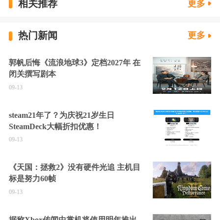
相关推荐
更多
热门新闻
更多
郭帆后悔《流浪地球3》定档2027年 在
闭关撰写剧本
09-13
steam21年了？为庆祝21岁生日
SteamDeck大幅折扣优惠！
09-13
《天国：拯救2》没有硬件光追 主机目
标是努力60帧
09-13
据称Xbox传闻中掌机将使用明年推出