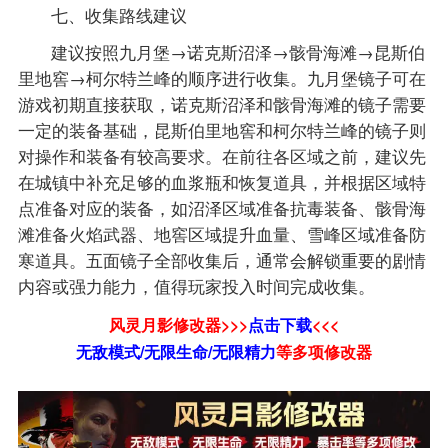
七、收集路线建议
建议按照九月堡→诺克斯沼泽→骸骨海滩→昆斯伯
里地窖→柯尔特兰峰的顺序进行收集。九月堡镜子可在
游戏初期直接获取，诺克斯沼泽和骸骨海滩的镜子需要
一定的装备基础，昆斯伯里地窖和柯尔特兰峰的镜子则
对操作和装备有较高要求。在前往各区域之前，建议先
在城镇中补充足够的血浆瓶和恢复道具，并根据区域特
点准备对应的装备，如沼泽区域准备抗毒装备、骸骨海
滩准备火焰武器、地窖区域提升血量、雪峰区域准备防
寒道具。五面镜子全部收集后，通常会解锁重要的剧情
内容或强力能力，值得玩家投入时间完成收集。
风灵月影修改器>>>
点击下载
<<<
无敌模式/无限生命/无限精力
等
多项修改器