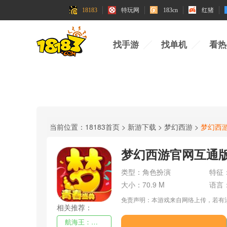
18183
特玩网
183cn
红猪
找手游
找单机
看热
当前位置：
18183首页
>
新游下载
>
梦幻西游
>
梦幻西
梦幻西游官网互通
类型：
角色扮演
特征
大小：
70.9 M
语言
免责声明：本游戏来自网络上传，若有
相关推荐：
航海王：壮志雄心