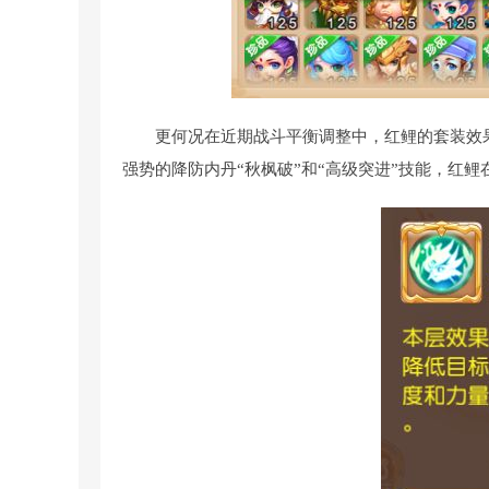
更何况在近期战斗平衡调整中，红鲤的套装效
强势的降防内丹“秋枫破”和“高级突进”技能，红