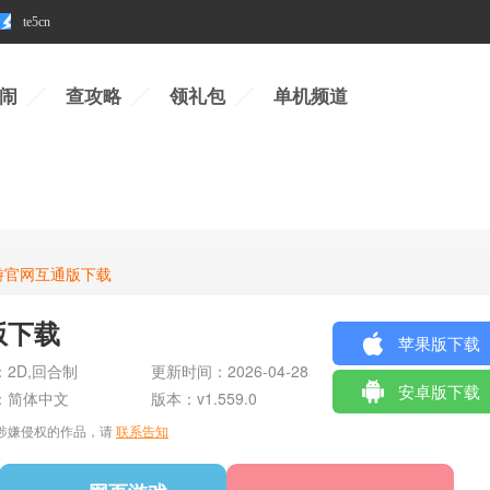
te5cn
闹
查攻略
领礼包
单机频道
游官网互通版下载
版下载
苹果版下载
：
2D,回合制
更新时间：
2026-04-28
安卓版下载
：
简体中文
版本：
v1.559.0
涉嫌侵权的作品，请
联系告知