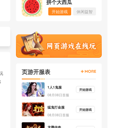
拼个大西瓜
开始游戏
休闲益智
页游开服表
玩
将
1人1鬼服
开始游戏
08月08日首服
猛鬼打金服
开始游戏
08月08日首服
龙腾传奇