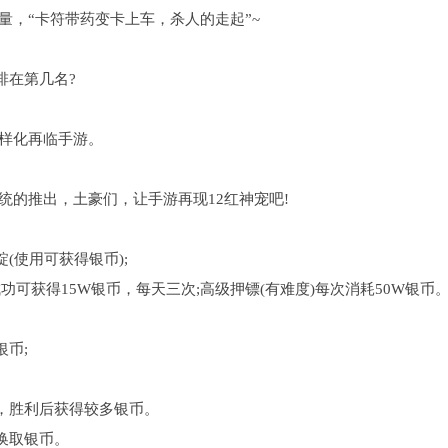
量，“卡符带药变卡上车，杀人的走起”~
排在第几名?
多样化再临手游。
统的推出，土豪们，让手游再现12红神宠吧!
(使用可获得银币);
可获得15W银币，每天三次;高级押镖(有难度)每次消耗50W银币
币;
，胜利后获得较多银币。
换取银币。