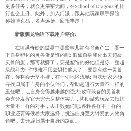
更多任务，就会更亲密无间，在School of Dragons 的排
行也会上升。此外，加入门派，跟其他玩家联手探险，
称雄博克岛，名声远扬、回报丰厚！
新版驯龙物语下载用户评价:
在填满奇妙的世界中哪些事儿常有将会产生，看一
下自身卵化的灵兽蛋是谁的吧; 假如自身卵化出去超級
灵兽的蛋，那可就赚了，要是塑造的好他但是你一整超
級战斗力; 你很难不用去惧怕他人了，要是有这一灵兽
在，你将会无坚不摧，在一切地区流畅; 游戏玩家必须
寻找归属于自身的小伙伴们，帮助起进行大量不一样的
重任吧，让自身变得越来越的强大;攻守兼备的灵兽将
会充分发挥它无穷无尽整体实力，协助游戏玩家去抵抗
大量不一样的对手，去击败她们吧;各种各样不一样的
职业还要等候着大家选择，挑选自身更为钟爱的人物角
色吧，去开辟归属于自身的路面。