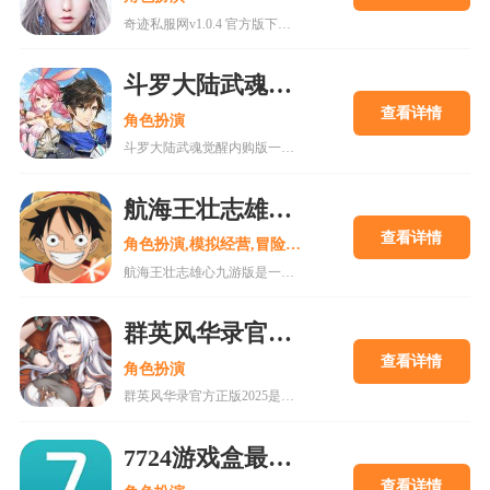
奇迹私服网v1.0.4 官方版下载是一款经典魔幻系列RPG大型多人在线动作手游，MU世界观强势来袭重现纷争四起的奇迹大陆，五大王国作为勇者诞生的背景屹立在不同的区域。多种族设定让职业选择更加丰富，各有千秋的天赋能力会在战斗中大放异彩，无论是狩猎邪恶势力又或者是征讨对手都有着举足轻重的作用，马上加入一展雄心壮志。
斗罗大陆武魂觉醒内购版
查看详情
角色扮演
斗罗大陆武魂觉醒内购版一款最新公测的玄幻修仙手游，经典IP改编，游戏高度还原人物剧情，上线就送礼包，魂器魂环应有尽有，等级越高福利越多，收集角色搭配阵容，自动匹配真人玩家。18183手游网为您提供斗罗大陆武魂觉醒内购版下载。
航海王壮志雄心九游版
查看详情
角色扮演,模拟经营,冒险解谜
航海王壮志雄心九游版是一款腾讯魔方工作室制作的海贼王正版格斗手游，游戏玩法类似火影忍者手游，玩家可以在游戏中召集你喜欢的海贼王角色一起冒险，组建属于你的最强海贼团。游戏还原原作剧情故事，丰富的主线故事流程，再一次和草帽一伙踏上伟大航道。喜欢的快来18183下载吧~
群英风华录官方正版2025
查看详情
角色扮演
群英风华录官方正版2025是一款集策略、养成与冒险于一体的国风卡牌游戏，以三国背景为题材，玩家将在历史的洪流中书写属于自己的传奇篇章，通过招募群英，征战四方称霸天下。喜欢的快来18183下载吧~
7724游戏盒最新版下载
查看详情