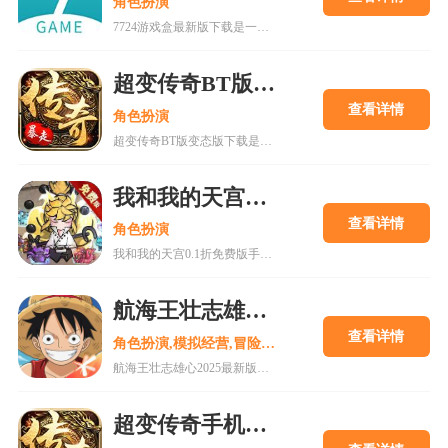
角色扮演
7724游戏盒最新版下载是一款h5游戏盒子,使用该软件用户可以随意体验各种网页游戏,海量在线游戏资源,无需下载,无需pc即可游玩,更有上千款热门破解游戏可以在线畅玩.感兴趣的朋友可以来下载。
超变传奇BT版变态版下载
查看详情
角色扮演
超变传奇BT版变态版下载是一款以PK为主的大型即时战斗游戏。经典复古的传奇游戏,轻松挂机,高度自由的开放性规则设定等你来解锁!
我和我的天宫0.1折免费版手游
查看详情
角色扮演
我和我的天宫0.1折免费版手游是一款古风仙侠玩家扮演类手游。游戏内所有充值皆为0.1折，更有7日登录豪礼，累计登录豪礼，开服庆典等免费白嫖活动。
航海王壮志雄心2025最新版
查看详情
角色扮演,模拟经营,冒险解谜
航海王壮志雄心2025最新版是一款以全新的航海王游戏过程打造独特的互动式冒险，更高品质的剧情和还原动漫角色的旅途在这里为你呈现。喜欢的小伙伴还在等什么呢?快来18183下载这款游戏吧~
超变传奇手机版变态版v1.80下载