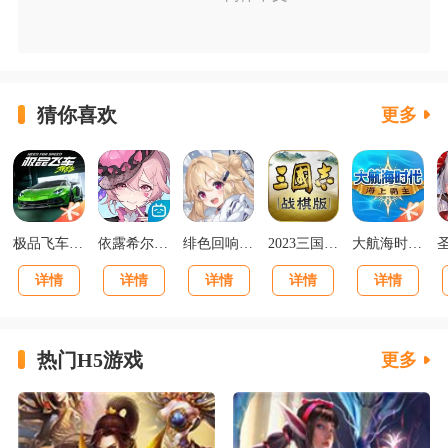
猜你喜欢
更多
极品飞车集结最新版v1.1.184.1931331
依露希尔星晓官方正版
绯色回响正版
2023三国志战棋版下载官网版
大航海时代海上霸主下载
详情
详情
详情
详情
详情
热门H5游戏
更多