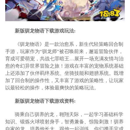
新版驯龙物语下载游戏玩法:
《驯龙物语》是一款治愈系，新生代轻策略回合制
手游，玩家作为“驯龙师”被召唤前来，邂逅冒险伙伴，
育成可爱萌宠，共战七罪暗王…展开一场充满友情与治
愈的奇幻异世界冒险之旅！游戏在丰富的宠物系统基础
上还添加了伙伴羁绊系统、坐骑技能和翅膀系统。既增
加了回合制的操作性，又丰富了游戏的策略性，让玩家
以最轻松的操作，体验最爽快的策略玩法。
新版驯龙物语下载游戏资料:
骑乘自己驯养的龙，翱翔天际，一起学习基础科学
知识、锻炼火球喷射身手，智勇兼备、惊险刺激！驯养
自家的龙，培养他长大，跟他一起训练，你们携手完成