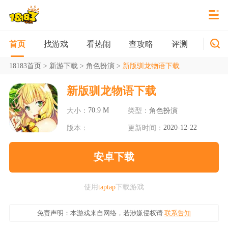
找游戏
看热闹
查攻略
评测
新游
首页
18183首页
>
新游下载
>
角色扮演
>
新版驯龙物语下载
新版驯龙物语下载
70.9 M
大小：
类型：
角色扮演
2020-12-22
版本：
更新时间：
安卓下载
使用
taptap
下载游戏
免责声明：本游戏来自网络，若涉嫌侵权请
联系告知