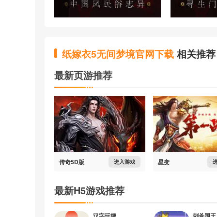
纸嫁衣5无间梦境官网下载
相关推荐
最新页游推荐
传奇5D版
星变
进入游戏
最新H5游戏推荐
汉字玩梗
刺杀国王