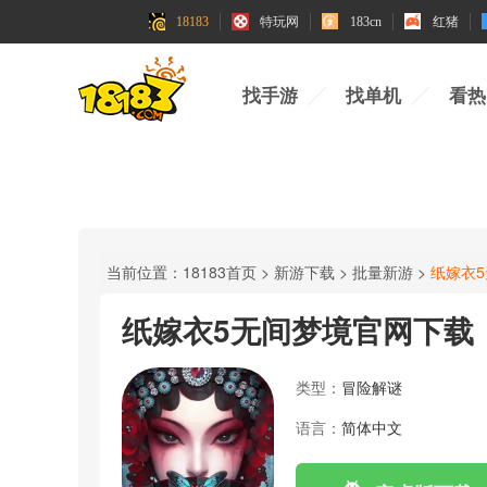
18183
特玩网
183cn
红猪
找手游
找单机
看热
当前位置：
18183首页
>
新游下载
>
批量新游
>
纸嫁衣
纸嫁衣5无间梦境官网下载
类型：
冒险解谜
语言：
简体中文