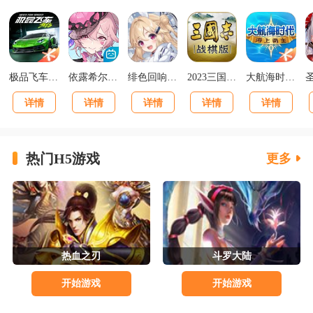
极品飞车集结最新版v1.1.184.1931331
依露希尔星晓官方正版
绯色回响正版
2023三国志战棋版下载官网版
大航海时代海上霸主下载
详情
详情
详情
详情
详情
热门H5游戏
更多
热血之刃
斗罗大陆
开始游戏
开始游戏