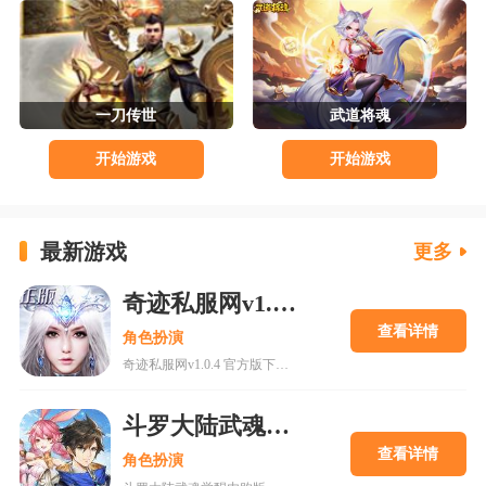
一刀传世
武道将魂
开始游戏
开始游戏
最新游戏
更多
奇迹私服网v1.0.4 官方版下载
查看详情
角色扮演
奇迹私服网v1.0.4 官方版下载是一款经典魔幻系列RPG大型多人在线动作手游，MU世界观强势来袭重现纷争四起的奇迹大陆，五大王国作为勇者诞生的背景屹立在不同的区域。多种族设定让职业选择更加丰富，各有千秋的天赋能力会在战斗中大放异彩，无论是狩猎邪恶势力又或者是征讨对手都有着举足轻重的作用，马上加入一展雄心壮志。
斗罗大陆武魂觉醒内购版
查看详情
角色扮演