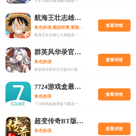
斗罗大陆武魂觉醒内购版一款最新公测的玄幻修仙手游，经典IP改编，游戏高度还原人物剧情，上线就送礼包，魂器魂环应有尽有，等级越高福利越多，收集角色搭配阵容，自动匹配真人玩家。18183手游网为您提供斗罗大陆武魂觉醒内购版下载。
航海王壮志雄心九游版
查看详情
角色扮演,模拟经营,冒险解谜
航海王壮志雄心九游版是一款腾讯魔方工作室制作的海贼王正版格斗手游，游戏玩法类似火影忍者手游，玩家可以在游戏中召集你喜欢的海贼王角色一起冒险，组建属于你的最强海贼团。游戏还原原作剧情故事，丰富的主线故事流程，再一次和草帽一伙踏上伟大航道。喜欢的快来18183下载吧~
群英风华录官方正版2025
查看详情
角色扮演
群英风华录官方正版2025是一款集策略、养成与冒险于一体的国风卡牌游戏，以三国背景为题材，玩家将在历史的洪流中书写属于自己的传奇篇章，通过招募群英，征战四方称霸天下。喜欢的快来18183下载吧~
7724游戏盒最新版下载
查看详情
角色扮演
7724游戏盒最新版下载是一款h5游戏盒子,使用该软件用户可以随意体验各种网页游戏,海量在线游戏资源,无需下载,无需pc即可游玩,更有上千款热门破解游戏可以在线畅玩.感兴趣的朋友可以来下载。
超变传奇BT版变态版下载
查看详情
角色扮演