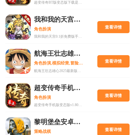
超变传奇BT版变态版下载是一款以PK为主的大型即时战斗游戏。经典复古的传奇游戏,轻松挂机,高度自由的开放性规则设定等你来解锁!
我和我的天宫0.1折免费版手游
查看详情
角色扮演
我和我的天宫0.1折免费版手游是一款古风仙侠玩家扮演类手游。游戏内所有充值皆为0.1折，更有7日登录豪礼，累计登录豪礼，开服庆典等免费白嫖活动。
航海王壮志雄心2025最新版
查看详情
角色扮演,模拟经营,冒险解谜
航海王壮志雄心2025最新版是一款以全新的航海王游戏过程打造独特的互动式冒险，更高品质的剧情和还原动漫角色的旅途在这里为你呈现。喜欢的小伙伴还在等什么呢?快来18183下载这款游戏吧~
超变传奇手机版变态版v1.80下载
查看详情
角色扮演
超变传奇手机版变态版v1.80下载是一款十分厉害的传奇游戏，vip66vip77vip888续写传奇传承经典上线即送VIP11，海量福利等你体验，现在下载体验，上线就能高人一等!
黎明堡垒安卓版正版
查看详情
策略战棋