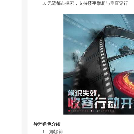
3. 无缝都市探索，支持楼宇攀爬与垂直穿行
异环角色介绍
1、娜娜莉