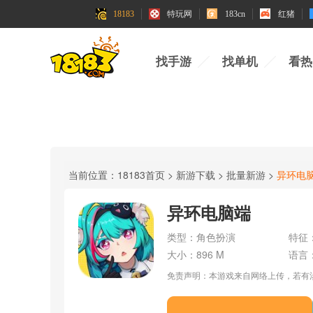
18183
特玩网
183cn
红猪
找手游
找单机
看热
当前位置：
18183首页
>
新游下载
>
批量新游
>
异环电
异环电脑端
类型：
角色扮演
特征
大小：
896 M
语言
免责声明：本游戏来自网络上传，若有