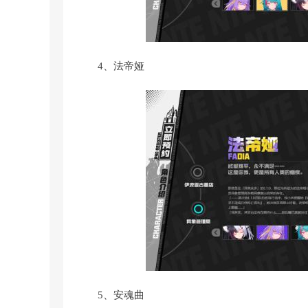
4、法帝娅
5、安魂曲