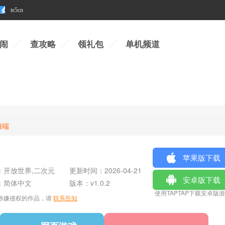
te5cn
闹
查攻略
领礼包
单机频道
脑端
苹果版下载
：
开放世界,二次元
更新时间：
2026-04-21
安卓版下载
：
简体中文
版本：
v1.0.2
使用TAPTAP下载安卓版
涉嫌侵权的作品，请
联系告知