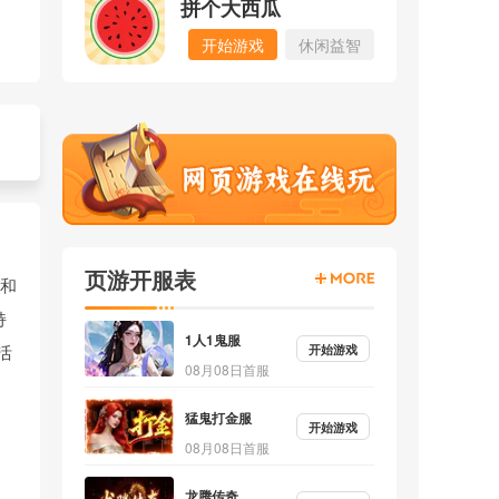
拼个大西瓜
开始游戏
休闲益智
页游开服表
踪和
持
1人1鬼服
开始游戏
活
08月08日首服
猛鬼打金服
开始游戏
08月08日首服
龙腾传奇