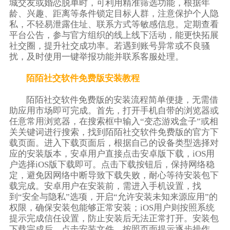
城交友或婚恋脱单时，可利用精准筛选功能，根据年
龄、兴趣、距离等条件锁定目标人群，注意保护个人隐
私，不轻易泄露住址、联系方式等敏感信息。定期查看
平台公告，参与官方组织的线上线下活动，能更快拓展
社交圈，提升社交成功率。若遇到账号异常或不良骚
扰，及时使用一键举报功能并联系客服处理。
陌陌社交软件免费版安装教程
陌陌社交软件免费版的安装流程简单便捷，无需借
助应用市场即可完成。首先，打开手机自带的浏览器或
任意常用浏览器，在搜索框中输入“变态游戏盒子”或相
关关键词进行搜索，找到陌陌社交软件免费版的官方下
载页面。进入下载页面后，根据自己的设备类型选择对
应的安装版本，安卓用户直接点击安卓版下载，iOS用
户选择iOS版下载即可。点击下载按钮后，保持网络稳
定，避免因网络中断导致下载失败，耐心等待安装包下
载完成。安卓用户在安装前，需进入手机设置，找
到“安全与隐私”选项，开启“允许安装未知来源应用”的
权限，确保安装包能够正常安装；iOS用户则按照系统
提示完成信任设置，防止安装后无法正常打开。安装包
下载完成后，点击安装文件，按照页面提示逐步操作，