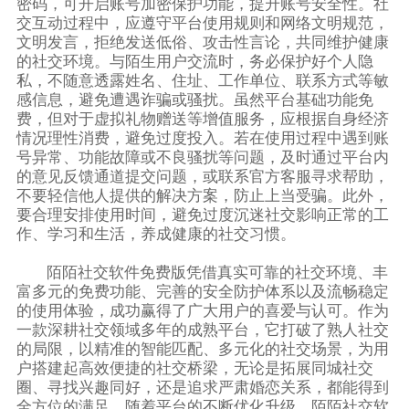
密码，可开启账号加密保护功能，提升账号安全性。社
交互动过程中，应遵守平台使用规则和网络文明规范，
文明发言，拒绝发送低俗、攻击性言论，共同维护健康
的社交环境。与陌生用户交流时，务必保护好个人隐
私，不随意透露姓名、住址、工作单位、联系方式等敏
感信息，避免遭遇诈骗或骚扰。虽然平台基础功能免
费，但对于虚拟礼物赠送等增值服务，应根据自身经济
情况理性消费，避免过度投入。若在使用过程中遇到账
号异常、功能故障或不良骚扰等问题，及时通过平台内
的意见反馈通道提交问题，或联系官方客服寻求帮助，
不要轻信他人提供的解决方案，防止上当受骗。此外，
要合理安排使用时间，避免过度沉迷社交影响正常的工
作、学习和生活，养成健康的社交习惯。
陌陌社交软件免费版凭借真实可靠的社交环境、丰
富多元的免费功能、完善的安全防护体系以及流畅稳定
的使用体验，成功赢得了广大用户的喜爱与认可。作为
一款深耕社交领域多年的成熟平台，它打破了熟人社交
的局限，以精准的智能匹配、多元化的社交场景，为用
户搭建起高效便捷的社交桥梁，无论是拓展同城社交
圈、寻找兴趣同好，还是追求严肃婚恋关系，都能得到
全方位的满足。随着平台的不断优化升级，陌陌社交软