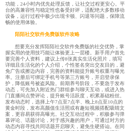
功能，24小时内优先处理反馈，让社交过程更安心。平
台的高兼容性与稳定性也备受好评，适配绝大多数移动
设备，运行过程中极少出现卡顿、闪退等问题，保障流
畅的使用体验。
陌陌社交软件免费版软件攻略
想要充分发挥陌陌社交软件免费版的社交优势，掌
握实用的使用技巧能让体验更上一层楼。新手用户首先
要完善个人资料，建议上传8张真实生活化照片，填写
详细且生活化的个人介绍，个性签名突出交友目的，避
免广告或擦边内容，完善的资料能提升账号权重与曝光
率。注册后可绑定手机号等第三方账号，开启登录保
护，降低账号被盗风险。前期养号阶段，不要急于发布
动态，可先加入附近热门群组参与聊天互动，或进入热
门直播间点赞评论，提升账号活跃度，积累基础粉丝。
发布动态时，选择上午7点至7点半、晚上8点至10点的
黄金时段，发布高颜值生活照或有趣短视频搭配吸睛文
案，更容易获得高曝光。社交互动过程中，积极参与弹
幕评论、话题讨论，对于感兴趣的用户，可通过对方的
动态内容寻找共同话题开启聊天，避免生硬搭讪。在同