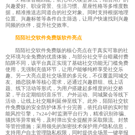
兴趣爱好、职业背景、生活习惯、星座性格等多维度数
据，精准推送志同道合的社交对象。同时支持根据地理
位置、兴趣标签等条件自主筛选，让用户快速找到兴趣
同频的伙伴，提升社交效率。
陌陌社交软件免费版软件亮点
陌陌社交软件免费版的核心亮点在于真实可靠的社
交环境与全免费的优质体验，与部分社交平台暗藏付费
陷阱不同，该平台真正实现了基础社交功能无门槛免费
使用，无强制充值环节，让用户能够纯粹享受社交乐
趣。另一大亮点是社交场景的多元化，不仅覆盖同城交
友、婚恋脱单等核心需求，还通过兴趣群组、线上话
题、线下活动等形式，为用户搭建起多维度的社交桥
梁，平台定期组织音乐节、户外运动、同城聚会等线下
活动，让线上社交顺利延伸至线下。此外，陌陌社交软
件免费版的安全防护体系十分完善，依托自研的实时智
能风控引擎，7x24小时监测平台行为，精准识别诈骗、
骚扰等异常账号，及时弹出安全提醒并采取限流、封禁
等管控措施；采用领先的加密技术保护用户隐私信息，
支持用户自主管理隐私权限，同时提供全场景一键举报