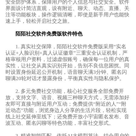
安全防护体系，保障用户的个人信息与社交安全。软件
界面设计简洁直观，设有附近、聊天、动态、直播、关
注等功能板块，操作逻辑清晰，即使是新手用户也能快
速上手，轻松开启社交之旅。
陌陌社交软件免费版软件特色
1. 真实社交保障，陌陌社交软件免费版采用“实名
认证+人脸识别+真人认证徽章”三重安全认证机制，严
格审核用户资料，过滤虚假账号，确保每一位用户的真
实性，让社交从真实识别开始，告别不良信息困扰。同
时设置身份延迟公开机制，语音聊天满3分钟、匿名闪
聊满20轮对话才显露身份，平衡真实性与隐私保护。
2. 多元免费社交功能，核心社交服务全部免费开
放，支持文字、语音、视频三种聊天方式，无需添加好
友即可直接与附近用户互动；免费提供“附近的人”“附
近动态”功能，浏览身边人分享的生活片段，轻松实现
线上社交延伸至线下；还免费开放小宇宙匿名发布、音
波互动、匿名闪聊等特色功能，丰富社交形式。
3. 精准智能匹配，依托AI大模型算法，结合用户的