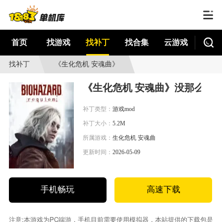
首页
找游戏
找补丁
找合集
云游戏
找补丁
《生化危机 安魂曲》
没那么金黄的斧头
《生化危机 安魂曲》没那么金
MOD
补丁类型：
游戏mod
补丁大小：
5.2M
所属游戏：
生化危机 安魂曲
更新时间：
2026-05-09
手机畅玩
高速下载
注意:本游戏为PC端游，手机目前需要使用模拟器，本站提供的下载包是