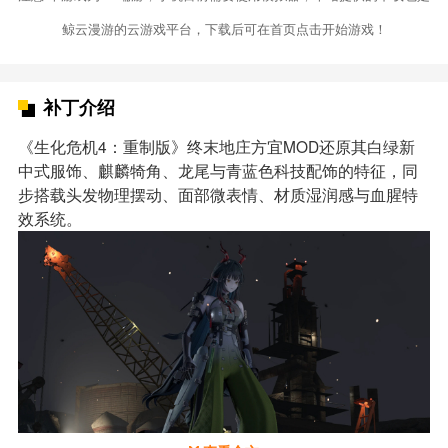
鲸云漫游的云游戏平台，下载后可在首页点击开始游戏！
补丁介绍
《生化危机4：重制版》终末地庄方宜MOD还原其白绿新
中式服饰、麒麟犄角、龙尾与青蓝色科技配饰的特征，同
步搭载头发物理摆动、面部微表情、材质湿润感与血腥特
效系统。