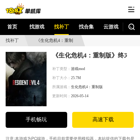
首页
找游戏
找补丁
找合集
云游戏
找补丁
《生化危机4：重制
版》终末地庄方宜
《生化危机4：重制版》终末地
MOD
补丁类型：
游戏mod
补丁大小：
25.7M
所属游戏：
生化危机4：重制版
更新时间：
2026-05-14
手机畅玩
高速下载
注意:本游戏为PC端游，手机目前需要使用模拟器，本站提供的下载包是