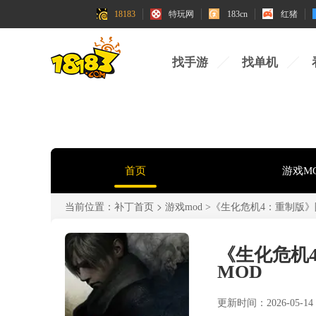
18183
特玩网
183cn
红猪
找手游
找单机
首页
游戏M
当前位置：
>
补丁首页
游戏mod
>《生化危机4：重制版》
《生化危机
MOD
更新时间：2026-05-14