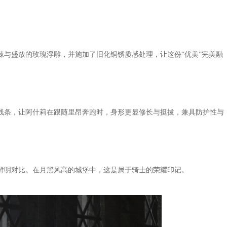
棘与盛放的玫瑰浮雕，并施加了旧化铜锈质感处理，让这份“优美”完美融
线条，让阿什莉在跟随里昂奔跑时，身形更显修长与挺拔，兼具防护性与
鲜明对比。在月黑风高的城堡中，这是属于骑士的荣耀印记。