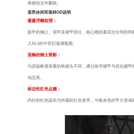
将模组文件删除。
里昂休闲军装MOD说明
蔷薇浮雕纹理：
盔甲的胸口、肩甲及裙甲部位，精心雕刻着层次分明的荆
入RE4的中世纪诡谲氛围。
流畅的骑士剪影：
与原版略显笨重的铁罐头不同，通过收窄腰甲与优化腿甲
动态美。
标志性红色点缀：
内衬的红色战衣与外露的红色束带，与银灰色的甲片形成