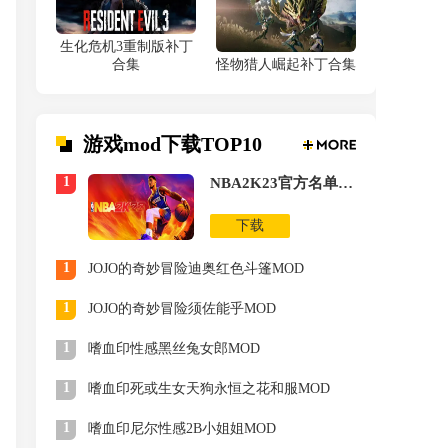
生化危机3重制版补丁
合集
怪物猎人崛起补丁合集
游戏mod下载TOP10
1
NBA2K23官方名单更新MOD
下载
1
JOJO的奇妙冒险迪奥红色斗篷MOD
1
JOJO的奇妙冒险须佐能乎MOD
1
嗜血印性感黑丝兔女郎MOD
1
嗜血印死或生女天狗永恒之花和服MOD
1
嗜血印尼尔性感2B小姐姐MOD