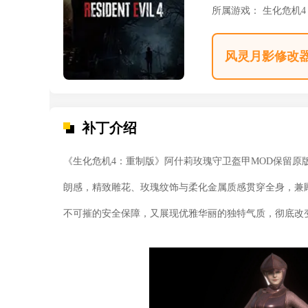
所属游戏：
生化危机
风灵月影修改
补丁介绍
《生化危机4：重制版》阿什莉玫瑰守卫盔甲MOD保留
朗感，精致雕花、玫瑰纹饰与柔化金属质感贯穿全身，兼
不可摧的安全保障，又展现优雅华丽的独特气质，彻底改