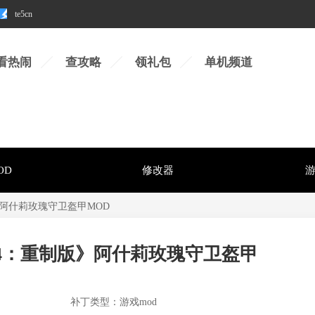
te5cn
看热闹
查攻略
领礼包
单机频道
OD
修改器
阿什莉玫瑰守卫盔甲MOD
4：重制版》阿什莉玫瑰守卫盔甲
补丁类型：游戏mod