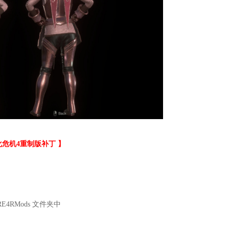
化危机4重制版补丁
】
RE4RMods 文件夹中