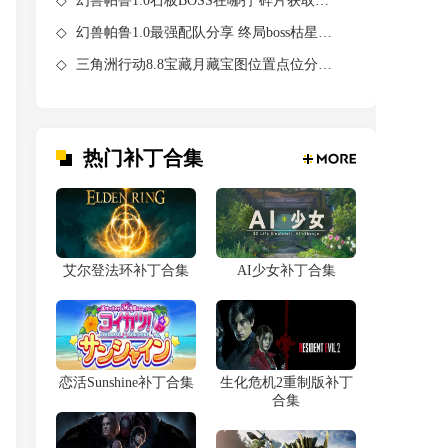
幻兽帕鲁1.0石板BOSS在哪打 碎片获取召唤祭坛全攻略
幻兽帕鲁1.0最强配队分享 终局boss枯星龙怎么打最简单
三角洲行动8.8宝藏月藏宝图位置点位分享 限定藏品岁岁鸭得吃鸡缸杯白里出红瓶怎么快速获得
热门补丁合集
艾尔登法环补丁合集
AI少女补丁合集
恋活Sunshine补丁合集
生化危机2重制版补丁
合集