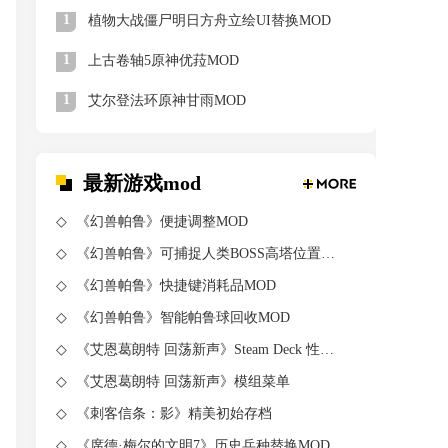
1
植物大战僵尸明日方舟立绘UI替换MOD
1
上古卷轴5原神优菈MOD
1
艾尔登法环原神甘雨MOD
最新游戏mod
《幻兽帕鲁》便捷调整MOD
《幻兽帕鲁》可捕捉人类BOSS高塔位置MOD
《幻兽帕鲁》快捷键消耗品MOD
《幻兽帕鲁》智能帕鲁球回收MOD
《艾恩葛朗特 回荡新声》Steam Deck 性能优化MOD
《艾恩葛朗特 回荡新声》模组菜单
《刺客信条：影》精美初始存档
《席德·梅尔的文明7》历史兵种替换MOD